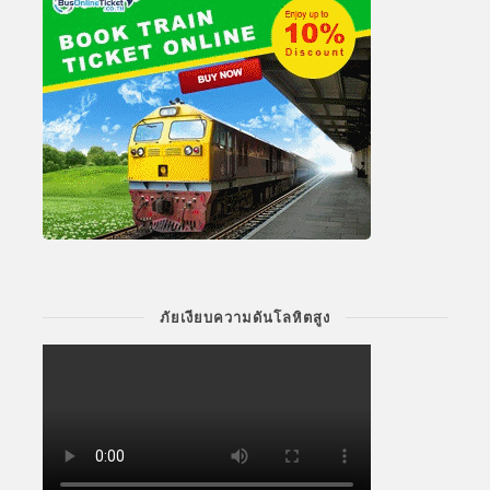
ภัยเงียบความดันโลหิตสูง