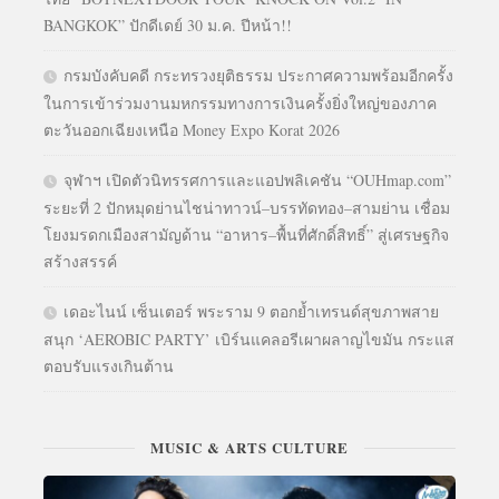
BANGKOK” ปักดีเดย์ 30 ม.ค. ปีหน้า!!
กรมบังคับคดี กระทรวงยุติธรรม ประกาศความพร้อมอีกครั้ง
ในการเข้าร่วมงานมหกรรมทางการเงินครั้งยิ่งใหญ่ของภาค
ตะวันออกเฉียงเหนือ Money Expo Korat 2026
จุฬาฯ เปิดตัวนิทรรศการและแอปพลิเคชัน “OUHmap.com”
ระยะที่ 2 ปักหมุดย่านไชน่าทาวน์–บรรทัดทอง–สามย่าน เชื่อม
โยงมรดกเมืองสามัญด้าน “อาหาร–พื้นที่ศักดิ์สิทธิ์” สู่เศรษฐกิจ
สร้างสรรค์
เดอะไนน์ เซ็นเตอร์ พระราม 9 ตอกย้ำเทรนด์สุขภาพสาย
สนุก ‘AEROBIC PARTY’ เบิร์นแคลอรีเผาผลาญไขมัน กระแส
ตอบรับแรงเกินต้าน
MUSIC & ARTS CULTURE