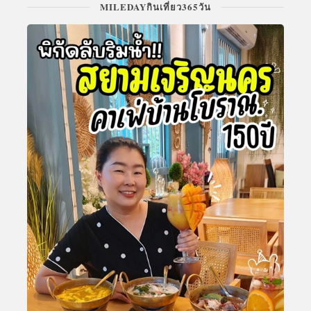
MILEDAYกินเที่ยว365วัน