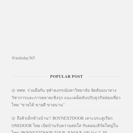
@mileday365
POPULAR POST
ททท. ร่วมมือกับ จุฬาลงกรณ์มหาวิทยาลัย จัดสัมมนาทาง
วิชาการและการตลาดเชิงรุก แนะเคล็ดลับปรับธุรกิจท่องเที่ยว
ไทย “ขายได้ ขายดี ขายนาน”
ถึงคิวเด็กข้างบ้าน!! BOYNEXTDOOR เคาะประตูเรียก
ONEDOOR ไทย เปิดบ้านรับความสดใส กับคอนเสิร์ตใหญ่ใน
ไทย “BOYNEXTDOOR TOUR ‘KNOCK ON Vol.2’ IN