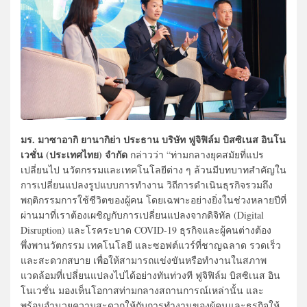
มร. มาซาอากิ ยานากิย่า ประธาน บริษัท ฟูจิฟิล์ม บิสซิเนส อินโน
เวชั่น (ประเทศไทย) จำกัด
กล่าวว่า “ท่ามกลางยุคสมัยที่แปร
เปลี่ยนไป นวัตกรรมและเทคโนโลยีต่าง ๆ ล้วนมีบทบาทสำคัญใน
การเปลี่ยนแปลงรูปแบบการทำงาน วิถีการดำเนินธุรกิจรวมถึง
พฤติกรรมการใช้ชีวิตของผู้คน โดยเฉพาะอย่างยิ่งในช่วงหลายปีที่
ผ่านมาที่เราต้องเผชิญกับการเปลี่ยนแปลงจากดิจิทัล (Digital
Disruption) และโรคระบาด COVID-19 ธุรกิจและผู้คนต่างต้อง
พึ่งพานวัตกรรม เทคโนโลยี และซอฟต์แวร์ที่ชาญฉลาด รวดเร็ว
และสะดวกสบาย เพื่อให้สามารถแข่งขันหรือทำงานในสภาพ
แวดล้อมที่เปลี่ยนแปลงไปได้อย่างทันท่วงที ฟูจิฟิล์ม บิสซิเนส อิน
โนเวชั่น มองเห็นโอกาสท่ามกลางสถานการณ์เหล่านั้น และ
พร้อมอำนวยความสะดวกให้กับการทำงานของผู้คนและธุรกิจให้