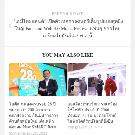
PREVIOUS POST
“ไอมี่ไทยแลนด์” เปิดตัวเทศกาลดนตรีเต็มรูปแบบสุดยิ่ง
ใหญ่ Fansland Web 3.0 Music Festival แฟนๆ ชาวไทย
เตรียมไปมันส์ 4-5 พ.ค.นี้
YOU MAY ALSO LIKE
โลตัส ฉลองครบรอบ 28 ปี
แอลจีส่งทัพนวัตกรรมเครื่อง
ทุ่มงบกว่า 200 ล้านบาท
ใช้ไฟฟ้า ประจำปี 2566
ตอกย้ำความเป็นผู้นำวงการ
ทั้งหมด 34 รุ่น มุ่งตอบโจทย์
ค้าปลีกสมัยใหม่ เดินหน้า
ไลฟ์สไตล์รักษ์โลกที่ยั่งยืน
ต่อยอด New SMART Retail
FEBRUARY 13, 2023
SEPTEMBER 28, 2022