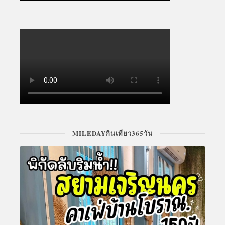
MILEDAYกินเที่ยว365วัน