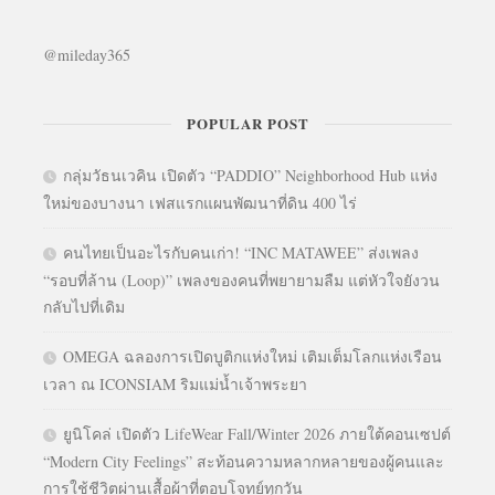
@mileday365
POPULAR POST
กลุ่มวัธนเวคิน เปิดตัว “PADDIO” Neighborhood Hub แห่ง
ใหม่ของบางนา เฟสแรกแผนพัฒนาที่ดิน 400 ไร่
คนไทยเป็นอะไรกับคนเก่า! “INC MATAWEE” ส่งเพลง
“รอบที่ล้าน (Loop)” เพลงของคนที่พยายามลืม แต่หัวใจยังวน
กลับไปที่เดิม
OMEGA ฉลองการเปิดบูติกแห่งใหม่ เติมเต็มโลกแห่งเรือน
เวลา ณ ICONSIAM ริมแม่น้ำเจ้าพระยา
ยูนิโคล่ เปิดตัว LifeWear Fall/Winter 2026 ภายใต้คอนเซปต์
“Modern City Feelings” สะท้อนความหลากหลายของผู้คนและ
การใช้ชีวิตผ่านเสื้อผ้าที่ตอบโจทย์ทุกวัน