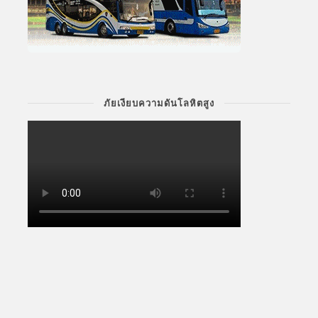
ภัยเงียบความดันโลหิตสูง