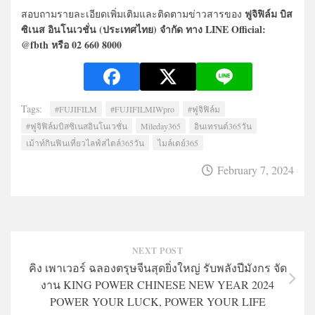
ฟูจิฟิล์ม บิส
สอบถามรายละเอียดเพิ่มเติมและติดตามข่าวสารของ
ซิเนส อินโนเวชั่น (ประเทศไทย) จำกัด ทาง LINE Official:
@fbth หรือ 02 660 8000
Tags:
#FUJIFILM
#FUJIFILMIWpro
#ฟูจิฟิล์ม
#ฟูจิฟิล์มบิสซิเนสอินโนเวชั่น
Mileday365
อินเทรนด์365วัน
เม้าท์กินฟินเที่ยวไลฟ์สไตล์365วัน
ไมล์เดย์365
February 7, 2024
NEXT POST
คิง เพาเวอร์ ฉลองตรุษจีนสุดยิ่งใหญ่ รับพลังปีมังกร จัด
งาน KING POWER CHINESE NEW YEAR 2024
POWER YOUR LUCK, POWER YOUR LIFE