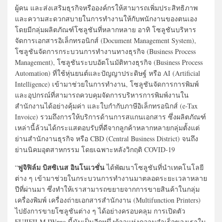
ผู้คน และส่งเสริมธุรกิจหรือองค์กรให้สามารถเพิ่มประสิทธิภาพ
และความสะดวกสบายในการทำงานให้กับพนักงานของตนเอง
โดยมีกลุ่มผลิตภัณฑ์โซลูชันที่หลากหลาย อาทิ โซลูชันบริหาร
จัดการเอกสารอิเล็กทรอนิกส์ (Document Management System),
โซลูชันจัดการกระบวนการทำงานทางธุรกิจ (Business Process
Management), โซลูชันระบบอัตโนมัติทางธุรกิจ (Business Process
Automation) ที่ใช้หุ่นยนต์และปัญญาประดิษฐ์ หรือ AI (Artificial
Intelligence) เข้ามาช่วยในการทำงาน, โซลูชันจัดการการพิมพ์
และอุปกรณ์ที่สามารถควบคุมจัดการบริหารการพิมพ์งานใน
สำนักงานได้อย่างคุ้มค่า และใบกำกับภาษีอิเล็กทรอนิกส์ (e-Tax
Invoice) รวมถึงการให้บริการด้านการสแกนเอกสาร ซึ่งผลิตภัณฑ์
เหล่านี้ล้วนได้กระแสตอบรับที่ดีจากลูกค้าหลากหลายกลุ่มตั้งแต่
ย่านสำนักงานธุรกิจ หรือ CBD (Central Business District) จนถึง
ย่านนิคมอุตสาหกรรม โดยเฉพาะหลังวิกฤติ COVID-19
ฟูจิฟิล์ม บิสซิเนส อินโนเวชั่น
“
ได้พัฒนาโซลูชันที่นำเทคโนโลยี
ต่าง ๆ เข้ามาช่วยในกระบวนการทำงานมาตลอดระยะเวลาหลาย
ปีที่ผ่านมา ซึ่งทำให้เราสามารถขยายจากการขายสินค้าในกลุ่ม
เครื่องพิมพ์ เครื่องถ่ายเอกสารสำนักงาน (Multifunction Printers)
ไปยังการขายโซลูชันต่าง ๆ ได้อย่างครอบคลุม การเปิดตัว
FUJIFILM IWpro นี้นับเป็นอีกหนึ่งก้าวแห่งความสำเร็จของเราใน