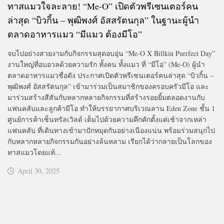
ทาสแมวใจละลาย! “Me-O” เปิดตัวพรีเซนเตอร์คน
ล่าสุด “บิวกิ้น – พุฒิพงศ์ อัสสรัตนกุล” ในฐานะผู้นำ
ตลาดอาหารแมว “มีแมว ต้องมีโอ”
จบไปอย่างสวยงามกับกิจกรรมสุดอบอุ่น “Me-O X Billkin Purrfect Day”
งานใหญ่ที่อบอวลด้วยความรัก ทั้งคน ทั้งแมว ที่ “มีโอ” (Me-O) ผู้นำ
ตลาดอาหารแมวชื่อดัง ประกาศเปิดตัวพรีเซนเตอร์คนล่าสุด “บิวกิ้น –
พุฒิพงศ์ อัสสรัตนกุล” เข้ามาร่วมเป็นสมาชิกของครอบครัวมีโอ และ
มาร่วมสร้างสีสันกับหลากหลายกิจกรรมที่สร้างรอยยิ้มตลอดงานกับ
แฟนคลับและลูกค้ามีโอ ทำให้บรรยากาศบริเวณลาน Eden Zone ชั้น 1
ศูนย์การค้าเซ็นทรัลเวิลด์ เต็มไปด้วยความคึกคักตั้งแต่เช้าจากเหล่า
แฟนคลับ ที่เดินทางเข้ามาปักหมุดกันอย่างเนืองแน่น พร้อมร่วมสนุกไป
กับหลากหลายกิจกรรมกันอย่างล้นหลาม เรียกได้ว่ากลายเป็นโลกของ
ทาสแมวโดยแท้...
April 30, 2025