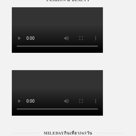
MILEDAYกินเที่ยว365วัน