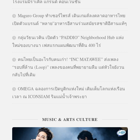
โรงแรมมิราเคิล แกรนด์ คอนเวนชั่น
Maguro Group ทำเซอร์ไพรส์ เดินเกมส์ลงตลาดอาหารไทย
เปิดตัวแบรนด์ “หลาย”อาหารอีสานร่วมสมัยรสชาติอีสานแท้ๆ
กลุ่มวัธนเวคิน เปิดตัว “PADDIO” Neighborhood Hub แห่ง
ใหม่ของบางนา เฟสแรกแผนพัฒนาที่ดิน 400 ไร่
คนไทยเป็นอะไรกับคนเก่า! “INC MATAWEE” ส่งเพลง
“รอบที่ล้าน (Loop)” เพลงของคนที่พยายามลืม แต่หัวใจยังวน
กลับไปที่เดิม
OMEGA ฉลองการเปิดบูติกแห่งใหม่ เติมเต็มโลกแห่งเรือน
เวลา ณ ICONSIAM ริมแม่น้ำเจ้าพระยา
MUSIC & ARTS CULTURE