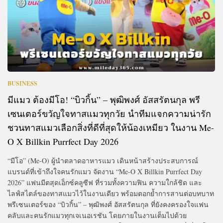
BUSINESS
มีแมว ต้องมีโอ! “บิวกิ้น” – พุฒิพงศ์ อัสสรัตนกุล พรี
เซนเตอร์ขวัญใจทาสแมวทุกวัย นำทีมแจกความน่ารัก
ชวนทาสแมวเลือกสิ่งที่ดีที่สุดให้น้องเหมียว ในงาน Me-
O X Billkin Purrfect Day 2026
“มีโอ” (Me-O) ผู้นำตลาดอาหารแมว เดินหน้าสร้างประสบการณ์
แบรนด์ที่เข้าถึงใจคนรักแมว จัดงาน “Me-O X Billkin Purrfect Day
2026” แฟนมีตสุดเอ็กซ์คลูซีฟ ที่รวมทั้งความฟิน ความใกล้ชิด และ
ไลฟ์สไตล์ของทาสแมวไว้ในงานเดียว พร้อมตอกย้ำการสานต่อบทบาท
พรีเซนเตอร์ของ “บิวกิ้น” – พุฒิพงศ์ อัสสรัตนกุล ที่ยังคงครองใจแฟน
คลับและคนรักแมวทุกเจเนอเรชัน โดยภายในงานเต็มไปด้วย