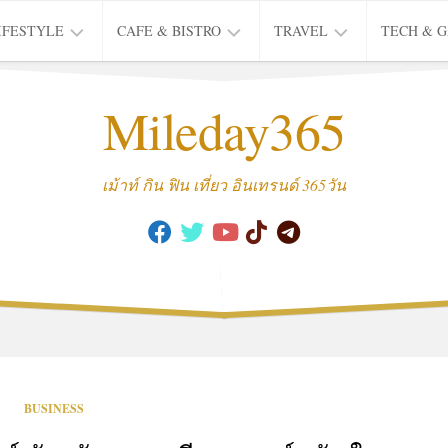
IFESTYLE
CAFE & BISTRO
TRAVEL
TECH & 
IFE
BISTRO
TIEW
Mileday365
HEALTH
THAI
CAFE
HOTEL
INTER
REVIEW
TRIP
เม้าท์ กิน ฟิน เที่ยว อินเทรนด์ 365วัน
MUSIC
&
ARTS
CULTURE
FASHION
&
BEAUTY
MOVIE
BUSINESS
&
SERIES