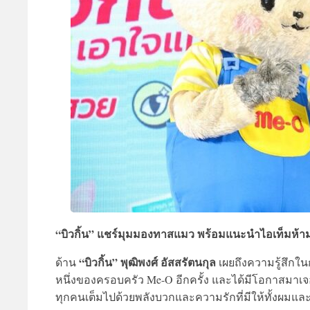
“บิวกิ้น” แชร์มุมมองทาสแมว พร้อมแนะนำไอเท็มห้
“บิวกิ้น” พุฒิพงศ์ อัสสรัตนกุล
ด้าน
เผยถึงความรู้สึกในก
หนึ่งของครอบครัว Me-O อีกครั้ง และได้มีโอกาสมาเ
ทุกคนเต็มไปด้วยพลังบวกและความรักที่มีให้ทั้งผมแ