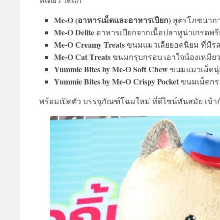
Me-O (อาหารเม็ดและอาหารเปียก)
สูตรโภชนากา
Me-O Delite
อาหารเปียกจากเนื้อปลาทูน่าเกรดพรีเม
Me-O Creamy Treats
ขนมแมวเลียยอดนิยม ที่มี
Me-O Cat Treats
ขนมกรุบกรอบ เอาใจน้องเหมียวใ
Yummie Bites by Me-O Soft Chew
ขนมแมวเม็ดนุ่ม
Yummie Bites by Me-O Crispy Pocket
ขนมเม็ดกรอ
พร้อมเปิดตัว บรรจุภัณฑ์โฉมใหม่ ที่ดีไซน์ทันสมัย เข้าก