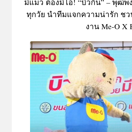
มีแมว ต้องมีโอ! “บิวกิ้น” – พุฒ
A
ทุกวัย นำทีมแจกความน่ารัก ชวนท
งาน Me-O X Bi