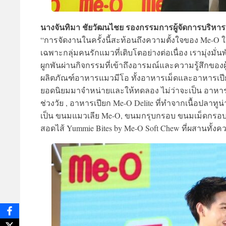
นางจันทิมา ชัยวัฒนไชย รองกรรมการผู้จัดการบริหาร
“การจัดงานในครั้งนี้สะท้อนถึงความตั้งใจของ Me-O 
เฉพาะกลุ่มคนรักแมวที่เติบโตอย่างต่อเนื่อง เรามุ่งมั
ผูกพันผ่านกิจกรรมที่เข้าถึงอารมณ์และความรู้สึกของผู
ผลิตภัณฑ์อาหารแมวมีโอ ทั้งอาหารเม็ดและอาหารเปียก
ยอดนิยมมาจำหน่ายและให้ทดลอง ไม่ว่าจะเป็น อาหา
ช่วงวัย , อาหารเปียก Me-O Delite ที่ทำจากเนื้อปล
เป็น ขนมแมวเลีย Me-O, ขนมกรุบกรอบ ขนมเม็ดกรอบสอ
สอดไส้ Yummie Bites by Me-O Soft Chew ที่ผสานทั้