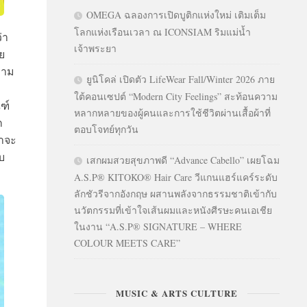
OMEGA ฉลองการเปิดบูติกแห่งใหม่ เติมเต็ม
โลกแห่งเรือนเวลา ณ ICONSIAM ริมแม่น้ำ
่า
เจ้าพระยา
ย
วาม
ยูนิโคล่ เปิดตัว LifeWear Fall/Winter 2026 ภาย
ใต้คอนเซปต์ “Modern City Feelings” สะท้อนความ
ฑ์
หลากหลายของผู้คนและการใช้ชีวิตผ่านเสื้อผ้าที่
ก
ตอบโจทย์ทุกวัน
่าจะ
บ
เสกผมสวยสุขภาพดี “Advance Cabello” เผยโฉม
A.S.P® KITOKO® Hair Care วีแกนแฮร์แคร์ระดับ
ลักชัวรีจากอังกฤษ ผสานพลังจากธรรมชาติเข้ากับ
นวัตกรรมที่เข้าใจเส้นผมและหนังศีรษะคนเอเชีย
ในงาน “A.S.P® SIGNATURE – WHERE
COLOUR MEETS CARE”
MUSIC & ARTS CULTURE