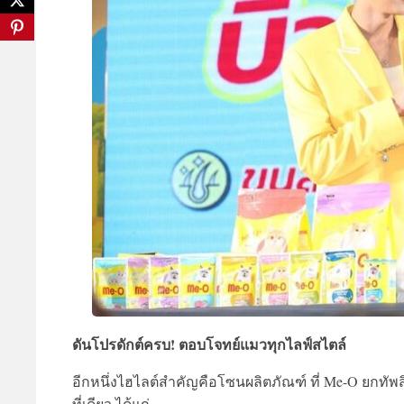
ดันโปรดักต์ครบ! ตอบโจทย์แมวทุกไลฟ์สไตล์
อีกหนึ่งไฮไลต์สำคัญคือโซนผลิตภัณฑ์ ที่ Me-O ยกท
ที่เดียว ได้แก่