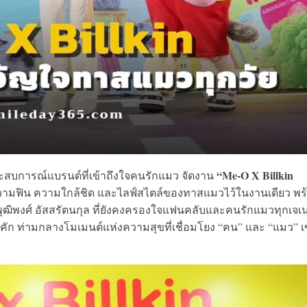
“Me-O X Billkin
สบการณ์แบรนด์ที่เข้าถึงใจคนรักแมว จัดงาน
้งความฟิน ความใกล้ชิด และไลฟ์สไตล์ของทาสแมวไว้ในงานเดียว พร
ุฒิพงศ์ อัสสรัตนกุล ที่ยังคงครองใจแฟนคลับและคนรักแมวทุกเจเ
ก ท่ามกลางโมเมนต์แห่งความสุขที่เชื่อมโยง “คน” และ “แมว” เ