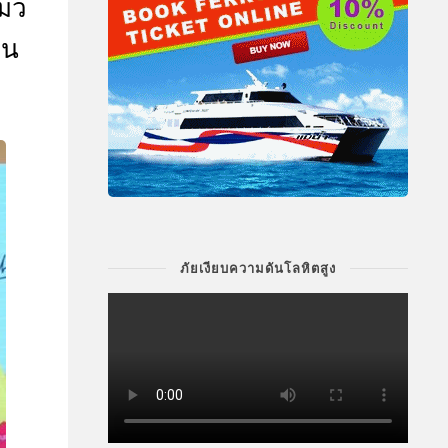
แมว
ใน
ภัยเงียบความดันโลหิตสูง