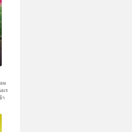
้อม
นอเร
ข้า