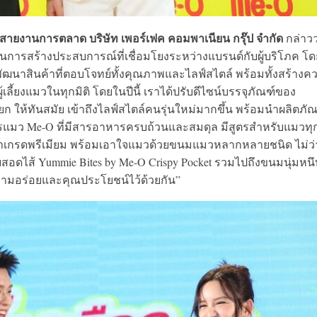
สายงานการตลาด บริษัท เพอร์เฟค คอมพาเนียน กรุ๊ป จำกัด
กล่าวว
ในการสร้างประสบการณ์ที่เชื่อมโยงระหว่างแบรนด์กับผู้บริโภค โด
่นพัฒนาสินค้าที่ตอบโจทย์ทั้งคุณภาพและไลฟ์สไตล์ พร้อมทั้งสร้างค
้เลี้ยงแมวในทุกมิติ โดยในปีนี้ เราได้ปรับดีไซน์บรรจุภัณฑ์ของ
 ให้ทันสมัย เข้าถึงไลฟ์สไตล์คนรุ่นใหม่มากขึ้น พร้อมนำผลิตภัณ
รแมว Me-O ที่มีสารอาหารครบถ้วนและสมดุล มีสูตรสำหรับแมวทุ
าทูน่าเกรดพรีเมียม พร้อมเอาใจแมวด้วยขนมแมวหลากหลายชนิด ไม่ว
ดไส้ Yummie Bites by Me-O Crispy Pocket รวมไปถึงขนมนุ่มหนึ
งความอร่อยและคุณประโยชน์ไว้ด้วยกัน”