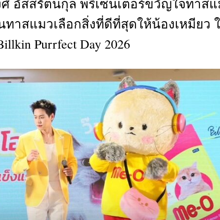
ิพงศ์ อัสสรัตนกุล พรีเซนเตอร์ขวัญใจทาส
CTIVITIES
าสแมวเลือกสิ่งที่ดีที่สุดให้น้องเหมียว 
&
EVENT
llkin Purrfect Day 2026
DEAL