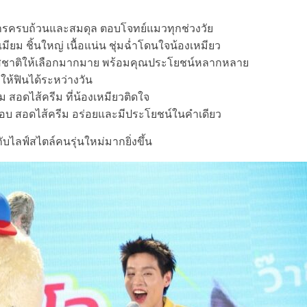
รครบถ้วนและสมดุล ตอบโจทย์แมวทุกช่วงวัย
ียม ชิ้นใหญ่ เนื้อแน่น ชุ่มฉ่ำโดนใจน้องเหมียว
รสชาติให้เลือกมากมาย พร้อมคุณประโยชน์หลากหลาย
ห้ฟินได้ระหว่างวัน
 สอดไส้ครีม ที่น้องเหมียวติดใจ
บ สอดไส้ครีม อร่อยและมีประโยชน์ในคำเดียว
ับไลฟ์สไตล์คนรุ่นใหม่มากยิ่งขึ้น