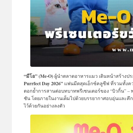
“มีโอ” (Me-O)
ผู้นำตลาดอาหารแมว เดินหน้าสร้างประ
Purrfect Day 2026”
แฟนมีตสุดเอ็กซ์คลูซีฟ ที่รวมทั
ตอกย้ำการสานต่อบทบาทพรีเซนเตอร์ของ “บิวกิ้น” – พ
ชัน โดยภายในงานเต็มไปด้วยบรรยากาศอบอุ่นและคึกคั
ไว้ด้วยกันอย่างลงตัว