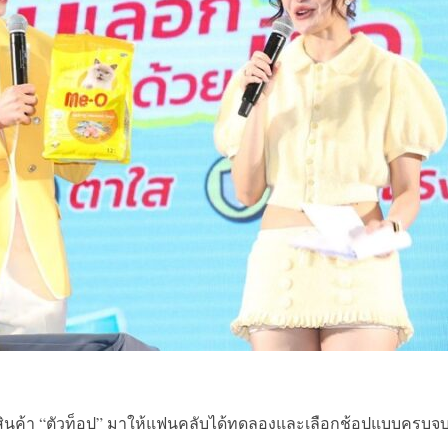
ัพสินค้า “ตัวท็อป” มาให้แฟนคลับได้ทดลองและเลือกช้อปแบบครบจ