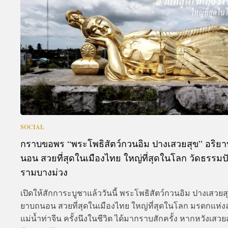
A
SOCIAL
กราบขอพร “พระโพธิสัตว์กวนอิม ปางเสวยสุข” อริย
นอน สวยที่สุดในเมืองไทย ใหญ่ที่สุดในโลก วัดธรรม
รามบางม่วง
เปิดให้สักการะบูชาแล้ววันนี้ พระโพธิสัตว์กวนอิม ปางเสวยสุ
ยาบถนอน สวยที่สุดในเมืองไทย ใหญ่ที่สุดในโลก มรดกแห่งล
แม่น้ำท่าจีน ครั้งนึงในชีวิต ได้มากราบสักครั้ง หากหวังเสว