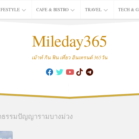
IFESTYLE
CAFE & BISTRO
TRAVEL
TECH & 
IFE
BISTRO
TIEW
Mileday365
HEALTH
THAI
CAFE
HOTEL
INTER
REVIEW
TRIP
เม้าท์ กิน ฟิน เที่ยว อินเทรนด์ 365วัน
MUSIC
&
ARTS
CULTURE
FASHION
&
BEAUTY
ัดธรรมปัญญารามบางม่วง
MOVIE
&
SERIES