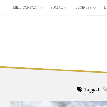
Skip
MILE-CONTACT
SOCIAL
BUSINESS
L
to
content
PRIVACY
EDUCATION
CITY
L
&
OF
INNOVATION
LIVING
Tagged:
ว