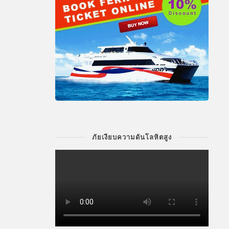
ภัยเงียบความดันโลหิตสูง