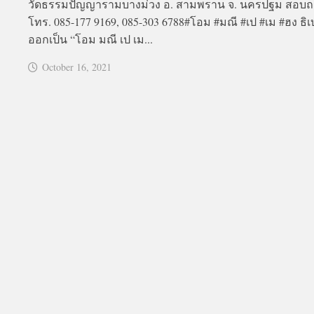
วัดธรรมปัญญารามบางม่วง อ. สามพราน จ. นครปฐม สอบ
โทร. 085-177 9169, 085-303 6788#โอม #มณี #เป #เม #ฮง ธิ
ออกเป็น “โอม มณี เป เม...
October 16, 2021