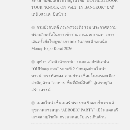
สดใส กับคอนเสิร์ตใหญ่ในไทย “BOYNEXTDOOR
TOUR ‘KNOCK ON Vol.2’ IN BANGKOK” ปักดี
เดย์ 30 ม.ค. ปีหน้า!!
กรมบังคับคดี กระทรวงยุติธรรม ประกาศความ
พร้อมอีกครั้งในการเข้าร่วมงานมหกรรมทางการ
เงินครั้งยิ่งใหญ่ของภาคตะวันออกเฉียงเหนือ
Money Expo Korat 2026
จุฬาฯ เปิดตัวนิทรรศการและแอปพลิเคชัน
“OUHmap.com” ระยะที่ 2 ปักหมุดย่านไชน่า
ทาวน์–บรรทัดทอง–สามย่าน เชื่อมโยงมรดกเมือง
สามัญด้าน “อาหาร–พื้นที่ศักดิ์สิทธิ์” สู่เศรษฐกิจ
สร้างสรรค์
เดอะไนน์ เซ็นเตอร์ พระราม 9 ตอกย้ำเทรนด์
สุขภาพสายสนุก ‘AEROBIC PARTY’ เบิร์นแคลอรี
เผาผลาญไขมัน กระแสตอบรับแรงเกินต้าน