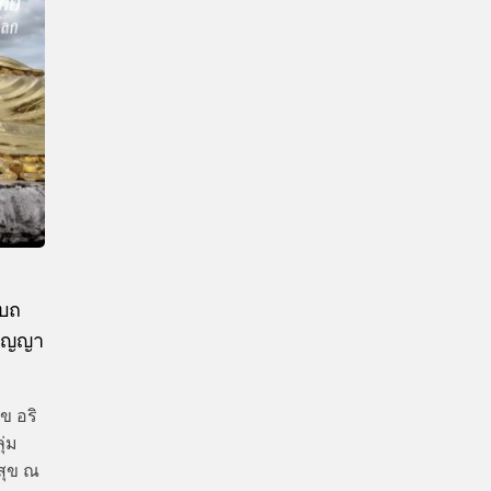
CTIVITIES
&
EVENT
DEAL
าบถ
ปัญญา
ข อริ
ุ่ม
ยสุข ณ