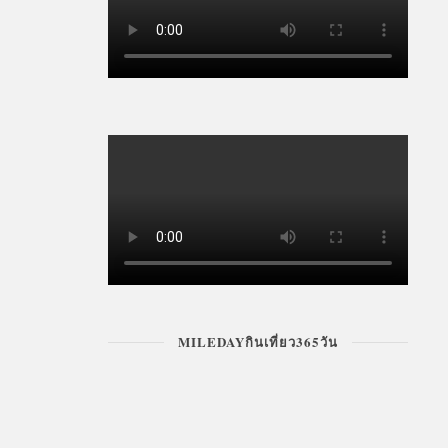
MILEDAYกินเที่ยว365วัน