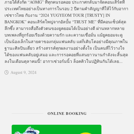
ภายใต้สังกัด “AOMG” ที่ทุกคนรอคอย ประกาศกลับมาจัดคอนเสิร์ตที่
ประเทศไทยอย่างเป็นทางการในรอบ 2 ปีตามคำสัญญาที่ให้ไว้กับอากา
เซ่ชาวไทย กับงาน “2024 YUGYEOM TOUR [TRUSTY] IN
BANGKOK” คอนเสิร์ตใหญ่จากอัลบั้ม “TRUST ME” ที่มีคอนเซ็ปต์สุด
ลึกซึ้ง สามารถสื่อถึงตัวตนของยูคยอมได้เป็นอย่างดี ผ่านหลากหลาย
บทเพลงที่ถูกร้อยเรียงด้วยความรัก และความเชื่อมั่น แม้ยูคยอมจะดู
เป็นน้องเล็กในสายตาของกลุ่มแฟนคลับ แต่ก็เติบโตอย่างมีคุณภาพใน
ฐานะศิลปินเดี่ยว สร้างสรรค์ทุกผลงานอย่างตั้งใจ เป็นคนที่ไว้วางใจ
ได้ของแฟนคลับอยู่เสมอ และการรอคอยที่แสนยาวนานกำลังจะสิ้นสุด
ลงในเดือนตุลาคมนี้! อากาเซ่วอร์มนิ้ว ล็อคคิวในปฏิทินกันได้เลย...
August 9, 2024
ONLINE BOOKING