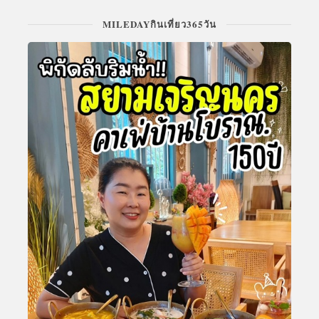
MILEDAYกินเที่ยว365วัน