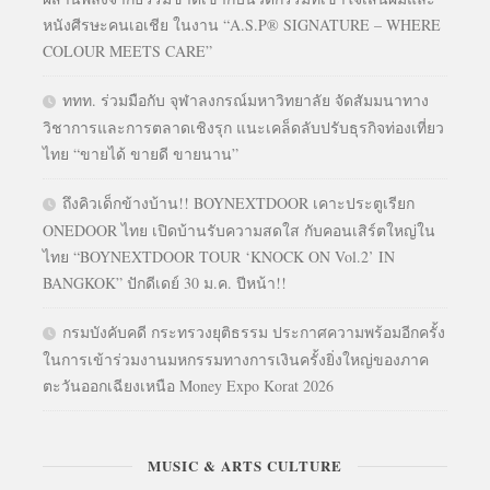
หนังศีรษะคนเอเชีย ในงาน “A.S.P® SIGNATURE – WHERE
COLOUR MEETS CARE”
ททท. ร่วมมือกับ จุฬาลงกรณ์มหาวิทยาลัย จัดสัมมนาทาง
วิชาการและการตลาดเชิงรุก แนะเคล็ดลับปรับธุรกิจท่องเที่ยว
ไทย “ขายได้ ขายดี ขายนาน”
ถึงคิวเด็กข้างบ้าน!! BOYNEXTDOOR เคาะประตูเรียก
ONEDOOR ไทย เปิดบ้านรับความสดใส กับคอนเสิร์ตใหญ่ใน
ไทย “BOYNEXTDOOR TOUR ‘KNOCK ON Vol.2’ IN
BANGKOK” ปักดีเดย์ 30 ม.ค. ปีหน้า!!
กรมบังคับคดี กระทรวงยุติธรรม ประกาศความพร้อมอีกครั้ง
ในการเข้าร่วมงานมหกรรมทางการเงินครั้งยิ่งใหญ่ของภาค
ตะวันออกเฉียงเหนือ Money Expo Korat 2026
MUSIC & ARTS CULTURE