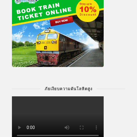
ภัยเงียบความดันโลหิตสูง