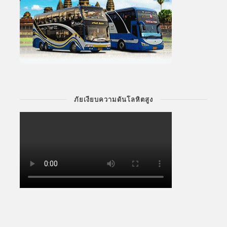
ภัยเงียบความดันโลหิตสูง