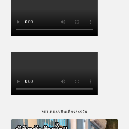
MILEDAYกินเที่ยว365วัน