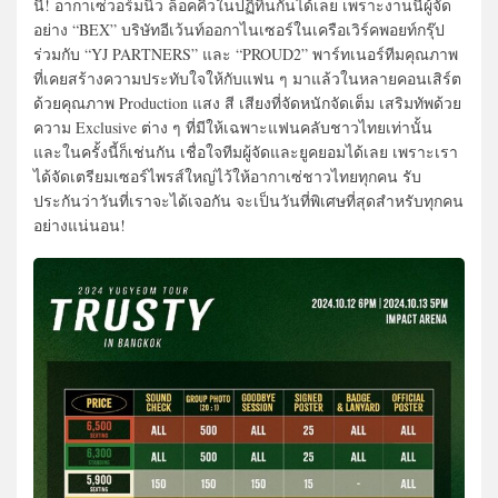
นี้! อากาเซ่วอร์มนิ้ว ล็อคคิวในปฏิทินกันได้เลย เพราะงานนี้ผู้จัด
อย่าง “BEX” บริษัทอีเว้นท์ออกาไนเซอร์ในเครือเวิร์คพอยท์กรุ๊ป
ร่วมกับ “YJ PARTNERS” และ “PROUD2” พาร์ทเนอร์ทีมคุณภาพ
ที่เคยสร้างความประทับใจให้กับแฟน ๆ มาแล้วในหลายคอนเสิร์ต
ด้วยคุณภาพ Production แสง สี เสียงที่จัดหนักจัดเต็ม เสริมทัพด้วย
ความ Exclusive ต่าง ๆ ที่มีให้เฉพาะแฟนคลับชาวไทยเท่านั้น
และในครั้งนี้ก็เช่นกัน เชื่อใจทีมผู้จัดและยูคยอมได้เลย เพราะเรา
ได้จัดเตรียมเซอร์ไพรส์ใหญ่ไว้ให้อากาเซ่ชาวไทยทุกคน รับ
ประกันว่าวันที่เราจะได้เจอกัน จะเป็นวันที่พิเศษที่สุดสำหรับทุกคน
อย่างแน่นอน!