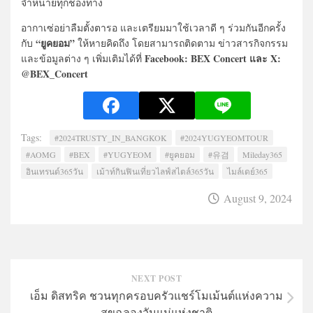
จำหน่ายทุกช่องทาง
อากาเซ่อย่าลืมตั้งตารอ และเตรียมมาใช้เวลาดี ๆ ร่วมกันอีกครั้ง
“ยูคยอม”
กับ
ให้หายคิดถึง โดยสามารถติดตาม ข่าวสารกิจกรรม
Facebook: BEX Concert และ X:
และข้อมูลต่าง ๆ เพิ่มเติมได้ที่
@BEX_Concert
Tags:
#2024TRUSTY_IN_BANGKOK
#2024YUGYEOMTOUR
#AOMG
#BEX
#YUGYEOM
#ยูคยอม
#유겸
Mileday365
อินเทรนด์365วัน
เม้าท์กินฟินเที่ยวไลฟ์สไตล์365วัน
ไมล์เดย์365
August 9, 2024
NEXT POST
เอ็ม ดิสทริค ชวนทุกครอบครัวแชร์โมเม้นต์แห่งความ
สุขฉลองวันแม่แห่งชาติ