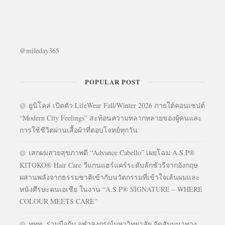
@mileday365
POPULAR POST
ยูนิโคล่ เปิดตัว LifeWear Fall/Winter 2026 ภายใต้คอนเซปต์
“Modern City Feelings” สะท้อนความหลากหลายของผู้คนและ
การใช้ชีวิตผ่านเสื้อผ้าที่ตอบโจทย์ทุกวัน
เสกผมสวยสุขภาพดี “Advance Cabello” เผยโฉม A.S.P®
KITOKO® Hair Care วีแกนแฮร์แคร์ระดับลักชัวรีจากอังกฤษ
ผสานพลังจากธรรมชาติเข้ากับนวัตกรรมที่เข้าใจเส้นผมและ
หนังศีรษะคนเอเชีย ในงาน “A.S.P® SIGNATURE – WHERE
COLOUR MEETS CARE”
ททท. ร่วมมือกับ จุฬาลงกรณ์มหาวิทยาลัย จัดสัมมนาทาง