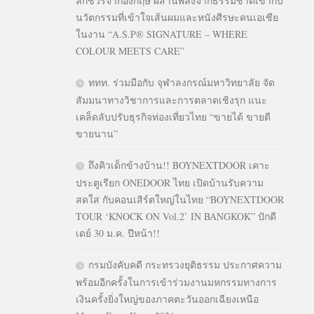
ลักชัวรีจากอังกฤษ ผสานพลังจากธรรมชาติเข้ากับ
นวัตกรรมที่เข้าใจเส้นผมและหนังศีรษะคนเอเชีย
ในงาน “A.S.P® SIGNATURE – WHERE
COLOUR MEETS CARE”
ททท. ร่วมมือกับ จุฬาลงกรณ์มหาวิทยาลัย จัด
สัมมนาทางวิชาการและการตลาดเชิงรุก แนะ
เคล็ดลับปรับธุรกิจท่องเที่ยวไทย “ขายได้ ขายดี
ขายนาน”
ถึงคิวเด็กข้างบ้าน!! BOYNEXTDOOR เคาะ
ประตูเรียก ONEDOOR ไทย เปิดบ้านรับความ
สดใส กับคอนเสิร์ตใหญ่ในไทย “BOYNEXTDOOR
TOUR ‘KNOCK ON Vol.2’ IN BANGKOK” ปักดี
เดย์ 30 ม.ค. ปีหน้า!!
กรมบังคับคดี กระทรวงยุติธรรม ประกาศความ
พร้อมอีกครั้งในการเข้าร่วมงานมหกรรมทางการ
เงินครั้งยิ่งใหญ่ของภาคตะวันออกเฉียงเหนือ