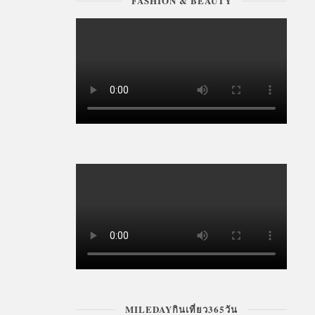
FASHION & BEAUTY
MILEDAYกินเที่ยว365วัน