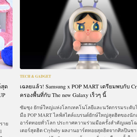
CTIVITIES
&
EVENT
DEAL
TECH & GADGET
สุด
เฉลยแล้ว! Samsung x POP MART เตรียมพบกับ Cr
UP
ครองพื้นที่กับ The new Galaxy เร็วๆ นี้
ซัมซุง ยักษ์ใหญ่แห่งโลกเทคโนโลยีและนวัตกรรมระดับโ
มือ POP MART ไลฟ์สไตล์แบรนด์ยักษ์ใหญ่สุดฮิตของนั
อาร์ตทอยทั่วโลก ประกาศความร่วมมือครั้งสำคัญเผย
์ราย
เตอร์สุดฮิต Crybaby ผลงานอาร์ตทอยสุดฮิตจากศิลปินชาว
l