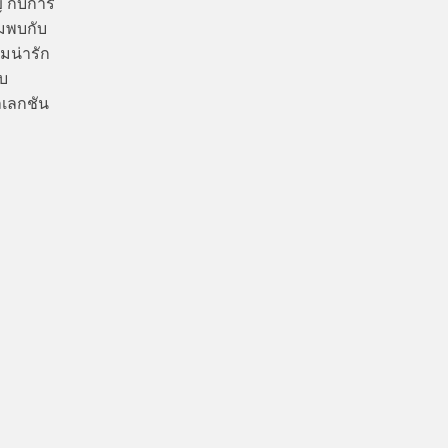
่ กับการ
ยมพบกับ
มน่ารัก
ับ
เลกชัน