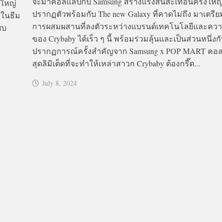
จะมาคอลแลปกับ Samsung สร้างแรงสั่นสะเทือนครั้งใหญ
งใหญ่
ปรากฏตัวพร้อมกับ The new Galaxy ที่คาดไม่ถึง มาเตรี
ในธีม
การผสมผสานที่ลงตัวระหว่างแบรนด์เทคโนโลยีและควา
สบ
ของ Crybaby ได้เร็ว ๆ นี้ พร้อมร่วมลุ้นและเป็นส่วนหนึ่งก
ปรากฏการณ์ครั้งสำคัญจาก Samsung x POP MART คอล
สุดลิมิเต็ดที่จะทำให้เหล่าสาวก Crybaby ต้องกรี๊ด...
July 8, 2024