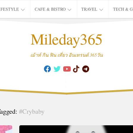
IFESTYLE
CAFE & BISTRO
TRAVEL
TECH & 
IFE
BISTRO
TIEW
Mileday365
HEALTH
THAI
CAFE
HOTEL
INTER
REVIEW
TRIP
เม้าท์ กิน ฟิน เที่ยว อินเทรนด์ 365วัน
MUSIC
&
ARTS
CULTURE
FASHION
&
BEAUTY
agged:
#Crybaby
MOVIE
&
SERIES