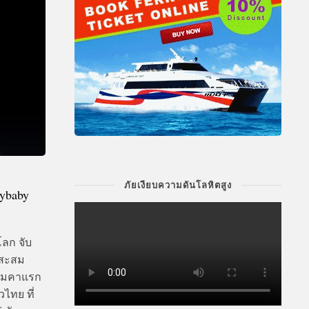
ภัยเงียบความดันโลหิตสูง
ybaby
ลก จับ
กสะสม
โฉมคาแรก
ไทย ที่