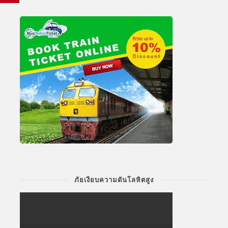
ภัยเงียบความดันโลหิตสูง