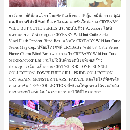
คุณ
อาร์ตทอยส์ฝีมือคนไทย โดยศิลปินเจ้าของ IP ผู้มากฝีมืออย่าง
มด-นิสา ศรีคำดี
ที่อยู่เบื้องหลัง คอลเลกชันใหม่อย่าง CRYBABY
WILD BUT CUTIE SERIES ประกอบไปด้วย Accessory ไอเท็
มมากมาย อาทิ พวงกุญแจ CRYBABY Wild but Cutie Series –
Vinyl Plush Pendant Blind Box, แก้วมัค CRYBABY Wild but Cutie
Series Mug Cup, ที่ห้อยโทรศัพท์ CRYBABY Wild but Cutie Series-
Phone Charm Blind Box และ กระเป๋า CRYBABY Wild but Cutie
Series-Shouder Bag รวมไปถึงสินค้ายอดนิยมที่เคยสร้าง
ปรากฏการณ์มาแล้วอย่าง CRYING FOR LOVE, SUNSET
COLLECTION, POWERPUFF GIRL, PRIDE COLLECTION,
CRY AGAIN, MONSTER TEARS, PARADE และไฮไลต์พิเศษใน
คอลเลกชัน 400% COLLECTION ที่พร้อมให้ทุกท่านได้ร่วมสัมผัส
หลากหลายไอเท็มฮิต โดยรวบรวมมาไว้ที่นี่โดยเฉพาะ