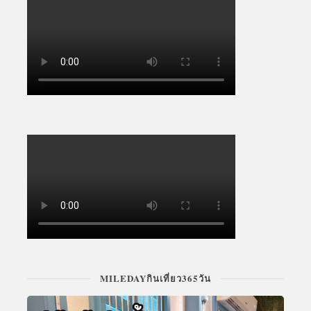
MILEDAYกินเที่ยว365วัน