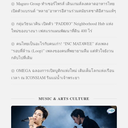
Maguro Group ทำเซอร์ไพรส์ เดินเกมส์ลงตลาดอาหารไทย
เปิดตัวแบรนด์ “หลาย”อาหารอีสานร่วมสมัยรสชาติอีสานแท้ๆ
กลุ่มวัธนเวคิน เปิดตัว “PADDIO” Neighborhood Hub แห่ง
ใหม่ของบางนา เฟสแรกแผนพัฒนาที่ดิน 400 ไร่
คนไทยเป็นอะไรกับคนเก่า! “INC MATAWEE” ส่งเพลง
“รอบที่ล้าน (Loop)” เพลงของคนที่พยายามลืม แต่หัวใจยังวน
กลับไปที่เดิม
OMEGA ฉลองการเปิดบูติกแห่งใหม่ เติมเต็มโลกแห่งเรือน
เวลา ณ ICONSIAM ริมแม่น้ำเจ้าพระยา
MUSIC & ARTS CULTURE