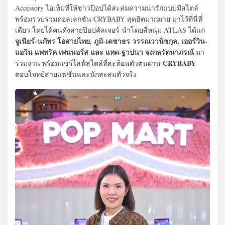
Accessory ไอเท็มที่ให้ชาวป๊อปได้สะสมความน่ารักแบบมีสไตล์
พร้อมรวบรวมคอลเลกชัน CRYBABY สุดฮิตมากมาย มาไว้ที่นี่ที่
เดียว โดยได้คนดังสายป๊อปคัลเจอร์ นำโดยสี่หนุ่ม ATLAS ได้แก่
จูเนียร์-นภัทร โอสายไทย, ภูมิ-เดชาธร วรรณวานิชกุล, เออร์วิน-
แอวิน แพทริค เพนนอร์ส และ แทด-ฐาปนา จงกลรัตนาภรณ์
มา
CRYBABY
ร่วมงาน พร้อมแชร์ไลฟ์สไตล์ที่สะท้อนตัวตนผ่าน
ตอบโจทย์สายแฟชั่นและนักสะสมตัวจริง