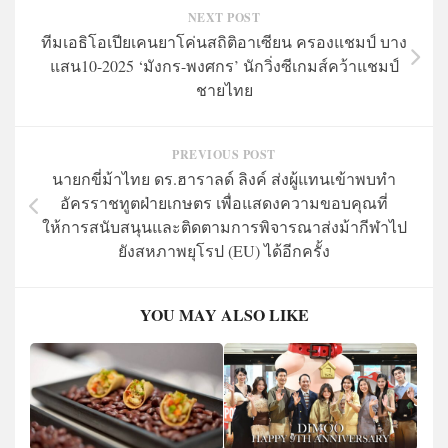
NEXT POST
ทีมเอธิโอเปียเคนยาโค่นสถิติอาเซียน ครองแชมป์ บาง
แสน10-2025 ‘มังกร-พงศกร’ นักวิ่งซีเกมส์คว้าแชมป์
ชายไทย
PREVIOUS POST
นายกขี่ม้าไทย ดร.ฮาราลด์ ลิงค์ ส่งผู้แทนเข้าพบทำ
อัครราชทูตฝ่ายเกษตร เพื่อแสดงความขอบคุณที่
ให้การสนับสนุนและติดตามการพิจารณาส่งม้ากีฬาไป
ยังสหภาพยุโรป (EU) ได้อีกครั้ง
YOU MAY ALSO LIKE