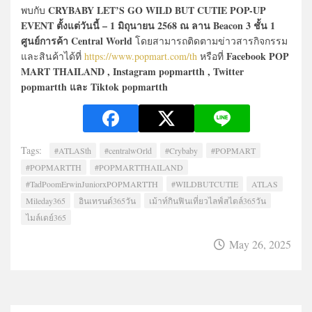
CRYBABY LET’S GO WILD BUT CUTIE POP-UP
พบกับ
EVENT ตั้งแต่วันนี้ – 1 มิถุนายน 2568 ณ ลาน Beacon 3 ชั้น 1
ศูนย์การค้า Central World
โดยสามารถติดตามข่าวสารกิจกรรม
Facebook POP
และสินค้าได้ที่
https://www.popmart.com/th
หรือที่
MART THAILAND , Instagram popmartth , Twitter
popmartth และ Tiktok popmartth
Tags:
#ATLASth
#centralwOrld
#Crybaby
#POPMART
#POPMARTTH
#POPMARTTHAILAND
#TadPoomErwinJuniorxPOPMARTTH
#WILDBUTCUTIE
ATLAS
Mileday365
อินเทรนด์365วัน
เม้าท์กินฟินเที่ยวไลฟ์สไตล์365วัน
ไมล์เดย์365
May 26, 2025