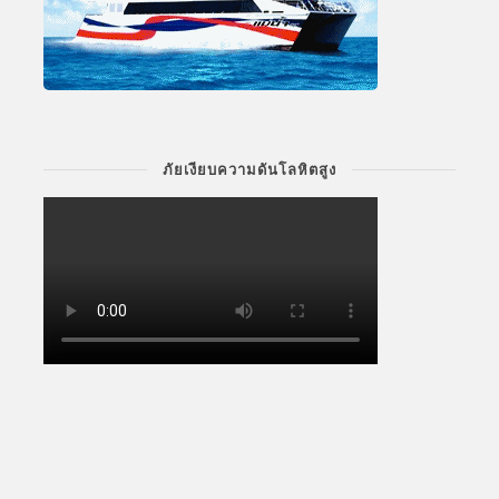
ภัยเงียบความดันโลหิตสูง