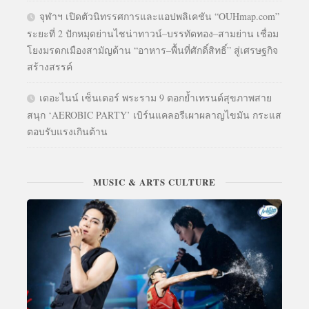
จุฬาฯ เปิดตัวนิทรรศการและแอปพลิเคชัน “OUHmap.com”
ระยะที่ 2 ปักหมุดย่านไชน่าทาวน์–บรรทัดทอง–สามย่าน เชื่อม
โยงมรดกเมืองสามัญด้าน “อาหาร–พื้นที่ศักดิ์สิทธิ์” สู่เศรษฐกิจ
สร้างสรรค์
เดอะไนน์ เซ็นเตอร์ พระราม 9 ตอกย้ำเทรนด์สุขภาพสาย
สนุก ‘AEROBIC PARTY’ เบิร์นแคลอรีเผาผลาญไขมัน กระแส
ตอบรับแรงเกินต้าน
MUSIC & ARTS CULTURE