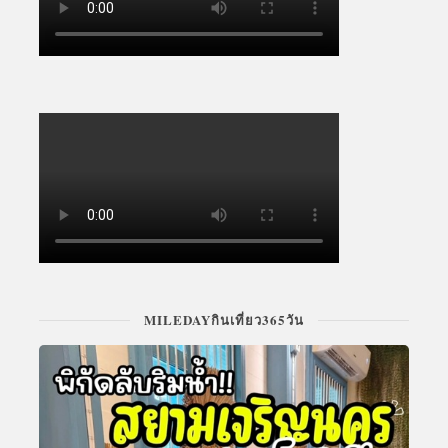
MILEDAYกินเที่ยว365วัน