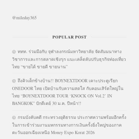
@mileday365
POPULAR POST
ททท. ร่วมมือกับ จุฬาลงกรณ์มหาวิทยาลัย จัดสัมมนาทาง
วิชาการและการตลาดเชิงรุก แนะเคล็ดลับปรับธุรกิจท่องเที่ยว
ไทย “ขายได้ ขายดี ขายนาน”
ถึงคิวเด็กข้างบ้าน!! BOYNEXTDOOR เคาะประตูเรียก
ONEDOOR ไทย เปิดบ้านรับความสดใส กับคอนเสิร์ตใหญ่ใน
ไทย “BOYNEXTDOOR TOUR ‘KNOCK ON Vol.2’ IN
BANGKOK” ปักดีเดย์ 30 ม.ค. ปีหน้า!!
กรมบังคับคดี กระทรวงยุติธรรม ประกาศความพร้อมอีกครั้ง
ในการเข้าร่วมงานมหกรรมทางการเงินครั้งยิ่งใหญ่ของภาค
ตะวันออกเฉียงเหนือ Money Expo Korat 2026