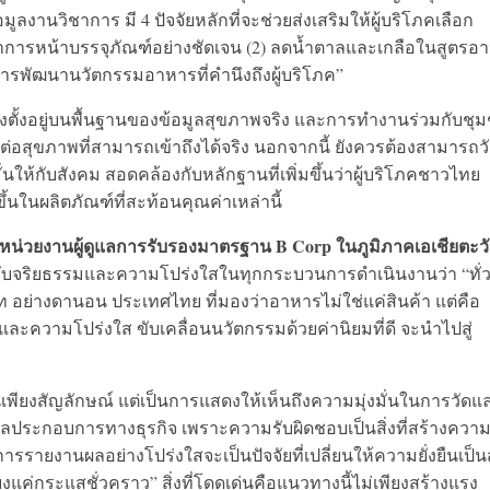
ลงานวิชาการ มี 4 ปัจจัยหลักที่จะช่วยส่งเสริมให้ผู้บริโภคเลือก
ชนาการหน้าบรรจุภัณฑ์อย่างชัดเจน (2) ลดน้ำตาลและเกลือในสูตรอ
 การพัฒนานวัตกรรมอาหารที่คำนึงถึงผู้บริโภค”
ั้งอยู่บนพื้นฐานของข้อมูลสุขภาพจริง และการทำงานร่วมกับชุ
ี่ดีต่อสุขภาพที่สามารถเข้าถึงได้จริง นอกจากนี้ ยังควรต้องสามารถว
ั่นให้กับสังคม สอดคล้องกับหลักฐานที่เพิ่มขึ้นว่าผู้บริโภคชาวไทย
้นในผลิตภัณฑ์ที่สะท้อนคุณค่าเหล่านี้
A หน่วยงานผู้ดูแลการรับรองมาตรฐาน B Corp ในภูมิภาคเอเชียตะว
ญกับจริยธรรมและความโปร่งใสในทุกกระบวนการดำเนินงานว่า “ทั่
 อย่างดานอน ประเทศไทย ที่มองว่าอาหารไม่ใช่แค่สินค้า แต่คือ
ละความโปร่งใส ขับเคลื่อนนวัตกรรมด้วยค่านิยมที่ดี จะนำไปสู่
ป็นเพียงสัญลักษณ์ แต่เป็นการแสดงให้เห็นถึงความมุ่งมั่นในการวัดแ
ลประกอบการทางธุรกิจ เพราะความรับผิดชอบเป็นสิ่งที่สร้างความ
การรายงานผลอย่างโปร่งใสจะเป็นปัจจัยที่เปลี่ยนให้ความยั่งยืนเป็น
งแค่กระแสชั่วคราว” สิ่งที่โดดเด่นคือแนวทางนี้ไม่เพียงสร้างแรง