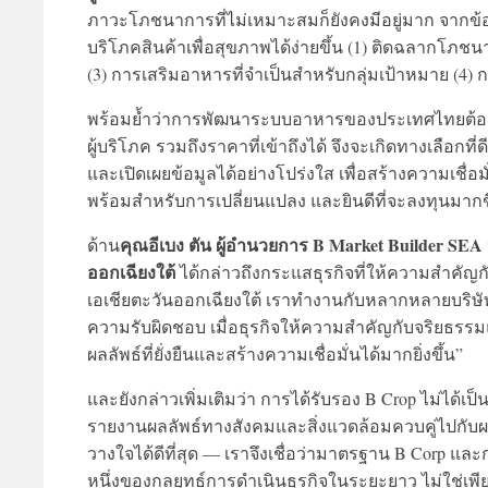
ภาวะโภชนาการที่ไม่เหมาะสมก็ยังคงมีอยู่มาก จากข้อมู
บริโภคสินค้าเพื่อสุขภาพได้ง่ายขึ้น (1) ติดฉลากโภ
(3) การเสริมอาหารที่จำเป็นสำหรับกลุ่มเป้าหมาย (4)
พร้อมย้ำว่าการพัฒนาระบบอาหารของประเทศไทยต้องต
ผู้บริโภค รวมถึงราคาที่เข้าถึงได้ จึงจะเกิดทางเลือกท
และเปิดเผยข้อมูลได้อย่างโปร่งใส เพื่อสร้างความเชื่อม
พร้อมสำหรับการเปลี่ยนแปลง และยินดีที่จะลงทุนมากขึ
คุณอีเบง ตัน ผู้อำนวยการ B Market Builder SE
ด้าน
ออกเฉียงใต้
ได้กล่าวถึงกระแสธุรกิจที่ให้ความสำคั
เอเชียตะวันออกเฉียงใต้ เราทำงานกับหลากหลายบริษัท
ความรับผิดชอบ เมื่อธุรกิจให้ความสำคัญกับจริยธรรมแ
ผลลัพธ์ที่ยั่งยืนและสร้างความเชื่อมั่นได้มากยิ่งขึ้น”
และยังกล่าวเพิ่มเติมว่า การได้รับรอง B Crop ไม่ได้เ
รายงานผลลัพธ์ทางสังคมและสิ่งแวดล้อมควบคู่ไปกับผ
วางใจได้ดีที่สุด — เราจึงเชื่อว่ามาตรฐาน B Corp และ
หนึ่งของกลยุทธ์การดำเนินธุรกิจในระยะยาว ไม่ใช่เพีย