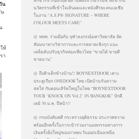
ลักชัวรีจากอังกฤษ ผสานพลังจากธรรมชาติเข้ากับ
วัน
นวัตกรรมที่เข้าใจเส้นผมและหนังศีรษะคนเอเชีย
ัน
ในงาน “A.S.P® SIGNATURE – WHERE
COLOUR MEETS CARE”
ยน
ททท. ร่วมมือกับ จุฬาลงกรณ์มหาวิทยาลัย จัด
สัมมนาทางวิชาการและการตลาดเชิงรุก แนะ
ให้
เคล็ดลับปรับธุรกิจท่องเที่ยวไทย “ขายได้ ขายดี
เรา
ขายนาน”
ถึงคิวเด็กข้างบ้าน!! BOYNEXTDOOR เคาะ
ประตูเรียก ONEDOOR ไทย เปิดบ้านรับความ
สดใส กับคอนเสิร์ตใหญ่ในไทย “BOYNEXTDOOR
TOUR ‘KNOCK ON Vol.2’ IN BANGKOK” ปักดี
เดย์ 30 ม.ค. ปีหน้า!!
กรมบังคับคดี กระทรวงยุติธรรม ประกาศความ
พร้อมอีกครั้งในการเข้าร่วมงานมหกรรมทางการ
เงินครั้งยิ่งใหญ่ของภาคตะวันออกเฉียงเหนือ