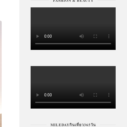
FASHION & BEAUTY
MILEDAYกินเที่ยว365วัน