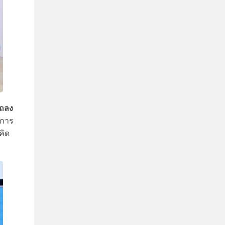
แถลง
าการ
คิด