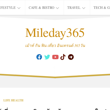
IFESTYLE
CAFE & BISTRO
TRAVEL
TECH & 
IFE
BISTRO
TIEW
Mileday365
HEALTH
THAI
CAFE
HOTEL
INTER
REVIEW
TRIP
เม้าท์ กิน ฟิน เที่ยว อินเทรนด์ 365วัน
MUSIC
&
ARTS
CULTURE
FASHION
&
BEAUTY
MOVIE
LIFE HEALTH
&
SERIES