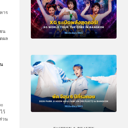
าหาร
มชน
ัดผล
ัน
ว
ละ
ไว้
ส่วน