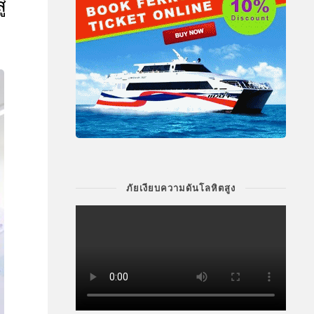
่
ภัยเงียบความดันโลหิตสูง