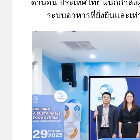
ดานอน ประเทศไทย ผนึกกำลังผู้
A
ระบบอาหารที่ยั่งยืนและเ