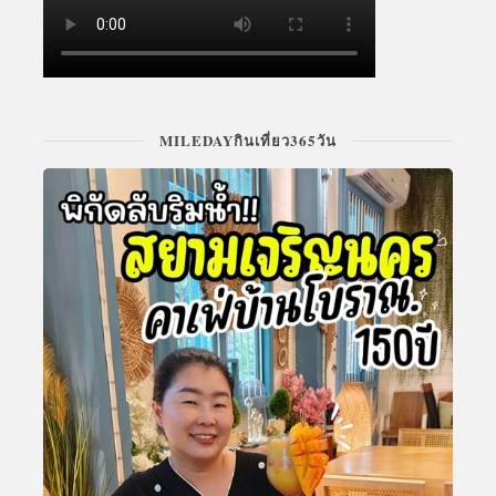
MILEDAYกินเที่ยว365วัน