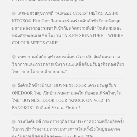
เสกผมสวยสุขภาพดี “Advance Cabello” เผยโฉม A.S.P®
KITOKO® Hair Care วีแกนแฮร์แคร์ระดับลักชัวรีจากอังกฤษ
ผสานพลังจากธรรมชาติเข้ากับนวัตกรรมที่เข้าใจเส้นผมและ
หนังศีรษะคนเอเชีย ในงาน “A.S.P® SIGNATURE – WHERE
COLOUR MEETS CARE”
ททท. ร่วมมือกับ จุฬาลงกรณ์มหาวิทยาลัย จัดสัมมนาทาง
วิชาการและการตลาดเชิงรุก แนะเคล็ดลับปรับธุรกิจท่องเที่ยว
ไทย “ขายได้ ขายดี ขายนาน”
ถึงคิวเด็กข้างบ้าน!! BOYNEXTDOOR เคาะประตูเรียก
ONEDOOR ไทย เปิดบ้านรับความสดใส กับคอนเสิร์ตใหญ่ใน
ไทย “BOYNEXTDOOR TOUR ‘KNOCK ON Vol.2’ IN
BANGKOK” ปักดีเดย์ 30 ม.ค. ปีหน้า!!
กรมบังคับคดี กระทรวงยุติธรรม ประกาศความพร้อมอีกครั้ง
ในการเข้าร่วมงานมหกรรมทางการเงินครั้งยิ่งใหญ่ของภาค
ตะวันออกเฉียงเหนือ Money Expo Korat 2026