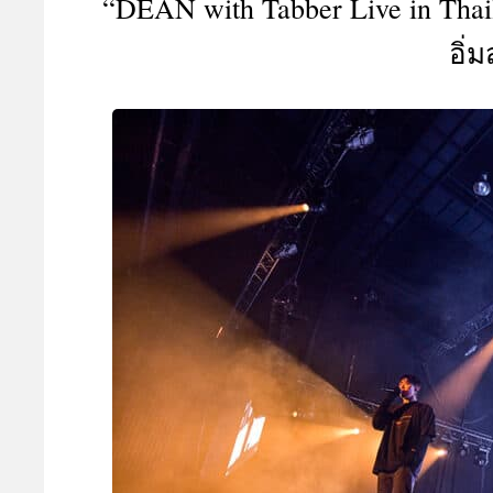
“DEAN with Tabber Live in Tha
A
อิ่