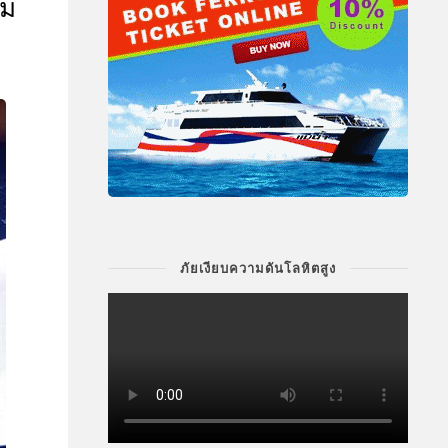
็ม
ภัยเงียบความดันโลหิตสูง