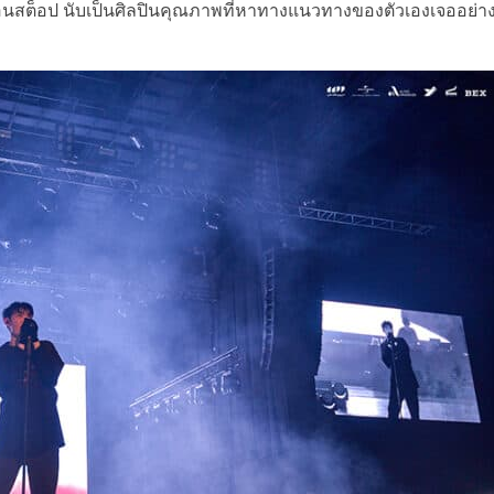
บบนอนสต็อป นับเป็นศิลปินคุณภาพที่หาทางแนวทางของตัวเองเจออย่า