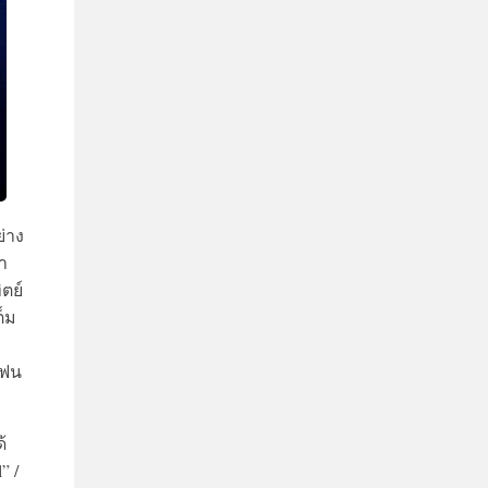
่าง
า
ิตย์
็ม
แฟน
้
” /