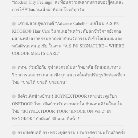
“Modern City Feelings” สะท้อนความหลากหลายของผู้คนและ
การใช้ชีวิตผ่านเสื้อผ้าที่ตอบโจทย์ทุกวัน
เสกผมสวยสุขภาพดี “Advance Cabello” เผยโฉม A.S.P®
KITOKO® Hair Care วีแกนแฮร์แคร์ระดับลักชัวรีจากอังกฤษ
ผสานพลังจากธรรมชาติเข้ากับนวัตกรรมที่เข้าใจเส้นผมและ
หนังศีรษะคนเอเชีย ในงาน “A.S.P® SIGNATURE – WHERE
COLOUR MEETS CARE”
ททท. ร่วมมือกับ จุฬาลงกรณ์มหาวิทยาลัย จัดสัมมนาทาง
วิชาการและการตลาดเชิงรุก แนะเคล็ดลับปรับธุรกิจท่องเที่ยว
ไทย “ขายได้ ขายดี ขายนาน”
ถึงคิวเด็กข้างบ้าน!! BOYNEXTDOOR เคาะประตูเรียก
ONEDOOR ไทย เปิดบ้านรับความสดใส กับคอนเสิร์ตใหญ่ใน
ไทย “BOYNEXTDOOR TOUR ‘KNOCK ON Vol.2’ IN
BANGKOK” ปักดีเดย์ 30 ม.ค. ปีหน้า!!
กรมบังคับคดี กระทรวงยุติธรรม ประกาศความพร้อมอีกครั้ง