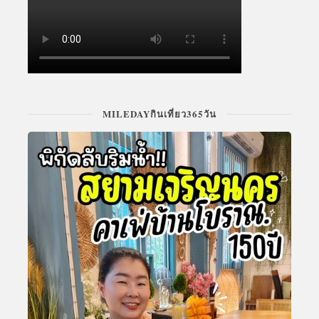
MILEDAYกินเที่ยว365วัน