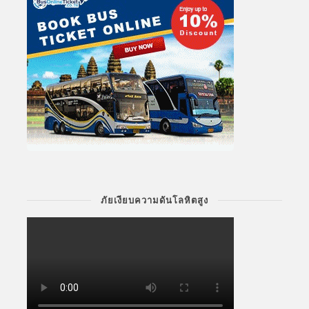
ภัยเงียบความดันโลหิตสูง