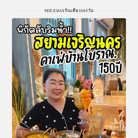
MILEDAYกินเที่ยว365วัน