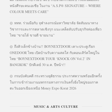
หนังศีรษะคนเอเชีย ในงาน “A.S.P® SIGNATURE – WHERE
COLOUR MEETS CARE”
ททท. ร่วมมือกับ จุฬาลงกรณ์มหาวิทยาลัย จัดสัมมนาทาง
วิชาการและการตลาดเชิงรุก แนะเคล็ดลับปรับธุรกิจท่องเที่ยว
ไทย “ขายได้ ขายดี ขายนาน”
ถึงคิวเด็กข้างบ้าน!! BOYNEXTDOOR เคาะประตูเรียก
ONEDOOR ไทย เปิดบ้านรับความสดใส กับคอนเสิร์ตใหญ่ใน
ไทย “BOYNEXTDOOR TOUR ‘KNOCK ON Vol.2’ IN
BANGKOK” ปักดีเดย์ 30 ม.ค. ปีหน้า!!
กรมบังคับคดี กระทรวงยุติธรรม ประกาศความพร้อมอีกครั้ง
ในการเข้าร่วมงานมหกรรมทางการเงินครั้งยิ่งใหญ่ของภาค
ตะวันออกเฉียงเหนือ Money Expo Korat 2026
MUSIC & ARTS CULTURE