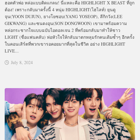
ฮอตตัวพ่อ หล่อแบบติดแกลม! นี่แหละคือ HIGHLIGHT X BEAST ที่ถูก
ต้อง! เพราะกลับมาครั้งนี้ 4 หนุ่ม HIGHLIGHT(ไฮไลท์) ยุนดู
จุน(YOON DUJUN), ยางโยซอบ(YANG YOSEOP), ลีกิกวัง(LEE
GIKWANG) และซนดงอุน(SON DONGWOON) เขามาพร้อมความ
หล่อกระชากใจแบบฉบับไอดอลเจน 2 ที่พร้อมกลับมาทำให้ชาว
LIGHT (ชื่อแฟนคลับ) ห่อหัวใจให้กลับมาตกหลุมรักคนเดิมซ้ำๆ อีกครั้ง
ในคอนเสิร์ตที่พวกเขารอคอยมากที่สุดในชีวิต อย่าง HIGHLIGHT
LIVE...
July 8, 2024