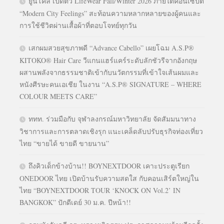
ยูนิโคล่ เปิดตัว LifeWear Fall/Winter 2026 ภายใต้คอนเซปต์
“Modern City Feelings” สะท้อนความหลากหลายของผู้คนและ
การใช้ชีวิตผ่านเสื้อผ้าที่ตอบโจทย์ทุกวัน
เสกผมสวยสุขภาพดี “Advance Cabello” เผยโฉม A.S.P®
KITOKO® Hair Care วีแกนแฮร์แคร์ระดับลักชัวรีจากอังกฤษ
ผสานพลังจากธรรมชาติเข้ากับนวัตกรรมที่เข้าใจเส้นผมและ
หนังศีรษะคนเอเชีย ในงาน “A.S.P® SIGNATURE – WHERE
COLOUR MEETS CARE”
ททท. ร่วมมือกับ จุฬาลงกรณ์มหาวิทยาลัย จัดสัมมนาทาง
วิชาการและการตลาดเชิงรุก แนะเคล็ดลับปรับธุรกิจท่องเที่ยว
ไทย “ขายได้ ขายดี ขายนาน”
ถึงคิวเด็กข้างบ้าน!! BOYNEXTDOOR เคาะประตูเรียก
ONEDOOR ไทย เปิดบ้านรับความสดใส กับคอนเสิร์ตใหญ่ใน
ไทย “BOYNEXTDOOR TOUR ‘KNOCK ON Vol.2’ IN
BANGKOK” ปักดีเดย์ 30 ม.ค. ปีหน้า!!