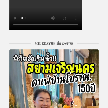
MILEDAYกินเที่ยว365วัน