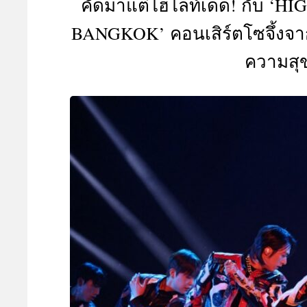
คัดมาแต่ไฮไลท์เด็ด! กับ ‘H
A
BANGKOK’ คอนเสิร์ตโซจึ้งจาก
ความสุข