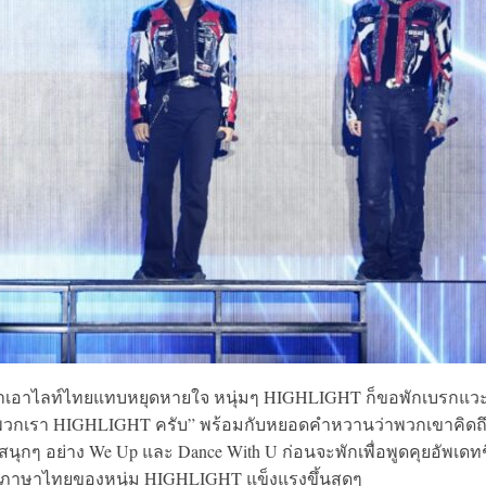
ก็ทำเอาไลท์ไทยแทบหยุดหายใจ หนุ่มๆ HIGHLIGHT ก็ขอพักเบรกแว
พวกเรา HIGHLIGHT ครับ” พร้อมกับหยอดคำหวานว่าพวกเขาคิดถ
นุกๆ อย่าง We Up และ Dance With U ก่อนจะพักเพื่อพูดคุยอัพเดทช
้สกิลภาษาไทยของหนุ่ม HIGHLIGHT แข็งแรงขึ้นสุดๆ