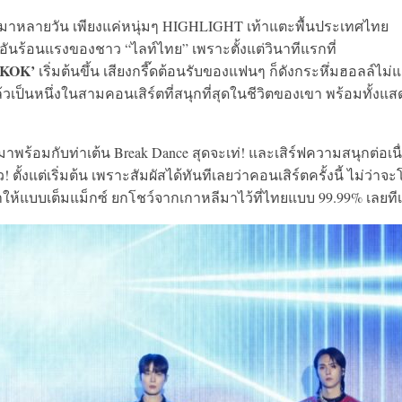
มมาหลายวัน เพียงแค่หนุ่มๆ HIGHLIGHT เท้าแตะพื้นประเทศไทย
อันร้อนแรงของชาว “ไลท์ไทย” เพราะตั้งแต่วินาทีแรกที่
GKOK’
เริ่มต้นขึ้น เสียงกรี๊ดต้อนรับของแฟนๆ ก็ดังกระหึ่มฮอลล์ไม่แ
แล้วเป็นหนึ่งในสามคอนเสิร์ตที่สนุกที่สุดในชีวิตของเขา พร้อมทั้งแส
มาพร้อมกับท่าเต้น Break Dance สุดจะเท่! และเสิร์ฟความสนุกต่อเนื
 ตั้งแต่เริ่มต้น เพราะสัมผัสได้ทันทีเลยว่าคอนเสิร์ตครั้งนี้ ไม่ว่าจะ
ให้แบบเต็มแม็กซ์ ยกโชว์จากเกาหลีมาไว้ที่ไทยแบบ 99.99% เลยทีเ