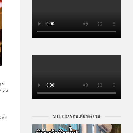
ys,
งของ
ก
MILEDAYกินเที่ยว365วัน
้มยำ