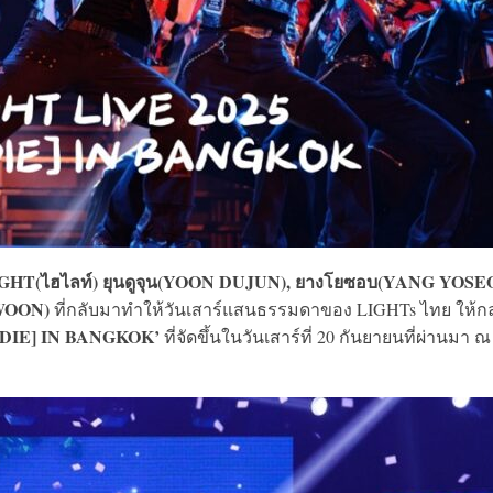
HT(ไฮไลท์) ยุนดูจุน(YOON DUJUN), ยางโยซอบ(YANG YOSEO
GWOON)
ที่กลับมาทำให้วันเสาร์แสนธรรมดาของ LIGHTs ไทย ให้ก
 DIE] IN BANGKOK’
ที่จัดขึ้นในวันเสาร์ที่ 20 กันยายนที่ผ่านมา ณ