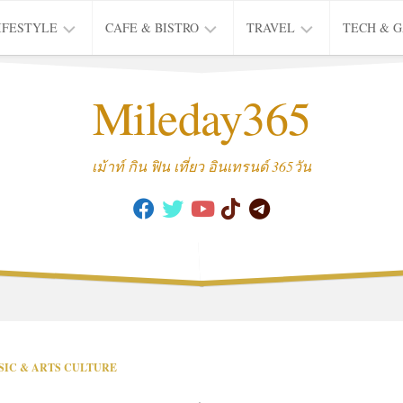
IFESTYLE
CAFE & BISTRO
TRAVEL
TECH & 
IFE
BISTRO
TIEW
Mileday365
HEALTH
THAI
CAFE
HOTEL
INTER
REVIEW
TRIP
เม้าท์ กิน ฟิน เที่ยว อินเทรนด์ 365วัน
MUSIC
&
ARTS
CULTURE
FASHION
&
BEAUTY
MOVIE
SIC & ARTS CULTURE
&
SERIES