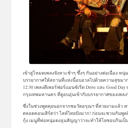
เข้าสู่โหมดเพลงจังหวะช้าๆ ซึ้งๆ กันอย่างต่อเนื่อง หนุ
บรรยากาศให้สถานที่แห่งนี้อบอวลไปด้วยความสุขมากยิ่ง
12:30 เพลงดีเพอร์ฟอร์แมนซ์เริ่ด Drive และ Good Day
กรุงเทพมหานคร ที่ดูอบอุ่นเข้ากับบรรยากาศของเพลงนี
ซึ่งในช่วงพูดคุยนอกจากชมวัดอรุณฯ ที่สวยงามแล้ว ห
ตลอดคอนเสิร์ตว่า ไลท์ไทยปังมาก! ก่อนจะชวนกันพูดถึ
กุ้ง เมนูที่พ่อหนุ่มดงอุนสัญญาว่าจะทำให้โยซอบกินเป็