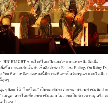
HIGHLIGHT
่มๆ
ชวนไลท์ไทยเปิดแสงไฟจากแฟลชมือถือเพิ่ม
ขึ้น ก่อนจะจัดเต็มกับเซ็ตลิสต์เพลง Endless Ending, On Rainy Da
 to You ที่ฉากหลังของเพลงนี้มีความพิเศษเป็นวัดอรุณฯ และวิวเมือ
้สุดๆ
นุ่มๆ ยังยกให้ “ไลท์ไทย” เป็นของดีประจำกทม. พร้อมคำชมติดปา
งเมนูอาหารไทยที่พวกเขาชื่นชอบ ไม่ว่าจะเป็น ข้าวขาหมู หรือ ต
นครั้งแรก!