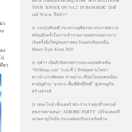
สดใส กับคอนเสิร์ตใหญ่ในไทย “BOYNEXTDOOR
TOUR ‘KNOCK ON Vol.2’ IN BANGKOK” ปักดี
เดย์ 30 ม.ค. ปีหน้า!!
ผ่ว
กรมบังคับคดี กระทรวงยุติธรรม ประกาศความ
ดง
พร้อมอีกครั้งในการเข้าร่วมงานมหกรรมทางการ
เงินครั้งยิ่งใหญ่ของภาคตะวันออกเฉียงเหนือ
Money Expo Korat 2026
่อง
โป
จุฬาฯ เปิดตัวนิทรรศการและแอปพลิเคชัน
ดียว
“OUHmap.com” ระยะที่ 2 ปักหมุดย่านไชน่า
ทาวน์–บรรทัดทอง–สามย่าน เชื่อมโยงมรดกเมือง
สามัญด้าน “อาหาร–พื้นที่ศักดิ์สิทธิ์” สู่เศรษฐกิจ
สร้างสรรค์
เดอะไนน์ เซ็นเตอร์ พระราม 9 ตอกย้ำเทรนด์
สุขภาพสายสนุก ‘AEROBIC PARTY’ เบิร์นแคลอรี
เผาผลาญไขมัน กระแสตอบรับแรงเกินต้าน