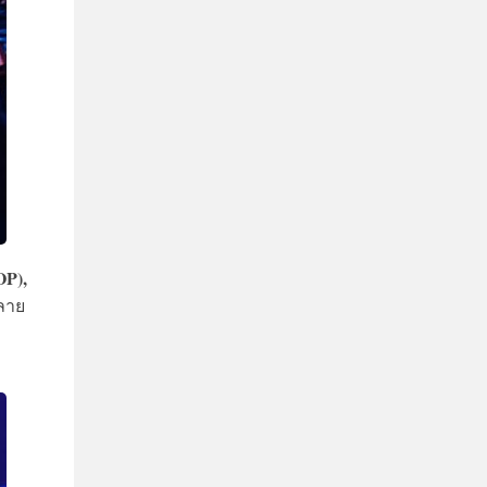
P),
ลาย