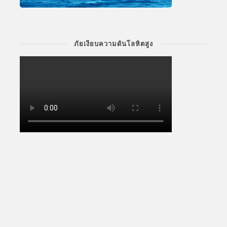
ภัยเงียบความดันโลหิตสูง