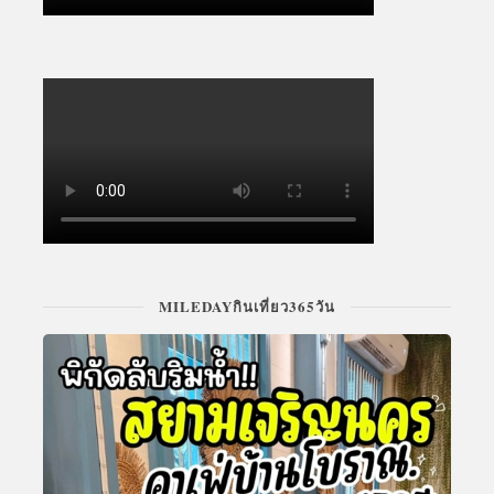
MILEDAYกินเที่ยว365วัน