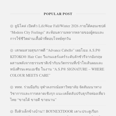
POPULAR POST
ยูนิโคล่ เปิดตัว LifeWear Fall/Winter 2026 ภายใต้คอนเซปต์
“Modern City Feelings” สะท้อนความหลากหลายของผู้คนและ
การใช้ชีวิตผ่านเสื้อผ้าที่ตอบโจทย์ทุกวัน
เสกผมสวยสุขภาพดี “Advance Cabello” เผยโฉม A.S.P®
KITOKO® Hair Care วีแกนแฮร์แคร์ระดับลักชัวรีจากอังกฤษ
ผสานพลังจากธรรมชาติเข้ากับนวัตกรรมที่เข้าใจเส้นผมและ
หนังศีรษะคนเอเชีย ในงาน “A.S.P® SIGNATURE – WHERE
COLOUR MEETS CARE”
ททท. ร่วมมือกับ จุฬาลงกรณ์มหาวิทยาลัย จัดสัมมนาทาง
วิชาการและการตลาดเชิงรุก แนะเคล็ดลับปรับธุรกิจท่องเที่ยว
ไทย “ขายได้ ขายดี ขายนาน”
ถึงคิวเด็กข้างบ้าน!! BOYNEXTDOOR เคาะประตูเรียก