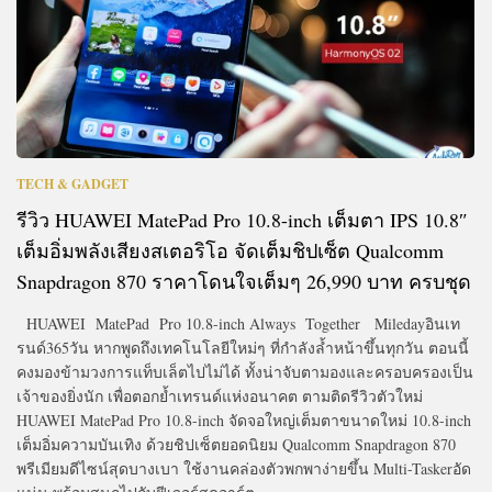
TECH & GADGET
รีวิว HUAWEI MatePad Pro 10.8-inch เต็มตา IPS 10.8″
เต็มอิ่มพลังเสียงสเตอริโอ จัดเต็มชิปเซ็ต Qualcomm
Snapdragon 870 ราคาโดนใจเต็มๆ 26,990 บาท ครบชุด
HUAWEI MatePad Pro 10.8-inch Always Together Miledayอินเท
รนด์365วัน หากพูดถึงเทคโนโลยีใหม่ๆ ที่กำลังล้ำหน้าขึ้นทุกวัน ตอนนี้
คงมองข้ามวงการแท็บเล็ตไปไม่ได้ ทั้งน่าจับตามองและครอบครองเป็น
เจ้าของยิ่งนัก เพื่อตอกย้ำเทรนด์แห่งอนาคต ตามติดรีวิวตัวใหม่
HUAWEI MatePad Pro 10.8-inch จัดจอใหญ่เต็มตาขนาดใหม่ 10.8-inch
เต็มอิ่มความบันเทิง ด้วยชิปเซ็ตยอดนิยม Qualcomm Snapdragon 870
พรีเมียมดีไซน์สุดบางเบา ใช้งานคล่องตัวพกพาง่ายขึ้น Multi-Taskerอัด