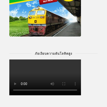
ภัยเงียบความดันโลหิตสูง