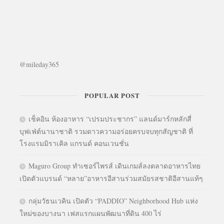
@mileday365
POPULAR POST
เช็คอิน ห้องอาหาร “เปรมประชากร” แลนด์มาร์กหลักสี่
บุฟเฟ่ต์นานาชาติ รวมดาวความอร่อยครบจบทุกสัญชาติ ที่
โรงแรมมิราเคิล แกรนด์ คอนเวนชั่น
Maguro Group ทำเซอร์ไพรส์ เดินเกมส์ลงตลาดอาหารไทย
เปิดตัวแบรนด์ “หลาย”อาหารอีสานร่วมสมัยรสชาติอีสานแท้ๆ
กลุ่มวัธนเวคิน เปิดตัว “PADDIO” Neighborhood Hub แห่ง
ใหม่ของบางนา เฟสแรกแผนพัฒนาที่ดิน 400 ไร่