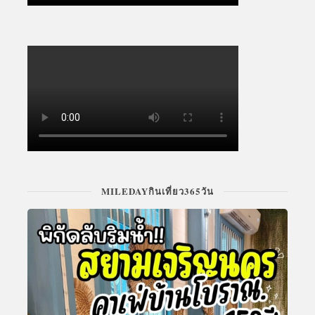
MILEDAYกินเที่ยว365วัน