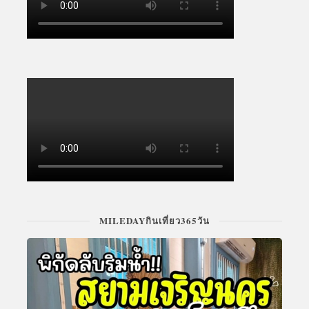
MILEDAYกินเที่ยว365วัน