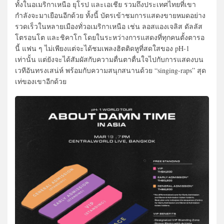
ทั้งในอเมริกาเหนือ ยุโรป และเอเชีย รวมถึงประเทศไทยที่เขา
กำลังจะมาเยือนอีกด้วย ทั้งนี้ บัตรเข้าชมการแสดงขายหมดอย่าง
รวดเร็วในหลายเมืองทั่วอเมริกาเหนือ เช่น ลอสแองเจลิส ดัลลัส
โตรอนโต และชิคาโก โดยในระหว่างการแสดงที่ทุกคนตั้งตารอ
นี้ แฟน ๆ ไม่เพียงแต่จะได้ชมเพลงฮิตติดหูที่สดใสของ pH-1
เท่านั้น แต่ยังจะได้สัมผัสกับความตื่นตาตื่นใจไปกับการแสดงบน
เวทีอันทรงเสน่ห์ พร้อมกับความสนุกสนานด้วย “singing-raps” สุด
เท่ของเขาอีกด้วย