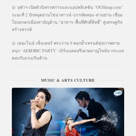
จุฬาฯ เปิดตัวนิทรรศการและแอปพลิเคชัน “OUHmap.com”
ระยะที่ 2 ปักหมุดย่านไชน่าทาวน์–บรรทัดทอง–สามย่าน เชื่อม
โยงมรดกเมืองสามัญด้าน “อาหาร–พื้นที่ศักดิ์สิทธิ์” สู่เศรษฐกิจ
สร้างสรรค์
เดอะไนน์ เซ็นเตอร์ พระราม 9 ตอกย้ำเทรนด์สุขภาพสาย
สนุก ‘AEROBIC PARTY’ เบิร์นแคลอรีเผาผลาญไขมัน กระแส
ตอบรับแรงเกินต้าน
MUSIC & ARTS CULTURE