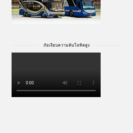
ภัยเงียบความดันโลหิตสูง