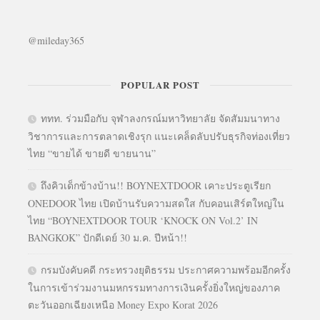
@mileday365
POPULAR POST
ททท. ร่วมมือกับ จุฬาลงกรณ์มหาวิทยาลัย จัดสัมมนาทาง
วิชาการและการตลาดเชิงรุก แนะเคล็ดลับปรับธุรกิจท่องเที่ยว
ไทย “ขายได้ ขายดี ขายนาน”
ถึงคิวเด็กข้างบ้าน!! BOYNEXTDOOR เคาะประตูเรียก
ONEDOOR ไทย เปิดบ้านรับความสดใส กับคอนเสิร์ตใหญ่ใน
ไทย “BOYNEXTDOOR TOUR ‘KNOCK ON Vol.2’ IN
BANGKOK” ปักดีเดย์ 30 ม.ค. ปีหน้า!!
กรมบังคับคดี กระทรวงยุติธรรม ประกาศความพร้อมอีกครั้ง
ในการเข้าร่วมงานมหกรรมทางการเงินครั้งยิ่งใหญ่ของภาค
ตะวันออกเฉียงเหนือ Money Expo Korat 2026