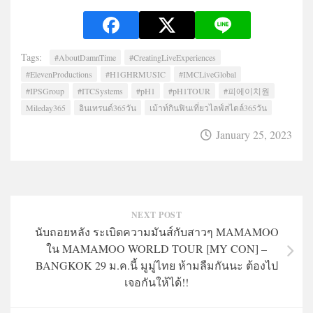
Tags:
#AboutDamnTime
#CreatingLiveExperiences
#ElevenProductions
#H1GHRMUSIC
#IMCLiveGlobal
#IPSGroup
#ITCSystems
#pH1
#pH1TOUR
#피에이치원
Mileday365
อินเทรนด์365วัน
เม้าท์กินฟินเที่ยวไลฟ์สไตล์365วัน
January 25, 2023
NEXT POST
นับถอยหลัง ระเบิดความมันส์กับสาวๆ MAMAMOO
ใน MAMAMOO WORLD TOUR [MY CON] –
BANGKOK 29 ม.ค.นี้ มูมู่ไทย ห้ามลืมกันนะ ต้องไป
เจอกันให้ได้!!