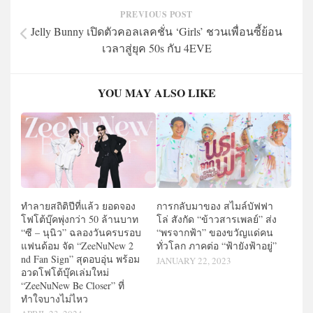
PREVIOUS POST
Jelly Bunny เปิดตัวคอลเลคชั่น ‘Girls’ ชวนเพื่อนซี้ย้อน
เวลาสู่ยุค 50s กับ 4EVE
YOU MAY ALSO LIKE
การกลับมาของ สไมล์บัฟฟา
ทำลายสถิติปีที่แล้ว ยอดจอง
โล่ สังกัด “ข้าวสารเพลย์” ส่ง
โฟโต้บุ๊คพุ่งกว่า 50 ล้านบาท
“พรจากฟ้า” ของขวัญแด่คน
“ซี – นุนิว” ฉลองวันครบรอบ
ทั่วโลก ภาคต่อ “ฟ้ายังฟ้าอยู่”
แฟนด้อม จัด “ZeeNuNew 2
nd Fan Sign” สุดอบอุ่น พร้อม
JANUARY 22, 2023
อวดโฟโต้บุ๊คเล่มใหม่
“ZeeNuNew Be Closer” ที่
ทำใจบางไม่ไหว