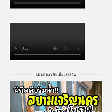
MILEDAYกินเที่ยว365วัน