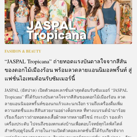
FASHION & BEAUTY
“JASPAL Tropicana” ถ่ายทอดแรงบันดาลใจจากสีสัน
ของดอกไม้เมืองร้อน พร้อมลวดลายแอนนิมอลพริ้นท์ สู่
แฟชั่นไอเทมต้อนรับซัมเมอร์นี้
JASPAL (ยัสปาล) เปิดตัวคอลเลกชั่นล่าสุดต้อนรับซัมเมอร์ “JASPAL
Tropicana” ที่ได้รับแรงบันดาลใจจากสีสันของดอกไม้เมืองร้อน ลวด
ลายแอนนิมอลพริ้นท์ของนกแก้วและนกเงือก รวมถึงเครื่องดื่มเพิ่ม
ความสดชื่นและสีสันสวยงามอย่างค็อกเทล ที่ทางแบรนด์นำมาร้อย
เรียงเรื่องราวถ่ายทอดลงเสื้อผ้าหลากหลายดีไซน์ กระเป๋า รองเท้า
เครื่องประดับ ไปจนถึงของตกแต่งบ้านเพื่อตอบโจทย์ทุกไลฟ์สไตล์
สำหรับฤดูร้อนนี้ ภายในงานเปิดตัวคอลเลกคชั่นนี้ได้รับเกียรติจาก