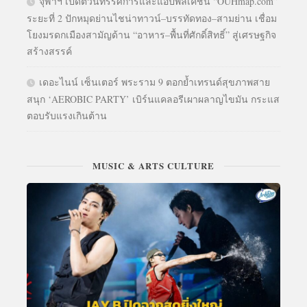
จุฬาฯ เปิดตัวนิทรรศการและแอปพลิเคชัน “OUHmap.com”
ระยะที่ 2 ปักหมุดย่านไชน่าทาวน์–บรรทัดทอง–สามย่าน เชื่อม
โยงมรดกเมืองสามัญด้าน “อาหาร–พื้นที่ศักดิ์สิทธิ์” สู่เศรษฐกิจ
สร้างสรรค์
เดอะไนน์ เซ็นเตอร์ พระราม 9 ตอกย้ำเทรนด์สุขภาพสาย
สนุก ‘AEROBIC PARTY’ เบิร์นแคลอรีเผาผลาญไขมัน กระแส
ตอบรับแรงเกินต้าน
MUSIC & ARTS CULTURE