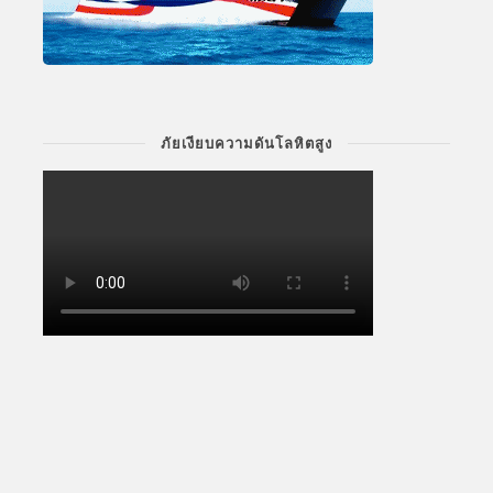
ภัยเงียบความดันโลหิตสูง