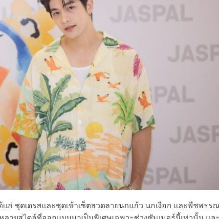
้แก่ ชุดเดรสและชุดเข้าเซ็ต
ลวด
ลายนกแก้ว นกเงือก และพืชพรร
ลายสไตล์ที่ออกแบบมาเป็นพิเศษเฉพาะช่วงซัมเมอร์นี้เท่านั้น แล