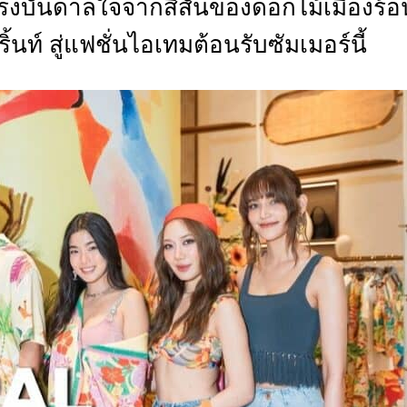
รงบันดาลใจจากสีสันของดอกไม้เมืองร้อ
CTIVITIES
ท์ สู่แฟชั่นไอเทมต้อนรับซัมเมอร์นี้
&
EVENT
DEAL