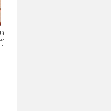
ไม้
เทล
่ง