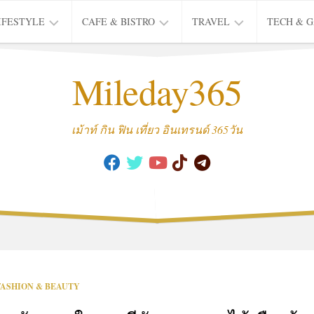
IFESTYLE
CAFE & BISTRO
TRAVEL
TECH & 
IFE
BISTRO
TIEW
Mileday365
HEALTH
THAI
CAFE
HOTEL
INTER
REVIEW
TRIP
เม้าท์ กิน ฟิน เที่ยว อินเทรนด์ 365วัน
MUSIC
&
ARTS
CULTURE
FASHION
&
BEAUTY
MOVIE
FASHION & BEAUTY
&
SERIES