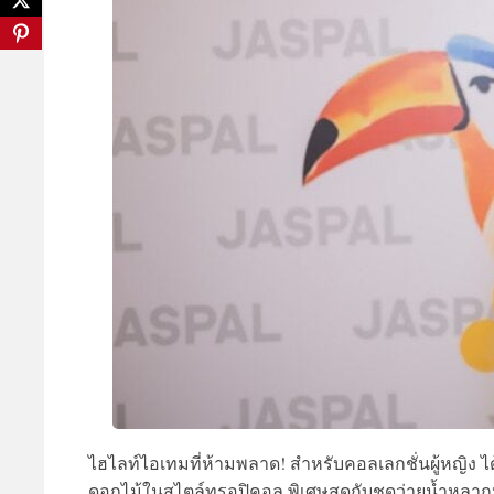
ไฮไลท์ไอเทมที่ห้ามพลาด
!
สำหรับคอลเลกชั่นผู้หญิง ได
ดอกไม้ในสไตล์ทรอปิคอล พิเศษสุดกับชุดว่ายน้ำหลากห