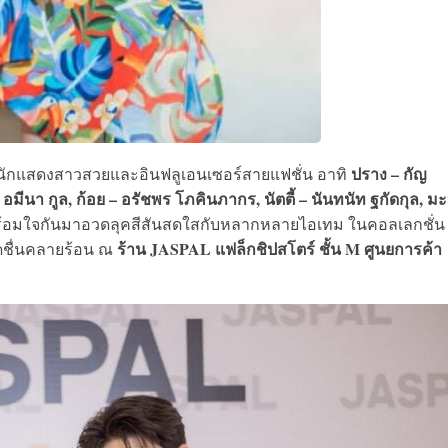
ปราง – กัญ
่านักแสดงสาวสวยและอินฟลูเอนเซอร์สายแฟชั่น อาทิ
อมีนา กูล, ก้อย – อรัชพร โภคินภากร, นัตตี้ – นันทนัท ฐกัดกุล, ม
ร้อมใจกันมาอวดลุคสีสันสดใสกับหลากหลายไอเทม ในคอลเลกชั่น
ร้าน
JASPAL แฟล็กชิปสโตร์ ชั้น M
ศูนยการค้า
ชื่นคลายร้อน ณ