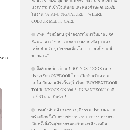
ลักชัวรีจากอังกฤษ ผสานพลังจากธรรมชาติเข้ากับ
นวัตกรรมที่เข้าใจเส้นผมและหนังศีรษะคนเอเชีย
ในงาน “A.S.P® SIGNATURE – WHERE
COLOUR MEETS CARE”
ททท. ร่วมมือกับ จุฬาลงกรณ์มหาวิทยาลัย จัด
สัมมนาทางวิชาการและการตลาดเชิงรุก แนะ
เคล็ดลับปรับธุรกิจท่องเที่ยวไทย “ขายได้ ขายดี
ขายนาน”
ะนาว
ถึงคิวเด็กข้างบ้าน!! BOYNEXTDOOR เคาะ
ประตูเรียก ONEDOOR ไทย เปิดบ้านรับความ
สดใส กับคอนเสิร์ตใหญ่ในไทย “BOYNEXTDOOR
TOUR ‘KNOCK ON Vol.2’ IN BANGKOK” ปักดี
เดย์ 30 ม.ค. ปีหน้า!!
กรมบังคับคดี กระทรวงยุติธรรม ประกาศความ
พร้อมอีกครั้งในการเข้าร่วมงานมหกรรมทางการ
เงินครั้งยิ่งใหญ่ของภาคตะวันออกเฉียงเหนือ