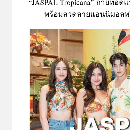
“JASPAL Tropicana” ถ่ายทอดแ
A
พร้อมลวดลายแอนนิมอลพริ้น