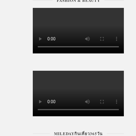
FASHION & BEAUTY
MILEDAYกินเที่ยว365วัน