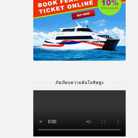
ภัยเงียบความดันโลหิตสูง