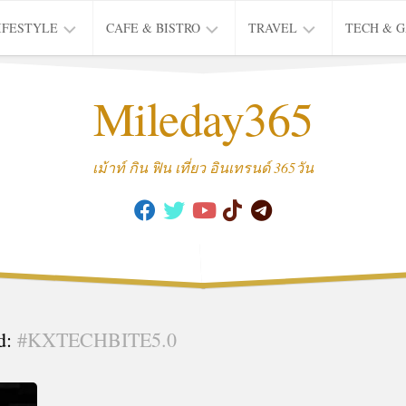
IFESTYLE
CAFE & BISTRO
TRAVEL
TECH & 
IFE
BISTRO
TIEW
Mileday365
HEALTH
THAI
CAFE
HOTEL
INTER
REVIEW
TRIP
เม้าท์ กิน ฟิน เที่ยว อินเทรนด์ 365วัน
MUSIC
&
ARTS
CULTURE
FASHION
&
BEAUTY
d:
#KXTECHBITE5.0
MOVIE
&
SERIES