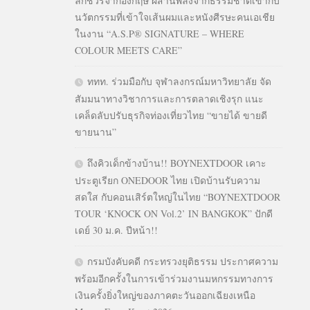
ลักชัวรีจากอังกฤษ ผสานพลังจากธรรมชาติเข้ากับ
นวัตกรรมที่เข้าใจเส้นผมและหนังศีรษะคนเอเชีย
ในงาน “A.S.P® SIGNATURE – WHERE
COLOUR MEETS CARE”
ททท. ร่วมมือกับ จุฬาลงกรณ์มหาวิทยาลัย จัด
สัมมนาทางวิชาการและการตลาดเชิงรุก แนะ
เคล็ดลับปรับธุรกิจท่องเที่ยวไทย “ขายได้ ขายดี
ขายนาน”
ถึงคิวเด็กข้างบ้าน!! BOYNEXTDOOR เคาะ
ประตูเรียก ONEDOOR ไทย เปิดบ้านรับความ
สดใส กับคอนเสิร์ตใหญ่ในไทย “BOYNEXTDOOR
TOUR ‘KNOCK ON Vol.2’ IN BANGKOK” ปักดี
เดย์ 30 ม.ค. ปีหน้า!!
กรมบังคับคดี กระทรวงยุติธรรม ประกาศความ
พร้อมอีกครั้งในการเข้าร่วมงานมหกรรมทางการ
เงินครั้งยิ่งใหญ่ของภาคตะวันออกเฉียงเหนือ