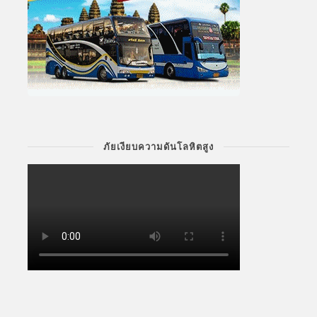
ภัยเงียบความดันโลหิตสูง