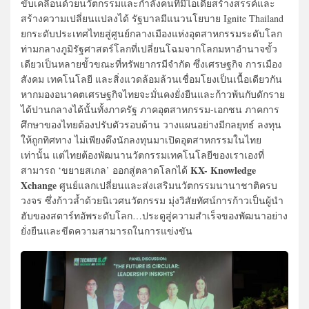
ขับเคลื่อนด้วยนวัตกรรมและกำลังคนที่มีไอเดียสร้างสรรค์และ
สร้างความเปลี่ยนแปลงได้ รัฐบาลมีแนวนโยบาย Ignite Thailand
ยกระดับประเทศไทยสู่ศูนย์กลางเมืองแห่งอุตสาหกรรมระดับโลก
ท่ามกลางภูมิรัฐศาสตร์โลกที่เปลี่ยนโฉมจากโลกมหาอำนาจขั้ว
เดียวเป็นหลายขั้วขณะที่ทรัพยากรมีจำกัด ซึ่งเศรษฐกิจ การเมือง
สังคม เทคโนโลยี และสิ่งแวดล้อมล้วนเชื่อมโยงเป็นเนื้อเดียวกัน
หากมองอนาคตเศรษฐกิจไทยจะมั่นคงยั่งยืนและก้าวพ้นกับดักราย
ได้ปานกลางได้นั้นทั้งภาครัฐ ภาคอุตสาหกรรม-เอกชน ภาคการ
ศึกษาของไทยต้องปรับตัวรอบด้าน วางแผนอย่างมีกลยุทธ์ ลงทุน
ให้ถูกทิศทาง ไม่เพียงดึงนักลงทุนมาเปิดอุตสาหกรรมในไทย
เท่านั้น แต่ไทยต้องพัฒนานวัตกรรมเทคโนโลยีของเราเองที่
KX- Knowledge
สามารถ ‘ขยายสเกล’ ออกสู่ตลาดโลกได้
Xchange
ศูนย์แลกเปลี่ยนและส่งเสริมนวัตกรรมนานาชาติครบ
วงจร ซึ่งก้าวล้ำด้วยนิเวศนวัตกรรม มุ่งวิสัยทัศน์การก้าวเป็นผู้นำ
ฮับของสตาร์ทอัพระดับโลก…ประตูสู่ความสำเร็จของพัฒนาอย่าง
ยั่งยืนและขีดความสามารถในการแข่งขัน