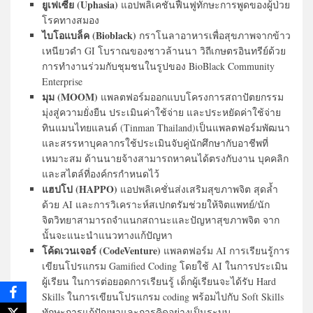
ยูเฟเซีย (Uphasia)
แอปพลิเคชั่นฟื้นฟูทักษะการพูดของผู้ป่วย
โรคทางสมอง
ไบโอแบล็ค (Bioblack)
กราโนลาอาหารเพื่อสุขภาพจากข้าว
เหนียวดำ GI โบราณของชาวล้านนา วิถีเกษตรอินทรีย์ด้วย
การทำงานร่วมกับชุมชนในรูปของ BioBlack Community
Enterprise
มุม (MOOM)
แพลตฟอร์มออกแบบโครงการสถาปัตยกรรม
มุ่งสู่ความยั่งยืน ประเมินค่าใช้จ่าย และประหยัดค่าใช้จ่าย
ทินแมนไทยแลนด์ (Tinman Thailand)เป็นแพลตฟอร์มพัฒนา
และสรรหาบุคลากรใช้ประเมินจับคู่นักศึกษากับอาชีพที่
เหมาะสม ด้านนายจ้างสามารถหาคนได้ตรงกับงาน บุคคลิก
และสไตล์ที่องค์กรกำหนดไว้
แฮปโป (HAPPO)
แอปพลิเคชั่นส่งเสริมสุขภาพจิต สุดล้ำ
ด้วย AI และการวิเคราะห์สเปกตรัมช่วยให้จิตแพทย์/นัก
จิตวิทยาสามารถจำแนกสถานะและปัญหาสุขภาพจิต จาก
นั้นจะแนะนำแนวทางแก้ปัญหา
โค้ดเวนเจอร์ (CodeVenture)
แพลตฟอร์ม AI การเรียนรู้การ
เขียนโปรแกรม Gamified Coding โดยใช้ AI ในการประเมิน
ผู้เรียน ในการต่อยอดการเรียนรู้ เด็กผู้เรียนจะได้รับ Hard
Skills ในการเขียนโปรแกรม coding พร้อมไปกับ Soft Skills
ทักษะการแก้ปัญหาและการคิดอย่างเป็นระบบ