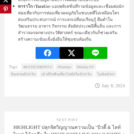
ทาราโก (TaraGo)
แอปพลิเคชั่นที่รวมข้อมูลและเชื่อมต่อนัก
ท่องเที่ยวกับการท่องเที่ยวผจญภัยในชนบทที่ไม่เหมือนใคร
ส่งเสริมประสบการณ์ การแลกเปลี่ยนเรียนุรู้ ดื่มด่ำใน
วัฒนธรรม อาหาร กิจกรรม สัมผัสประเพณีพื้นถิ่น และการ
สำรวจมรดกทางประวัติศาสตร์ ขณะเดียวกันก็ช่วยเสริม
สร้างความเข้มแข็งยั่งยืนให้ชุมชนท้องถิ่น
Tags:
#KXTECHBITE5.0
#Startups
Mileday365
อินเทรนด์365วัน
เม้าท์กินฟินเที่ยวไลฟ์สไตล์365วัน
ไมล์เดย์365
July 8, 2024
NEXT POST
HIGHLIGHT ปลุกจิตวิญญาณความเป็น “บิวตี้ & ไลท์