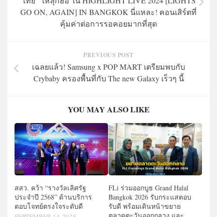
ไทย” ให้ลุกฮือ ใน HIGHLIGHT LIVE 2024 [LIGHTS
GO ON, AGAIN] IN BANGKOK นี่แหละ! คอนเสิร์ตที่
คุ้มค่าต่อการรอคอยมากที่สุด
PREVIOUS POST
เฉลยแล้ว! Samsung x POP MART เตรียมพบกับ
Crybaby ครองพื้นที่กับ The new Galaxy เร็วๆ นี้
YOU MAY ALSO LIKE
สสว. คว้า “รางวัลเลิศรัฐ
FLi ร่วมออกบูธ Grand Halal
ประจำปี 2568” ด้านบริการ
Bangkok 2026 รับกระแสตอบ
ตอบโจทย์ตรงใจระดับดี
รับดี พร้อมเดินหน้าขยาย
ตลาดตะวันออกกลาง และ
SEPTEMBER 14, 2025