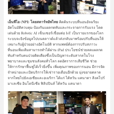
เอ็นพีไอ (NPI) โดยสตาร์ทอัพไทย
คิดค้นระบบที่นอนอัจฉริยะ
อัตโนมัติควบคุม-ป้องกันแผลกดทับและกระจายการรับแรง โดด
เด่นด้วย Robotic AI เซ็นเซอร์เชื่อมต่อ IoT เป็นรายแรกของโลก
ระบบจะยิงข้อมูลไปบนคลาวด์แล้วส่งกลับมาพร้อมปรับที่นอนให้
เหมาะกับผู้ป่วยอย่างอัตโนมัติ หากแพทย์ต้องการปรับสภาวะ
ที่นอนเพิ่มเติมสามารถทำได้ผ่าน iPad ประโยชน์ช่วยลดแผลกด
ทับสำหรับคนป่วยติดเตียงซึ่งเป็นปัญหาระดับสากลในโรง
พยาบาลและชุมชนสังคมทั่วโลก ลดอัตราการเสียชีวิต ช่วย
ให้การรักษาฟื้นฟูได้เร็วยิ่งขึ้น เพิ่มคุณภาพของการนอน มีการจัด
จำหน่ายและเปิดบริการให้เช่ารายเดือนอีกด้วย มุ่งขยายตลาด
จากไทยไปยังเอเซียและอเมริกา ได้แก่ ไต้หวัน แคนาดา สิงคโปร์
มาเลเซีย อินโดนีเซีย ฟิลิปปินส์ ไต้หวัน แคนาดา