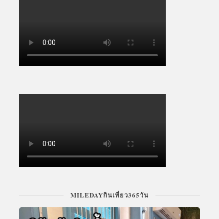
MILEDAYกินเที่ยว365วัน