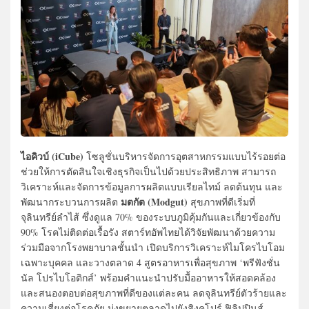
ไอคิวบ์ (iCube)
โซลูชั่นบริหารจัดการอุตสาหกรรมแบบไร้รอยต่อ
ช่วยให้การตัดสินใจเชิงธุรกิจเป็นไปด้วยประสิทธิภาพ สามารถ
วิเคราะห์และจัดการข้อมูลการผลิตแบบเรียลไทม์ ลดต้นทุน และ
มตกัต (Modgut)
พัฒนากระบวนการผลิต
สุขภาพที่ดีเริ่มที่
จุลินทรีย์ลำไส้ ซึ่งดูแล 70% ของระบบภูมิคุ้มกันและเกี่ยวข้องกับ
90% โรคไม่ติดต่อเรื้อรัง สตาร์ทอัพไทยได้วิจัยพัฒนาด้วยความ
ร่วมมือจากโรงพยาบาลชั้นนำ เปิดบริการวิเคราะห์ไมโครไบโอม
เฉพาะบุคคล และวางตลาด 4 สูตรอาหารเพื่อสุขภาพ ‘พรีฟังชั่น
นัล โปรไบโอติกส์’ พร้อมคำแนะนำปรับมื้ออาหารให้สอดคล้อง
และสนองตอบต่อสุขภาพที่ดีของแต่ละคน ลดจุลินทรีย์ตัวร้ายและ
ความเสี่ยงต่อโรคภัย มุ่งขยายตลาดไปยังสิงคโปร์ ฟิลิปปินส์