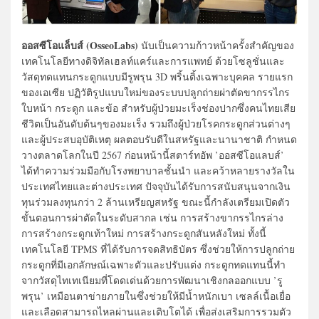
ออสซีโอแล็บส์ (OsseoLabs)
นับเป็นความก้าวหน้าครั้งสำคัญของ
เทคโนโลยีทางดิจิทัลเฮลท์แคร์และการแพทย์ ด้วยโซลูชั่นและ
วัสดุทดแทนกระดูกแบบมีรูพรุน 3D พริ้นติ้งเฉพาะบุคคล รายแรก
ของเอเซีย ปฏิวัติรูปแบบใหม่ของระบบปลูกถ่ายผ่าตัดขากรรไกร
ใบหน้า กระดูก และข้อ สำหรับผู้ป่วยมะเร็งช่องปากซึ่งคนไทยเสีย
ชีวิตเป็นอันดับต้นๆของมะเร็ง รวมถึงผู้ป่วยโรคกระดูกส่วนต่างๆ
และผู้ประสบอุบัติเหตุ ผลตอบรับดีในสหรัฐและนานาชาติ กำหนด
วางตลาดโลกในปี 2567 ก่อนหน้านี้สตาร์ทอัพ ’ออสซีโอแลบส์’
ได้ทำความร่วมมือกับโรงพยาบาลชั้นนำ และคว้าหลายรางวัลใน
ประเทศไทยและต่างประเทศ ปัจจุบันได้รับการสนับสนุนจากเงิน
ทุนร่วมลงทุนกว่า 2 ล้านเหรียญสหรัฐ ขณะนี้กำลังเตรียมเปิดตัว
ขั้นตอนการผ่าตัดในระดับสากล เช่น การสร้างขากรรไกรล่าง
การสร้างกระดูกเท้าใหม่ การสร้างกระดูกสันหลังใหม่ ทั้งนี้
เทคโนโลยี TPMS ที่ได้รับการจดสิทธิบัตร ซึ่งช่วยให้การปลูกถ่าย
กระดูกที่มีเอกลักษณ์เฉพาะตัวและปรับแต่ง กระดูกทดแทนนี้ทำ
จากวัสดุไทเทเนียมที่โดดเด่นด้วยการพัฒนาเชิงกลออกแบบ ’รู
พรุน’ เหมือนตาข่ายภายในซึ่งช่วยให้มีน้ำหนักเบา เซลล์เนื้อเยื่อ
และเลือดสามารถไหลผ่านและเติบโตได้ เพื่อส่งเสริมการรวมตัว