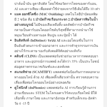
ปาล์มน้ำมัน ยูคาลิปตัส โดยใช้หอวัดการไหลของคาร์บอน,
AI และดาวเทียม เพื่อลดค่าใช้จ่ายลงจากวิธีเดิมได้ถึง 10 เท่า
แมค ออกซิไดซิ่ง (MAC Oxidizing)
เทคโนโลยีบำบัดมลพิษ
1.บำบัดก๊าซเรือนกระจก 2.บำบัดสารพิษในน้ำ
มี 2 ชนิด คือ
อย่างสมบูรณ์
ไม่มีของเสียเหลือทิ้ง ผลลัพธ์การบำบัดก๊าซ
กลายเป็นคาร์บอนไดออกไซด์บริสุทธิ์ที่สามารถนำมาใช้
หมุนเวียนทำเมทานอล หินปูน และปุ๋ยน้ำ ได้
อินดิสทิงท์ (InDistinct) ระบบ AI
และออโตเมชั่นในการ
ยืนยันตัวตนการเข้าออกอาคาร และการทำธุรกรรมการเงิน
อย่างไร้กระดาษ รองรับสังคมดิจิทัลอย่างแท้จริง
คลินซ์ (CLINS)
เป็นแพลตฟอร์มช่วยร่นเวลาการทดสอบยา
อาหาร และอุปกรณ์การแพทย์ ลงได้กว่า 35% เป็นประโยชน์
ต่ออุตสาหกรรมเวชภัณฑ์และเฮลท์เทค
สแกมทิฟาย (SCAMTIFY)
แพลตฟอร์มป้องกันการหลอกลวง
ทางออนไลน์ ด้วย AI เพียงคลิ๊กเดียวเท่านั้น ตรวจสอบความ
เสี่ยงเพื่อท่องโลกออนไลน์อย่างปลอดภัย
ดูโฟนิกส์ (duPhonics)
แพลตฟอร์ม AI การเรียนรู้ด้านการ
อ่านเขียนและ STEM ในโลกเมตาเวิร์สแบบเรียลไทม์ มีให้
เลือกทั้ง ภาษาไทย และภาษาอังกฤษ สำหรับเด็กเจน-อัลฟ่า
วัย 4 -15 ปี