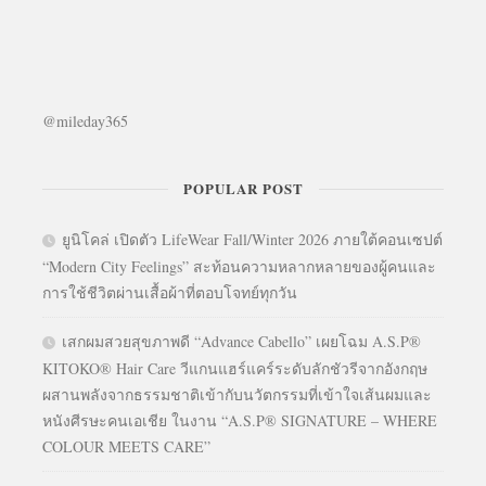
@mileday365
POPULAR POST
ยูนิโคล่ เปิดตัว LifeWear Fall/Winter 2026 ภายใต้คอนเซปต์
“Modern City Feelings” สะท้อนความหลากหลายของผู้คนและ
การใช้ชีวิตผ่านเสื้อผ้าที่ตอบโจทย์ทุกวัน
เสกผมสวยสุขภาพดี “Advance Cabello” เผยโฉม A.S.P®
KITOKO® Hair Care วีแกนแฮร์แคร์ระดับลักชัวรีจากอังกฤษ
ผสานพลังจากธรรมชาติเข้ากับนวัตกรรมที่เข้าใจเส้นผมและ
หนังศีรษะคนเอเชีย ในงาน “A.S.P® SIGNATURE – WHERE
COLOUR MEETS CARE”