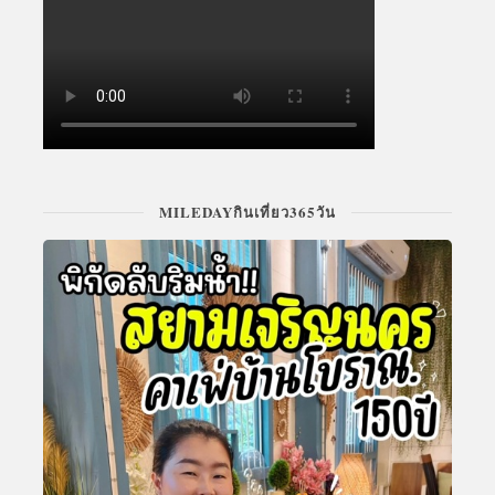
MILEDAYกินเที่ยว365วัน