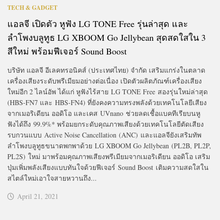
TECH & GADGET
แอลจี เปิดตัว หูฟัง LG TONE Free รุ่นล่าสุด และ
ลำโพงบลูทูธ LG XBOOM Go Jellybean สุดสดใสใน 3
สีใหม่ พร้อมฟีเจอร์ Sound Boost
บริษัท แอลจี อีเลคทรอนิคส์ (ประเทศไทย) จำกัด เสริมแกร่งในตลาด
เครื่องเสียงระดับพรีเมียมอย่างต่อเนื่อง เปิดตัวผลิตภัณฑ์เครื่องเสียง
ใหม่อีก 2 ไลน์อัพ ได้แก่ หูฟังไร้สาย LG TONE Free สองรุ่นใหม่ล่าสุด
(HBS-FN7 และ HBS-FN4) ที่ยังคงความทรงพลังด้วยเทคโนโลยีเสียง
จากเมอริเดียน ออดิโอ และเคส UVnano ช่วยลดเชื้อแบคทีเรียบนหู
ฟังได้ถึง 99.9%* พร้อมยกระดับคุณภาพเสียงด้วยเทคโนโลยีตัดเสียง
รบกวนแบบ Active Noise Cancellation (ANC) และแอลจียังเสริมทัพ
ลำโพงบลูทูธขนาดพกพาด้วย LG XBOOM Go Jellybean (PL2B, PL2P,
PL2S) ใหม่ มาพร้อมคุณภาพเสียงพรีเมียมจากเมอริเดียน ออดิโอ เสริม
ปุ่มเพิ่มพลังเสียงแบบทันใจด้วยฟีเจอร์ Sound Boost เติมความสดใสใน
สไตล์ใหม่เอาใจสายหวานถึง...
April 21, 2021