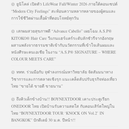
ยูนิโคล่ เปิดตัว LifeWear Fall/Winter 2026 ภายใต้คอนเซปต์
“Modern City Feelings” สะท้อนความหลากหลายของผู้คนและ
การใช้ชีวิตผ่านเสื้อผ้าที่ตอบโจทย์ทุกวัน
เสกผมสวยสุขภาพดี “Advance Cabello” เผยโฉม A.S.P®
KITOKO® Hair Care วีแกนแฮร์แคร์ระดับลักชัวรีจากอังกฤษ
ผสานพลังจากธรรมชาติเข้ากับนวัตกรรมที่เข้าใจเส้นผมและ
หนังศีรษะคนเอเชีย ในงาน “A.S.P® SIGNATURE – WHERE
COLOUR MEETS CARE”
ททท. ร่วมมือกับ จุฬาลงกรณ์มหาวิทยาลัย จัดสัมมนาทาง
วิชาการและการตลาดเชิงรุก แนะเคล็ดลับปรับธุรกิจท่องเที่ยว
ไทย “ขายได้ ขายดี ขายนาน”
ถึงคิวเด็กข้างบ้าน!! BOYNEXTDOOR เคาะประตูเรียก
ONEDOOR ไทย เปิดบ้านรับความสดใส กับคอนเสิร์ตใหญ่ใน
ไทย “BOYNEXTDOOR TOUR ‘KNOCK ON Vol.2’ IN
BANGKOK” ปักดีเดย์ 30 ม.ค. ปีหน้า!!