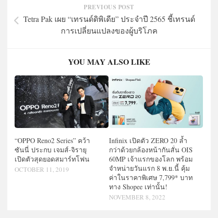
PREVIOUS POST
Tetra Pak เผย “เทรนด์ดิพิเดีย” ประจำปี 2565 ชี้เทรนด์
การเปลี่ยนแปลงของผู้บริโภค
YOU MAY ALSO LIKE
Infinix เปิดตัว ZERO 20 ล้ำ
“OPPO Reno2 Series” คว้า
กว่าด้วยกล้องหน้ากันสั่น OIS
ซันนี่ ประกบ เจมส์-จิรายุ
60MP เจ้าแรกของโลก พร้อม
เปิดตัวสุดยอดสมาร์ทโฟน
จำหน่ายวันแรก 8 พ.ย.นี้ คุ้ม
OCTOBER 11, 2019
ค่าในราคาพิเศษ 7,799* บาท
ทาง Shopee เท่านั้น!
NOVEMBER 8, 2022