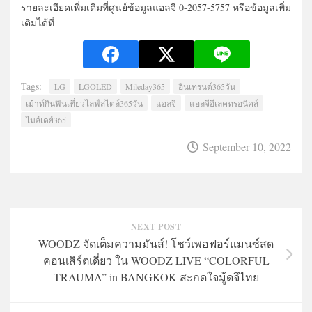
รายละเอียดเพิ่มเติมที่ศูนย์ข้อมูลแอลจี 0-2057-5757 หรือข้อมูลเพิ่ม
เติมได้ที่
Tags:
LG
LGOLED
Mileday365
อินเทรนด์365วัน
เม้าท์กินฟินเที่ยวไลฟ์สไตล์365วัน
แอลจี
แอลจีอีเลคทรอนิคส์
ไมล์เดย์365
September 10, 2022
NEXT POST
WOODZ จัดเต็มความมันส์! โชว์เพอฟอร์แมนซ์สด
คอนเสิร์ตเดี่ยว ใน WOODZ LIVE “COLORFUL
TRAUMA” in BANGKOK สะกดใจมู้ดจึไทย