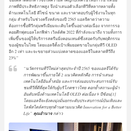
ภาพที่มีประสิทธิภาพสูง จึงนำเสนอตัวเลือกทีวีที่หลากหลายทั้ง
ด้านเทคโนโลยี ดีไซน์ ขนาด และราคาตอบรับผู้ใช้งานในทุก
กลุ่ม สำหรับในช่วงครึ่งหลังของปี 2565 แอลจีคาดว่าความ
ต้องการซื้อทีวีกลุ่มพรีเมียมจะเติบโตขึ้นอย่างต่อเนื่อง จากการรอ
คอยศึกฟุตบอลโลกฟีฟ่า เวิลด์คัพ 2022 ที่กำลังจะมาถึง รวมทั้งการ
เพิ่มขึ้นของผู้ให้บริการสตรีมมิ่งคอนเทนต์ซึ่งสอดรับกับพฤติกรรม
ของผู้ชมในไทย โดยแอลจีตั้งเป้าเพิ่มยอดขายในกลุ่มทีวี OLED
อีก 2 เท่า และจะขยายส่วนแบ่งตลาดของแอลจีในตลาดทีวีถึง
23%”
“นวัตกรรมทีวีใหม่ล่าสุดประจำปี 2565 ของแอลจีได้รับ
การพัฒนาขึ้นภายใต้ 2 แนวคิดหลักคือ การนำเสนอ
เทคโนโลยีอันล้ำสมัย และการส่งมอบประสบการณ์รับ
ชมทีวีที่ดีที่สุดให้กับผู้บริโภคชาวไทย ตอกย้ำสถานะผู้นำ
อันดับหนึ่งด้านเทคโนโลยี OLED ต่อเนื่อง 9 ปีซ้อน[1]
โดยแอลจีจะยังคงมุ่งมั่นยกระดับประสบการณ์บันเทิงและ
ไลฟ์สไตล์ครบทุกด้านตามแนวคิด Innovation for a Better
Life”
คุณอำนาจ
กล่าว