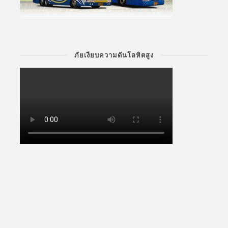
ภัยเงียบความดันโลหิตสูง