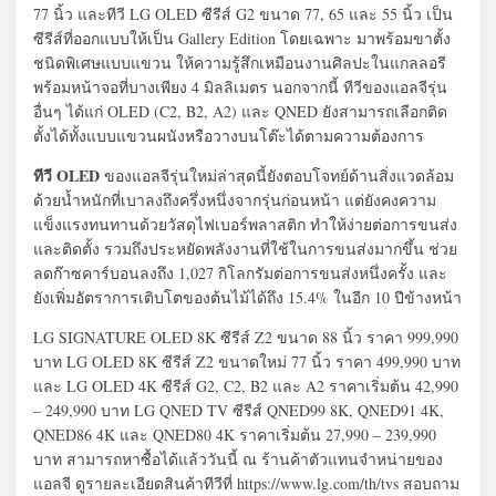
77 นิ้ว และทีวี LG OLED ซีรีส์ G2 ขนาด 77, 65 และ 55 นิ้ว เป็น
ซีรีส์ที่ออกแบบให้เป็น Gallery Edition โดยเฉพาะ มาพร้อมขาตั้ง
ชนิดพิเศษแบบแขวน ให้ความรู้สึกเหมือนงานศิลปะในแกลลอรี
พร้อมหน้าจอที่บางเพียง 4 มิลลิเมตร นอกจากนี้ ทีวีของแอลจีรุ่น
อื่นๆ ได้แก่ OLED (C2, B2, A2) และ QNED ยังสามารถเลือกติด
ตั้งได้ทั้งแบบแขวนผนังหรือวางบนโต๊ะได้ตามความต้องการ
ทีวี OLED
ของแอลจีรุ่นใหม่ล่าสุดนี้ยังตอบโจทย์ด้านสิ่งแวดล้อม
ด้วยน้ำหนักที่เบาลงถึงครึ่งหนึ่งจากรุ่นก่อนหน้า แต่ยังคงความ
แข็งแรงทนทานด้วยวัสดุไฟเบอร์พลาสติก ทำให้ง่ายต่อการขนส่ง
และติดตั้ง รวมถึงประหยัดพลังงานที่ใช้ในการขนส่งมากขึ้น ช่วย
ลดก๊าซคาร์บอนลงถึง 1,027 กิโลกรัมต่อการขนส่งหนึ่งครั้ง และ
ยังเพิ่มอัตราการเติบโตของต้นไม้ได้ถึง 15.4% ในอีก 10 ปีข้างหน้า
LG SIGNATURE OLED 8K ซีรีส์ Z2 ขนาด 88 นิ้ว ราคา 999,990
บาท LG OLED 8K ซีรีส์ Z2 ขนาดใหม่ 77 นิ้ว ราคา 499,990 บาท
และ LG OLED 4K ซีรีส์ G2, C2, B2 และ A2 ราคาเริ่มต้น 42,990
– 249,990 บาท LG QNED TV ซีรีส์ QNED99 8K, QNED91 4K,
QNED86 4K และ QNED80 4K ราคาเริ่มต้น 27,990 – 239,990
บาท สามารถหาซื้อได้แล้ววันนี้ ณ ร้านค้าตัวแทนจำหน่ายของ
แอลจี ดูรายละเอียดสินค้าทีวีที่ https://www.lg.com/th/tvs สอบถาม