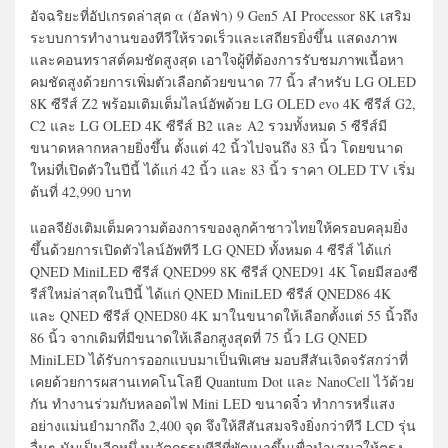
อัจฉริยะที่อัปเกรดล่าสุด α (อัลฟ่า) 9 Gen5 AI Processor 8K เสริม
ระบบการทำงานของทีวีให้รวดเร็วและเสถียรยิ่งขึ้น แสดงภาพ
และคอนทราสต์คมชัดสูงสุด เอาใจผู้ที่ต้องการรับชมภาพเนื้อหา
คมชัดสูงด้วยการเพิ่มตัวเลือกด้วยขนาด 77 นิ้ว สำหรับ LG OLED
8K ซีรีส์ Z2 พร้อมเติมเต็มไลน์อัพด้วย LG OLED evo 4K ซีรีส์ G2,
C2 และ LG OLED 4K ซีรีส์ B2 และ A2 รวมทั้งหมด 5 ซีรีส์มี
ขนาดหลากหลายยิ่งขึ้น ตั้งแต่ 42 นิ้วไปจนถึง 83 นิ้ว โดยขนาด
ใหม่ที่เปิดตัวในปีนี้ ได้แก่ 42 นิ้ว และ 83 นิ้ว ราคา OLED TV เริ่ม
ต้นที่ 42,990 บาท
แอลจียังเติมเต็มความต้องการของลูกค้าชาวไทยให้ครอบคลุมยิ่ง
ขึ้นด้วยการเปิดตัวไลน์อัพทีวี LG QNED ทั้งหมด 4 ซีรีส์ ได้แก่
QNED MiniLED ซีรีส์ QNED99 8K ซีรีส์ QNED91 4K โดยมีสองซี
รีส์ใหม่ล่าสุดในปีนี้ ได้แก่ QNED MiniLED ซีรีส์ QNED86 4K
และ QNED ซีรีส์ QNED80 4K มาในขนาดให้เลือกตั้งแต่ 55 นิ้วถึง
86 นิ้ว จากเดิมที่มีขนาดให้เลือกสูงสุดที่ 75 นิ้ว LG QNED
MiniLED ได้รับการออกแบบมาเป็นพิเศษ มอบสีสันเจิดจรัสกว่าที่
เคยด้วยการผสานเทคโนโลยี Quantum Dot และ NanoCell ไว้ด้วย
กัน ทำงานร่วมกับหลอดไฟ Mini LED ขนาดจิ๋ว ทำการหรี่แสง
อย่างแม่นยำมากถึง 2,400 จุด จึงให้สีสันสมจริงยิ่งกว่าทีวี LCD รุ่น
อื่นๆ นับเป็นอีกหนึ่งนวัตกรรมทีวีที่พัฒนาขึ้นเพื่อนำเสนอให้ตรง