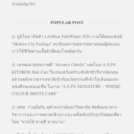
@mileday365
POPULAR POST
ยูนิโคล่ เปิดตัว LifeWear Fall/Winter 2026 ภายใต้คอนเซปต์
“Modern City Feelings” สะท้อนความหลากหลายของผู้คนและ
การใช้ชีวิตผ่านเสื้อผ้าที่ตอบโจทย์ทุกวัน
เสกผมสวยสุขภาพดี “Advance Cabello” เผยโฉม A.S.P®
KITOKO® Hair Care วีแกนแฮร์แคร์ระดับลักชัวรีจากอังกฤษ
ผสานพลังจากธรรมชาติเข้ากับนวัตกรรมที่เข้าใจเส้นผมและ
หนังศีรษะคนเอเชีย ในงาน “A.S.P® SIGNATURE – WHERE
COLOUR MEETS CARE”
ททท. ร่วมมือกับ จุฬาลงกรณ์มหาวิทยาลัย จัดสัมมนาทาง
วิชาการและการตลาดเชิงรุก แนะเคล็ดลับปรับธุรกิจท่องเที่ยว
ไทย “ขายได้ ขายดี ขายนาน”