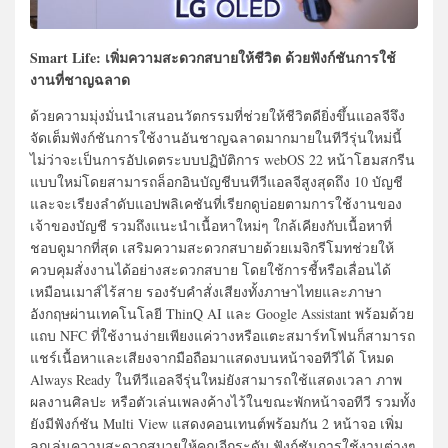
Smart Life: เพิ่มความสะดวกสบายให้ชีวิต ด้วยฟังก์ชันการใช้
งานที่ชาญฉลาด
ด้วยความมุ่งมั่นนำเสนอนวัตกรรมที่ช่วยให้ชีวิตดียิ่งขึ้นแอลจีจึง
จัดเต็มฟังก์ชันการใช้งานอันชาญฉลาดมากมายในทีวีรุ่นใหม่นี้
ไม่ว่าจะเป็นการอัปเดตระบบปฏิบัติการ webOS 22 หน้าโฮมสกรีน
แบบใหม่โดยสามารถล็อกอินบัญชีบนทีวีแอลจีสูงสุดถึง 10 บัญชี
และจะเรียงลำดับแอปพลิเคชันที่เรียกดูบ่อยตามการใช้งานของ
เจ้าของบัญชี รวมถึงแนะนำเนื้อหาใหม่ๆ ใกล้เคียงกับเนื้อหาที่
ชอบดูมากที่สุด เสริมความสะดวกสบายด้วยเมจิกรีโมทช่วยให้
ควบคุมสั่งงานได้อย่างสะดวกสบาย โดยใช้การชี้หรือเลื่อนได้
เหมือนเมาส์ไร้สาย รองรับคำสั่งเสียงทั้งภาษาไทยและภาษา
อังกฤษผ่านเทคโนโลยี ThinQ AI และ Google Assistant พร้อมด้วย
แถบ NFC ที่ใช้งานง่ายเพียงแค่วางหรือแตะสมาร์ทโฟนก็สามารถ
แชร์เนื้อหาและเสียงจากมือถือมาแสดงบนหน้าจอทีวีได้ โหมด
Always Ready ในทีวีแอลจีรุ่นใหม่ยังสามารถใช้แสดงเวลา ภาพ
ผลงานศิลปะ หรือตัวเล่นเพลงค้างไว้ในขณะพักหน้าจอทีวี รวมทั้ง
ยังมีฟังก์ชัน Multi View แสดงคอนเทนต์พร้อมกัน 2 หน้าจอ เพิ่ม
ลูกเล่นความสะดวกสบายให้คุณอีกระดับ ฟังก์ชันการใช้งานต่างๆ