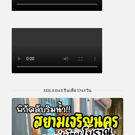
MILEDAYกินเที่ยว365วัน