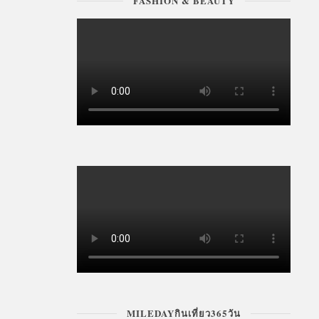
FASHION & BEAUTY
MILEDAYกินเที่ยว365วัน