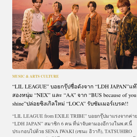
A
MUSIC & ARTS CULTURE
“LIL LEAGUE” บอยกรุ๊ปชื่อดังจาก “LDH JAPAN”แท๊
สองหนุ่ม “NEX” และ “AA” จาก “BUS because of you 
shine”ปล่อยซิงเกิลใหม่ “LOCA” รับซัมเมอร์เบรค!!
“LIL LEAGUE from EXILE TRIBE” บอยกรุ๊ปมาแรงจากค่า
“LDH JAPAN” สมาชิก 6 คน ที่น่าจับตามองอีกวงในพ.ศ.นี้
ประกอบไปด้วย SENA IWAKI (เซนะ อิวากิ), TATSUHIRO