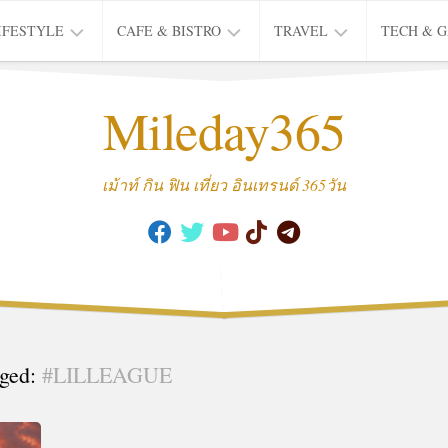
IFESTYLE
CAFE & BISTRO
TRAVEL
TECH & 
IFE
BISTRO
TIEW
Mileday365
HEALTH
THAI
CAFE
HOTEL
INTER
REVIEW
TRIP
เม้าท์ กิน ฟิน เที่ยว อินเทรนด์ 365วัน
MUSIC
&
ARTS
CULTURE
FASHION
&
BEAUTY
ged:
#LILLEAGUE
MOVIE
&
SERIES