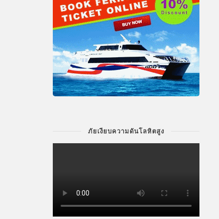
ภัยเงียบความดันโลหิตสูง