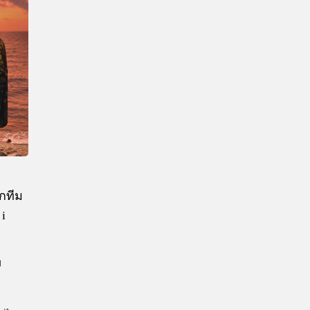
CTIVITIES
&
EVENT
DEAL
กทีม
i
ย