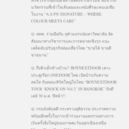
ลักชัวรีจากอังกฤษ ผสานพลังจากธรรมชาติเข้ากับ
นวัตกรรมที่เข้าใจเส้นผมและหนังศีรษะคนเอเชีย
ในงาน “A.S.P® SIGNATURE – WHERE
COLOUR MEETS CARE”
ททท. ร่วมมือกับ จุฬาลงกรณ์มหาวิทยาลัย จัด
สัมมนาทางวิชาการและการตลาดเชิงรุก แนะ
เคล็ดลับปรับธุรกิจท่องเที่ยวไทย “ขายได้ ขายดี
ขายนาน”
ถึงคิวเด็กข้างบ้าน!! BOYNEXTDOOR เคาะ
ประตูเรียก ONEDOOR ไทย เปิดบ้านรับความ
สดใส กับคอนเสิร์ตใหญ่ในไทย “BOYNEXTDOOR
TOUR ‘KNOCK ON Vol.2’ IN BANGKOK” ปักดี
เดย์ 30 ม.ค. ปีหน้า!!
กรมบังคับคดี กระทรวงยุติธรรม ประกาศความ
พร้อมอีกครั้งในการเข้าร่วมงานมหกรรมทางการ
เงินครั้งยิ่งใหญ่ของภาคตะวันออกเฉียงเหนือ