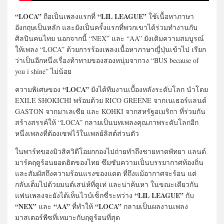
“LOCA”
“LIL LEAGUE”
ถือเป็นเพลงแรกที่
ใช้เนื้อหาภาษา
อังกฤษเป็นหลัก และยังเป็นครั้งแรกที่พวกเขาได้ร่วมทำงานกับ
ศิลปินคนไทย นอกจากนี้ “NEX” และ “AA” ยังเติมความสมบูรณ์
ให้เพลง “LOCA” ด้วยการร้องเพลงเนื้อหาภาษาญี่ปุ่นเข้าไป เรียก
ว่าเป็นอีกหนึ่งเรื่องท้าทายของสองหนุ่มจากวง “BUS because of
you i shine” ไม่น้อย
“LOCA”
ความพิเศษของ
ยังได้ทีมงานเบื้องหลังระดับโลก นำโดย
EXILE SHOKICHI พร้อมด้วย RICO GREENE จากเนเธอร์แลนด์
GASTON จากมาเลเซีย และ KOHKI จากสหรัฐอเมริกา ที่ร่วมกัน
สร้างสรรค์ให้ “LOCA” กลายเป็นบทเพลงคุณภาพระดับโลกอีก
หนึ่งเพลงที่ต้องเซฟไว้ในเพลย์ลิสต์ส่วนตัว
ในพาร์ทของมิวสิควิดีโอยกกองไปถ่ายทำถึงชายหาดพัทยา แลนด์
มาร์คฤดูร้อนยอดฮิตของไทย ซึมซับความเป็นบรรยากาศท้องถิ่น
และสัมผัสถึงความร้อนแรงของแดด ที่ถึงแม้อากาศจะร้อน แต่
กลับเต็มไปด้วยมนต์เสน่ห์ที่ดูเท่ และน่าค้นหา ในขณะเดียวกัน
“LIL LEAGUE”
แฟนเพลงจะยังได้เห็นไวบ์เซ็กซี่ระหว่าง
กับ
“NEX”
“AA”
“LOCA”
และ
ที่ทำให้
กลายเป็นผลงานเพลง
มาสเตอร์พีซที่เหมาะกับฤดูร้อนที่สุด