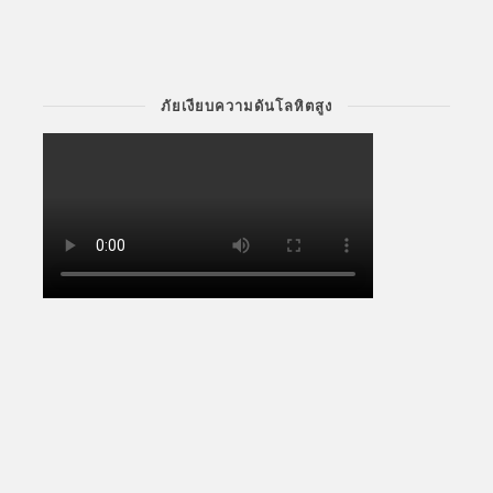
ภัยเงียบความดันโลหิตสูง