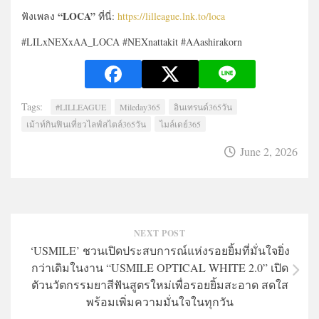
“LOCA”
ฟังเพลง
ที่นี่:
https://lilleague.lnk.to/loca
#LILxNEXxAA_LOCA #NEXnattakit #AAashirakorn
Tags:
#LILLEAGUE
Mileday365
อินเทรนด์365วัน
เม้าท์กินฟินเที่ยวไลฟ์สไตล์365วัน
ไมล์เดย์365
June 2, 2026
NEXT POST
‘USMILE’ ชวนเปิดประสบการณ์แห่งรอยยิ้มที่มั่นใจยิ่ง
กว่าเดิมในงาน “USMILE OPTICAL WHITE 2.0” เปิด
ตัวนวัตกรรมยาสีฟันสูตรใหม่เพื่อรอยยิ้มสะอาด สดใส
พร้อมเพิ่มความมั่นใจในทุกวัน