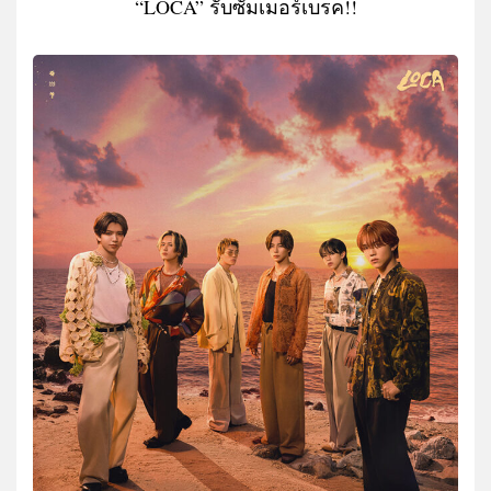
“LOCA” รับซัมเมอร์เบรค!!