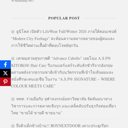
@mileday365
POPULAR POST
ยูนิโคล่ เปิดตัว LifeWear Fall/Winter 2026 ภายใต้คอนเซปต์
“Modern City Feelings” สะท้อนความหลากหลายของผู้คนและ
การใช้ชีวิตผ่านเสื้อผ้าที่ตอบโจทย์ทุกวัน
เสกผมสวยสุขภาพดี “Advance Cabello” เผยโฉม A.S.P®
KITOKO® Hair Care วีแกนแฮร์แคร์ระดับลักชัวรีจากอังกฤษ
ผสานพลังจากธรรมชาติเข้ากับนวัตกรรมที่เข้าใจเส้นผมและ
หนังศีรษะคนเอเชีย ในงาน “A.S.P® SIGNATURE – WHERE
COLOUR MEETS CARE”
ททท. ร่วมมือกับ จุฬาลงกรณ์มหาวิทยาลัย จัดสัมมนาทาง
วิชาการและการตลาดเชิงรุก แนะเคล็ดลับปรับธุรกิจท่องเที่ยว
ไทย “ขายได้ ขายดี ขายนาน”
ถึงคิวเด็กข้างบ้าน!! BOYNEXTDOOR เคาะประตูเรียก