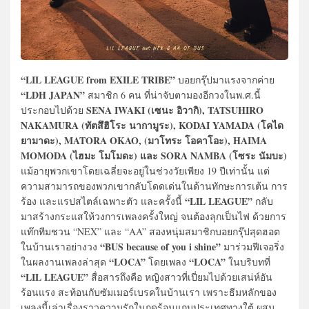
“LIL LEAGUE from EXILE TRIBE”
บอยกรุ๊ปมาแรงจากค่าย
“LDH JAPAN”
สมาชิก 6 คน ที่น่าจับตามองอีกวงในพ.ศ.นี้
SENA IWAKI (เซนะ อิวากิ), TATSUHIRO
ประกอบไปด้วย
NAKAMURA (ทัตสึฮิโระ นากามูระ), KODAI YAMADA (โคได
ยามาดะ), MATORA OKAO, (มาโทระ โอคาโอะ), HAIMA
MOMODA (ไฮมะ โมโมดะ) และ SORA NAMBA (โซระ นัมบะ)
แม้อายุพวกเขาโดยเฉลี่ยจะอยู่ในช่วงวัยเพียง 19 ปีเท่านั้น แต่
ความสามารถของพวกเขากลับโดดเด่นในด้านทักษะการเต้น การ
“LIL LEAGUE”
ร้อง และแรปสไตล์เฉพาะตัว และครั้งนี้
กลับ
มาสร้างกระแสให้วงการเพลงครั้งใหญ่ จนต้องลุกเป็นไฟ ด้วยการ
แท๊กทีมชวน “NEX” และ “AA” สองหนุ่มสมาชิกบอยกรุ๊ปสุดฮอต
“BUS because of you i shine”
ในบ้านเราอย่างวง
มาร่วมฟีเจอริ่ง
“LOCA”
“LOCA”
ในผลงานเพลงล่าสุด
โดยเพลง
ในบริบทที่
“LIL LEAGUE”
สื่อสารถึงคือ หญิงสาวที่เปี่ยมไปด้วยเสน่ห์อัน
ร้อนแรง สะท้อนกับซัมเมอร์เบรคในบ้านเรา เพราะธีมหลักของ
เพลงนี้เล่าเรื่องราวความรักในฤดูร้อนแถบประเทศทางใต้ ผสม