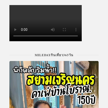
MILEDAYกินเที่ยว365วัน