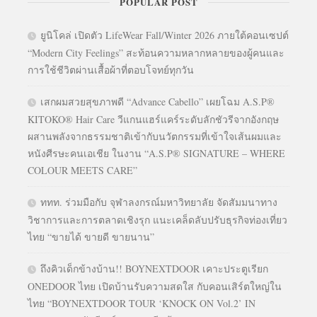
POPULAR POST
ยูนิโคล่ เปิดตัว LifeWear Fall/Winter 2026 ภายใต้คอนเซปต์
“Modern City Feelings” สะท้อนความหลากหลายของผู้คนและ
การใช้ชีวิตผ่านเสื้อผ้าที่ตอบโจทย์ทุกวัน
เสกผมสวยสุขภาพดี “Advance Cabello” เผยโฉม A.S.P®
KITOKO® Hair Care วีแกนแฮร์แคร์ระดับลักชัวรีจากอังกฤษ
ผสานพลังจากธรรมชาติเข้ากับนวัตกรรมที่เข้าใจเส้นผมและ
หนังศีรษะคนเอเชีย ในงาน “A.S.P® SIGNATURE – WHERE
COLOUR MEETS CARE”
ททท. ร่วมมือกับ จุฬาลงกรณ์มหาวิทยาลัย จัดสัมมนาทาง
วิชาการและการตลาดเชิงรุก แนะเคล็ดลับปรับธุรกิจท่องเที่ยว
ไทย “ขายได้ ขายดี ขายนาน”
ถึงคิวเด็กข้างบ้าน!! BOYNEXTDOOR เคาะประตูเรียก
ONEDOOR ไทย เปิดบ้านรับความสดใส กับคอนเสิร์ตใหญ่ใน
ไทย “BOYNEXTDOOR TOUR ‘KNOCK ON Vol.2’ IN