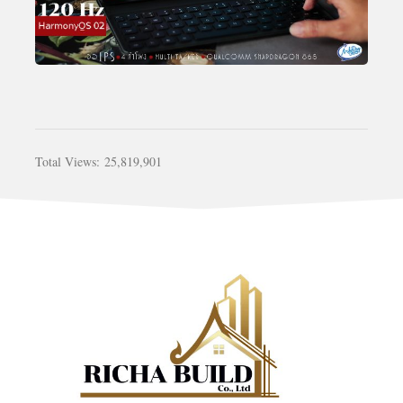
Total Views:
25,819,901