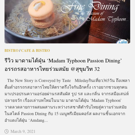
BISTRO
/
CAFE & BISTRO
รีวิว มาดามไต้ฝุ่น ‘Madam Typhoon Passion Dining’
อรรถรสอาหารไทยร่วมสมัย @สุขุมวิท 32
The New Story is Conveyed by Taste Miledayกินเที่ยว365วัน ถึงเพลา
ดื่มด่ำอรรถรสอาหารไทยให้ตราตรึงใจกันอีกครั้ง เราอยากชวนทุกคน
มาเปรอปรนความอร่อยผ่านรสสัมผัส รูป รส และกลิ่น จากรสมือเสน่ห์
ปลายจวัก เรื่องเล่าบทใหม่ในนาม มาดามไต้ฝุ่น ‘Madam Typhoon’
วาดลวดลายการผสมผสานระหว่างรสชาติตำรับไทยสู่ความร่วมสมัย
ในสไตล์ Passion Dining กับ 15 เมนูพรีเมียมคอร์ส ผลงานชิ้นเอกจาก
อำแดงไต้ฝุ่น ‘Amdang...
March 9, 2021