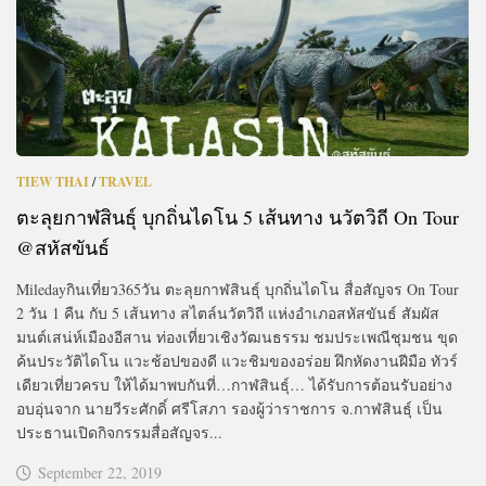
TIEW THAI
/
TRAVEL
ตะลุยกาฬสินธุ์ บุกถิ่นไดโน 5 เส้นทาง นวัตวิถี On Tour
@สหัสขันธ์
Miledayกินเที่ยว365วัน ตะลุยกาฬสินธุ์ บุกถิ่นไดโน สื่อสัญจร On Tour
2 วัน 1 คืน กับ 5 เส้นทาง สไตล์นวัตวิถี แห่งอำเภอสหัสขันธ์ สัมผัส
มนต์เสน่ห์เมืองอีสาน ท่องเที่ยวเชิงวัฒนธรรม ชมประเพณีชุมชน ขุด
ค้นประวัติไดโน แวะช้อปของดี แวะชิมของอร่อย ฝึกหัดงานฝีมือ ทัวร์
เดียวเที่ยวครบ ให้ได้มาพบกันที่…กาฬสินธุ์… ได้รับการต้อนรับอย่าง
อบอุ่นจาก นายวีระศักดิ์ ศรีโสภา รองผู้ว่าราชการ จ.กาฬสินธุ์ เป็น
ประธานเปิดกิจกรรมสื่อสัญจร...
September 22, 2019