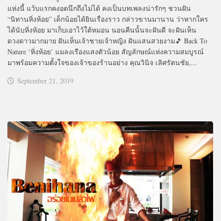
แห่งนี้ แว้บแรกคงอดนึกถึงไม่ได้ คงเป็นบทเพลงน่ารักๆ ชวนฝัน
“นิทานหิ่งห้อย” เด็กน้อยได้ยินเรื่องราว กล่าวขานมานาน ว่าหากใคร
ได้นับหิ่งห้อย มาเก็บเอาไว้ใต้หมอน นอนคืนนั้นจะฝันดี จะฝันเห็น
ดวงดาวมากมาย ฝันเห็นเจ้าชายเจ้าหญิง ฝันแสนสวยงาม🎵 Back To
Nature ‘หิ่งห้อย’ แมลงเรืองแสงตัวน้อย สัญลักษณ์แห่งความสมบูรณ์
มาพร้อมความตั้งใจของเจ้าของร้านอย่าง คุณวินิจ เลิศรัตนชัย,...
September 21, 2019