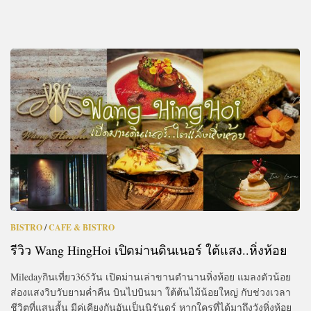
BISTRO
/
CAFE & BISTRO
รีวิว Wang HingHoi เปิดม่านดินเนอร์ ใต้แสง..หิ่งห้อย
Miledayกินเที่ยว365วัน เปิดม่านเล่าขานตำนานหิ่งห้อย แมลงตัวน้อย
ส่องแสงวิบวับยามค่ำคืน บินไปบินมา ใต้ต้นไม้น้อยใหญ่ กับช่วงเวลา
ชีวิตที่แสนสั้น มีคู่เคียงกันอันเป็นนิรันดร์ หากใครที่ได้มาถึงวังหิ่งห้อย