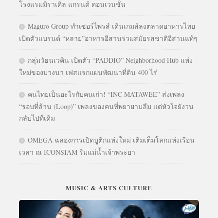
โรงแรมมิราเคิล แกรนด์ คอนเวนชั่น
Maguro Group ทำเซอร์ไพรส์ เดินเกมส์ลงตลาดอาหารไทย
เปิดตัวแบรนด์ “หลาย”อาหารอีสานร่วมสมัยรสชาติอีสานแท้ๆ
กลุ่มวัธนเวคิน เปิดตัว “PADDIO” Neighborhood Hub แห่ง
ใหม่ของบางนา เฟสแรกแผนพัฒนาที่ดิน 400 ไร่
คนไทยเป็นอะไรกับคนเก่า! “INC MATAWEE” ส่งเพลง
“รอบที่ล้าน (Loop)” เพลงของคนที่พยายามลืม แต่หัวใจยังวน
กลับไปที่เดิม
OMEGA ฉลองการเปิดบูติกแห่งใหม่ เติมเต็มโลกแห่งเรือน
เวลา ณ ICONSIAM ริมแม่น้ำเจ้าพระยา
MUSIC & ARTS CULTURE