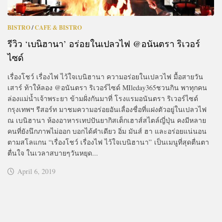
BISTRO
/
CAFE & BISTRO
รีวิว ‘เบนิฮานา’ อร่อยในเปลวไฟ @อนันตรา ริเวอร์
ไซด์
เรื่องโชว์ เรื่องไฟ ไว้ใจเบนิฮานา ความอร่อยในเปลวไฟ มื้อสายวัน
เสาร์ ท้าให้ลอง @อนันตรา ริเวอร์ไซด์ MIleday365ชวนกิน พาทุกคน
ล่องแม่น้ำเจ้าพระยา ข้ามฝั่งกันมาที่ โรงแรมอนันตรา ริเวอร์ไซด์
กรุงเทพฯ รีสอร์ท มาชมความอร่อยอันเลื่องชื่อที่แฝงตัวอยู่ในเปลวไฟ
ณ เบนิฮานา ห้องอาหารเทปปันยากิสเต็กเฮาส์สไตล์ญี่ปุ่น คงมีหลาย
คนที่ยังนึกภาพไม่ออก บอกได้คำเดียว อิ่ม มันส์ ฮา และอร่อยแน่นอน
ตามสโลแกน “เรื่องโชว์ เรื่องไฟ ไว้ใจเบนิฮานา” เป็นเมนูที่สุดตื่นตา
ตื่นใจ ในเวลาสบายๆวันหยุด...
April 6, 2019