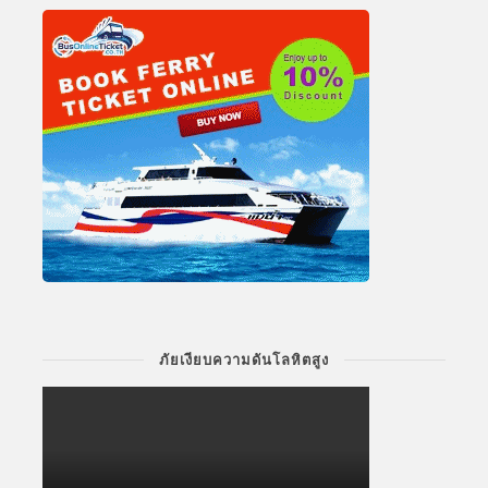
ภัยเงียบความดันโลหิตสูง