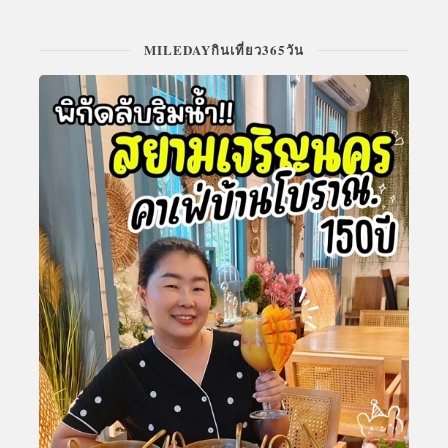
MILEDAYกินเที่ยว365วัน