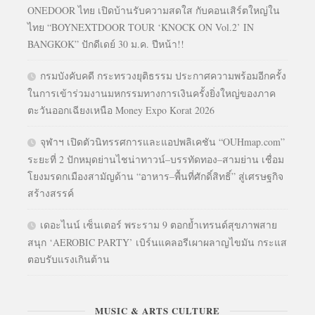
ONEDOOR ไทย เปิดบ้านรับความสดใส กับคอนเสิร์ตใหญ่ใน
ไทย “BOYNEXTDOOR TOUR ‘KNOCK ON Vol.2’ IN
BANGKOK” ปักดีเดย์ 30 ม.ค. ปีหน้า!!
กรมบังคับคดี กระทรวงยุติธรรม ประกาศความพร้อมอีกครั้ง
ในการเข้าร่วมงานมหกรรมทางการเงินครั้งยิ่งใหญ่ของภาค
ตะวันออกเฉียงเหนือ Money Expo Korat 2026
จุฬาฯ เปิดตัวนิทรรศการและแอปพลิเคชัน “OUHmap.com”
ระยะที่ 2 ปักหมุดย่านไชน่าทาวน์–บรรทัดทอง–สามย่าน เชื่อม
โยงมรดกเมืองสามัญด้าน “อาหาร–พื้นที่ศักดิ์สิทธิ์” สู่เศรษฐกิจ
สร้างสรรค์
เดอะไนน์ เซ็นเตอร์ พระราม 9 ตอกย้ำเทรนด์สุขภาพสาย
สนุก ‘AEROBIC PARTY’ เบิร์นแคลอรีเผาผลาญไขมัน กระแส
ตอบรับแรงเกินต้าน
MUSIC & ARTS CULTURE