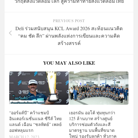
วิกฤติสิ่งแวดล้อมโลก สู่ความท้าทายสิ่งแวดล้อมไทย
PREVIOUS POST
Deli ร่วมสนับสนุน KCL Award 2026 สะท้อนแนวคิด
“คม ชัด ลึก” ผ่านพลังแห่งการเขียนและความคิด
สร้างสรรค์
YOU MAY ALSO LIKE
“ออร์มส์บี” คว้าแชมป์
เยอรมัน ออโต้ ทุ่มทุนกว่า
อินเตอร์เนชั่นแนล ซีรีส์ ไทย
125 ล้านบาท สร้างศูนย์
แลนด์ เฉือน “ชลทิตย์” เพลย์
บริการซ่อมตัวถังและสี
ออฟหลุมแรก
มาตรฐาน บนพื้นที่ขนาด
ใหญ่ รองรับลูกค้า ทั่วภาค
MARCH 12, 2023