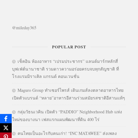
@mileday365
POPULAR POST
เช็คอิน ห้องอาหาร “เปรมประชากร” แลนด์มาร์กหลักสี่
บุฟเฟ่ต์นานาชาติ รวมดาวความอร่อยครบจบทุกสัญชาติ ที่
โรงแรมมิราเคิล แกรนด์ คอนเวนชั่น
Maguro Group ทำเซอร์ไพรส์ เดินเกมส์ลงตลาดอาหารไทย
เปิดตัวแบรนด์ “หลาย”อาหารอีสานร่วมสมัยรสชาติอีสานแท้ๆ
กลุ่มวัธนเวคิน เปิดตัว “PADDIO” Neighborhood Hub แห่ง
ใหม่ของบางนา เฟสแรกแผนพัฒนาที่ดิน 400 ไร่
คนไทยเป็นอะไรกับคนเก่า! “INC MATAWEE” ส่งเพลง