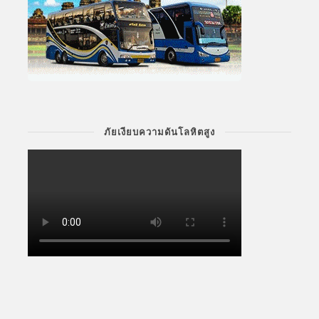
ภัยเงียบความดันโลหิตสูง