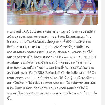
TOA
นอกจากนี้
ยังได้ยกระดับมาตรฐานการจัดงานแข่งขันกีฬา
สร้างบรรยากาศและความสนุกแบบ Sport Entertainment ด้วย
กิจกรรมความบันเทิงอัดแน่นเต็มรูปแบบ ทั้งมินิคอนเสิร์ตจาก
MILLI, CIR*CRL
BENZ ข้าวขวัญ
ศิลปิน
และ
รวมถึงการ
ถ่ายทอดศิลปะวัฒนธรรมที่ประสานเข้ากับงานแข่งขันกีฬาได้
อย่างลงตัว ผ่านโชว์สุดพิเศษจาก CU Performance และ Next Idol
Academy รวมถึงกิจกรรมชู๊ตชาเลนจ์ และของรางวัลมากมาย
สำหรับแฟนบาสที่มาร่วมงาน และอีกหนึ่งกิจกรรมที่ได้รับความ
Jr.NBA Basketball Clinic
สนใจอย่างมาก คือ
ที่เปิดโอกาสให้นัก
บาสเยาวชนอายุ 13–15 ปี กว่า 60 คน ได้เรียนรู้และฝึกฝนทักษะ
อย่างใกล้ชิดกับโค้ชที่ส่งตรงจาก NBA และโค้ชทีมชาติไทย เพื่อ
สร้างพื้นฐาน พัฒนาศักยภาพ และต่อยอดแรงบันดาลใจให้
เยาวชนไทยก้าวเดินบนเส้นทางบาสเกตบอลได้อย่างมั่นใจมากยิ่ง
ขึ้น