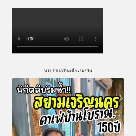
MILEDAYกินเที่ยว365วัน