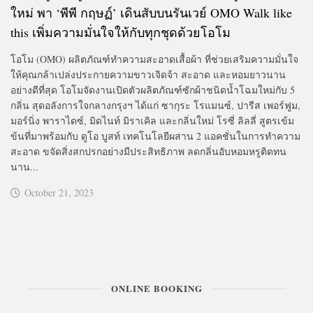
ใหม่ พา ‘พีพี กฤษฏ์’ เดินสับบนรันเวย์ OMO Walk like
this เพิ่มความมั่นใจให้กับทุกชุดด้วยโอโม
โอโม (OMO) ผลิตภัณฑ์ทำความสะอาดเสื้อผ้า ที่ช่วยเสริมความมั่นใจ
ให้คุณกล้าเปล่งประกายความขาวเจิดจ้า สะอาด และหอมยาวนาน
อย่างดีที่สุด โอโมจัดงานเปิดตัวผลิตภัณฑ์ซักผ้าชนิดน้ำโฉมใหม่กับ 5
กลิ่น สุดอลังการใจกลางกรุงฯ ได้แก่ ซากุระ โรแมนซ์, ปารีส เพอร์ฟูม,
มอร์นิ่ง พาราไดซ์, มิดไนท์ มิราเคิล และกลิ่นใหม่ โรซี่ ลิลลี่ สูตรเข้ม
ข้นที่มาพร้อมกับ ดูโอ บูสท์ เทคโนโลยีผสาน 2 แอคชั่นในการทำความ
สะอาด ขจัดสิ่งสกปรกอย่างมีประสิทธิภาพ ลดกลิ่นอับหอมหรูติดทน
นาน...
October 21, 2023
ONLINE BOOKING