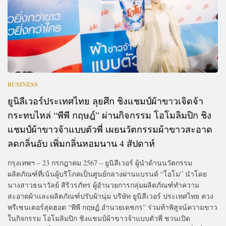
BUSINESS
ยูนิลีเวอร์ประเทศไทย ลุยศึก ชิงแชมป์ผ้าขาวเจิดจ้า
กระทบไหล่ “พีพี กฤษฎ์” ผ่านกิจกรรม โอโมลิมปิก ชิง
แชมป์ผ้าขาวจ้าแบบตัวพี่ เผยนวัตกรรมผ้าขาวสะอาด
ลดกลิ่นอับ เพิ่มกลิ่นหอมนาน 4 สัปดาห์
กรุงเทพฯ – 23 กรกฎาคม 2567 – ยูนิลีเวอร์ ผู้นำด้านนวัตกรรม
ผลิตภัณฑ์ที่เน้นผู้บริโภคเป็นศูนย์กลางผ่านแบรนด์ “โอโม” นำโดย
นางสาวธนาวัลย์ สิริวรภัทร ผู้อำนวยการกลุ่มผลิตภัณฑ์ทำความ
สะอาดผ้าและผลิตภัณฑ์ปรับผ้านุ่ม บริษัท ยูนิลีเวอร์ ประเทศไทย ควง
พรีเซนเตอร์สุดฮอต “พีพี กฤษฏ์ อำนวยเดชกร” ร่วมท้าพิสูจน์ความขาว
ในกิจกรรม โอโมลิมปิก ชิงแชมป์ผ้าขาวจ้าแบบตัวพี่ ชวนเปิด