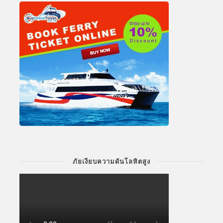
ภัยเงียบความดันโลหิตสูง