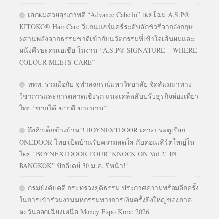
เสกผมสวยสุขภาพดี “Advance Cabello” เผยโฉม A.S.P®
KITOKO® Hair Care วีแกนแฮร์แคร์ระดับลักชัวรีจากอังกฤษ
ผสานพลังจากธรรมชาติเข้ากับนวัตกรรมที่เข้าใจเส้นผมและ
หนังศีรษะคนเอเชีย ในงาน “A.S.P® SIGNATURE – WHERE
COLOUR MEETS CARE”
ททท. ร่วมมือกับ จุฬาลงกรณ์มหาวิทยาลัย จัดสัมมนาทาง
วิชาการและการตลาดเชิงรุก แนะเคล็ดลับปรับธุรกิจท่องเที่ยว
ไทย “ขายได้ ขายดี ขายนาน”
ถึงคิวเด็กข้างบ้าน!! BOYNEXTDOOR เคาะประตูเรียก
ONEDOOR ไทย เปิดบ้านรับความสดใส กับคอนเสิร์ตใหญ่ใน
ไทย “BOYNEXTDOOR TOUR ‘KNOCK ON Vol.2’ IN
BANGKOK” ปักดีเดย์ 30 ม.ค. ปีหน้า!!
กรมบังคับคดี กระทรวงยุติธรรม ประกาศความพร้อมอีกครั้ง
ในการเข้าร่วมงานมหกรรมทางการเงินครั้งยิ่งใหญ่ของภาค
ตะวันออกเฉียงเหนือ Money Expo Korat 2026