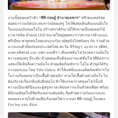
“พีพี-กฤษฏ์ อำนวยเดชกร”
งานนี้ทุ่มทุนคว้าตัว
พรีเซนเตอร์สุด
ฮอตมาร่วมเปิดประสบการณ์หอมหรู โชว์พิเศษเดินสับแบบมั่นใจ
ในแบบฉบับของโอโม สร้างสรรค์รันเวย์ให้กลายเป็นทุ่งดอกไม้
นานาชนิด ด้วยจอ LED ขนาดใหญ่สุดตระการตากลางห้างแบบ
พรีเมียม พาทุกคนโลดแล่นบนรันเวย์สุดปังไปพร้อมๆ กัน ร่วมด้วย
นางแบบตัวท็อปของประเทศไทย ตะวัน-จิรัชญา, มะปราง-จุติพร,
แนท-อนิพรณ์ และ แพร-มณฑิรา เดินแฟชั่นโชว์อวดความมั่นใจ
ความหอมหรู มีระดับ ด้วยคอนเซ็ปต์ของงานแฟชั่นโชว์ที่ต้องการ
แสดงให้เห็นถึงความมั่นใจ ด้วยผลิตภัณฑ์จาก โอโม ตัวชุดได้รับ
การออกแบบ โดย Tube Gallery ทำให้แฟชั่นและผลิตภัณฑ์จากโอ
โมรวมกันออกมาเป็นเสื้อผ้าสุดอลัง! สวมใส่เสื้อผ้าอย่างมั่นใจ ไม่
ต้องกังวลเรื่องกลิ่นอับอีกต่อไป ทำให้บรรยากาศของโชว์นั้นมี
ความเป็นเฟมีนีนและดูหรูหราสะท้อนความเป็นตัวตนที่สุด พร้อม
มินิเกมส์สุดใกล้ชิดกับเหล่าแฟนคลับ ปิดท้ายความร้อนแรงและ
หลอมละลายไปด้วยเสียงร้องสุดไพเราะของ พีพี-กฤษฏ์ ในเพลง
Fire boy และ ลังเล