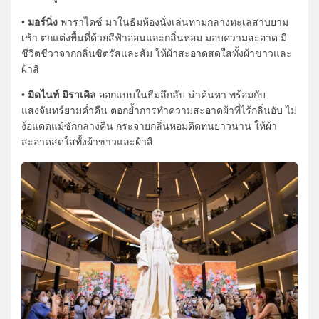
มอร์นิ่ง
•
พาราไดซ์ มาในธีมห้องนั่งเล่นท่ามกลางทะเลสาบยาม
เช้า ตกแต่งพื้นที่ด้วยสีฟ้าอ่อนและกลิ่นหอม มอบความสะอาด มี
ชีวิตชีวาจากกลิ่นซิตรัสและส้ม ให้ผ้าสะอาดสดใสทั้งผ้าขาวและ
ผ้าสี
มิดไนท์ มิราเคิล
•
ออกแบบในธีมลึกลับ น่าค้นหา พร้อมกับ
แสงจันทร์ยามค่ำคืน ตอกย้ำการทำความสะอาดผ้าที่ไร้กลิ่นอับ ไม่
ง้อแดดแม้ซักกลางคืน กระจายกลิ่นหอมติดทนยาวนาน ให้ผ้า
สะอาดสดใสทั้งผ้าขาวและผ้าสี