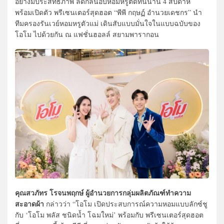
อย่างมีประสิทธิภาพ ลดกลิ่นอับหอมหรูติดทนนาน 4 สัปดาห์
พร้อมเปิดตัว พรีเซนเตอร์สุดฮอต “พีพี กฤษฏ์ อำนวยเดชกร” นำ
ทีมครองรันเวย์หอมหรูตัวแม่ เดินสับแบบมั่นใจในแบบฉบับของ
โอโม ไปด้วยกัน ณ แฟชั่นฮอลล์ สยามพารากอน
คุณสวภัทร โรจนพฤกษ์ ผู้อำนวยการกลุ่มผลิตภัณฑ์ทำความ
สะอาดผ้า
กล่าวว่า “โอโม เปิดประสบการณ์ความหอมแบบลักซ์ชู
กับ ‘โอโม พลัส ชนิดน้ำ โฉมใหม่’ พร้อมกับ พรีเซนเตอร์สุดฮอต