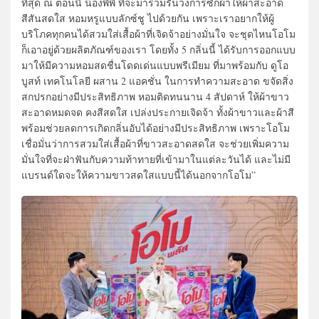
ที่สุด ณ ตอนนี้ น้องพีพี ที่จะมาร่วมรันวงการซักผ้าให้ผ้าสะอาด
สีสันสดใส หอมหรูแบบลักซ์ชู ไปด้วยกัน เพราะเราอยากให้ผู้
บริโภคทุกคนได้สวมใส่เสื้อผ้าที่เจิดจ้าอย่างมั่นใจ จะชุดไหนโอโม
ก็เอาอยู่ด้วยผลิตภัณฑ์ของเรา โดยทั้ง 5 กลิ่นนี้ ได้รับการออกแบบ
มาให้มีความหอมสดชื่นโดดเด่นแบบพรีเมียม ที่มาพร้อมกับ ดูโอ
บูสท์ เทคโนโลยี ผสาน 2 แอคชั่น ในการทำความสะอาด ขจัดสิ่ง
สกปรกอย่างมีประสิทธิภาพ หอมติดทนนาน 4 สัปดาห์ ให้ผ้าขาว
สะอาดหมดจด คงสีสดใส เปล่งประกายเจิดจ้า ทั้งผ้าขาวและผ้าสี
พร้อมช่วยลดการเกิดกลิ่นอับได้อย่างมีประสิทธิภาพ เพราะโอโม
เชื่อมั่นว่าการสวมใส่เสื้อผ้าที่ขาวสะอาดสดใส จะช่วยเพิ่มความ
มั่นใจที่จะฝ่าฟันกับความท้าทายที่เข้ามาในแต่ละวันได้ และไม่มี
แบรนด์ใดจะให้ความขาวสดใสแบบนี้ได้นอกจากโอโม”