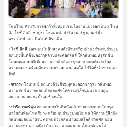
โฉมใหม่ สำหรับการซักผ้าทั้งหมด ภายในงานแบ่งออกเป็น 5 โซน
คือ โรซี่ ลิลลี่, ซากุระ โรแมนซ์, ปารีส เพอร์ฟูม, มอร์นิ่ง
พาราไดซ์ และ มิดไนท์ มิราเคิล
โรซี่ ลิลลี่
•
ออกแบบในธีมสวนหลังบ้านพร้อมม้านั่งสำหรับถ่ายรูป
ตกแต่งพื้นที่ด้วยดอกกุหลาบและดอกลิลลี่ ให้กลิ่นหอมหรูสดชื่น
โดดเด่นแบบพรีเมียมจากดอกลิลลี่และกุหลาบ หมดกังวลเรื่อง
ความหมอง พร้อมคืนความขาวสะอาด สดใส ใช้ได้ทั้งผ้าขาวและ
ผ้าสี
ซากุระ
•
โรแมนซ์ ตกแต่งด้วยสีชมพูและดอกซากุระ กลิ่นหอม
หวานสดชื่นจากแอปเปิ้ลและพีชให้ความรู้สึกนุ่มนวล อบอุ่น
สะอาด หอมนาน ตั้งแต่ซักจนใส่
ปารีส เพอร์ฟูม
•
ออกแบบมาในธีมนั่งเล่นท่ามกลางสวนในกรุง
ปารีสกับห้องโทนสีม่วง พร้อมมุมถ่ายรูปหอไอเฟล ให้ความรู้สึกถึง
กลิ่นหอมอันเย้ายวน ติดทนด้วยกลิ่นน้ำหอมสไตล์ฝรั่งเศส มอบ
ความหรูหราอย่างมีระดับ สะอาด หอมนาน ตั้งแต่ซักจนใส่