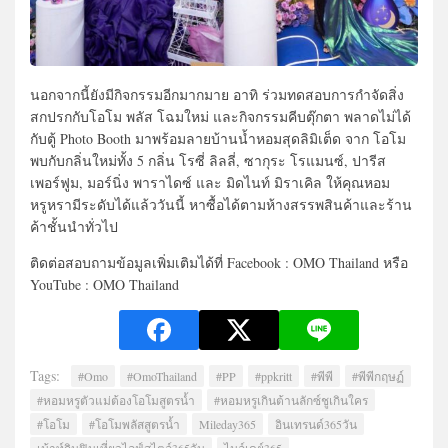
นอกจากนี้ยังมีกิจกรรมอีกมากมาย อาทิ ร่วมทดสอบการกำจัดสิ่ง
สกปรกกับโอโม พลัส โฉมใหม่ และกิจกรรมคีบตุ๊กตา พลาดไม่ได้
กับตู้ Photo Booth มาพร้อมลายบ้านน้ำหอมสุดลิมิเต็ด จาก โอโม
พบกับกลิ่นใหม่ทั้ง 5 กลิ่น โรซี่ ลิลลี่, ซากุระ โรแมนซ์, ปารีส
เพอร์ฟูม, มอร์นิ่ง พาราไดซ์ และ มิดไนท์ มิราเคิล ให้คุณหอม
หรูหรามีระดับได้แล้ววันนี้ หาซื้อได้ตามห้างสรรพสินค้าและร้าน
ค้าชั้นนำทั่วไป
ติดต่อสอบถามข้อมูลเพิ่มเติมได้ที่ Facebook : OMO Thailand หรือ
YouTube : OMO Thailand
Tags:
#Omo
#OmoThailand
#PP
#ppkritt
#พีพี
#พีพีกฤษฏ์
#หอมหรูตัวแม่ต้องโอโมสูตรน้ำ
#หอมหรูเกินต้านลักซ์ชูเกินใคร
#โอโม
#โอโมพลัสสูตรน้ำ
Mileday365
อินเทรนด์365วัน
เม้าท์กินฟินเที่ยวไลฟ์สไตล์365วัน
ไมล์เดย์365