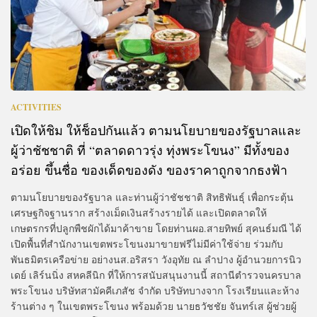
ACTIVITIES
เปิดให้ชิม ให้ช็อปกันแล้ว ตามนโยบายของรัฐบาลและ
ผู้ว่าชัชชาติ ที่ “ตลาดดาวรุ่ง ทุ่งพระโขนง” มีทั้งของ
อร่อย ขึ้นชื่อ ของเด็ดของดัง ของราคาถูกจากธงฟ้า
ตามนโยบายของรัฐบาล และท่านผู้ว่าชัชชาติ สิทธิพันธุ์ เพื่อกระตุ้น
เศรษฐกิจฐานราก สร้างเม็ดเงินสร้างรายได้ และเปิดตลาดให้
เกษตรกรที่ปลูกพืชผักได้มาค้าขาย โดยท่านผอ.สายทิพย์ สุคนธ์มณี ได้
เปิดพื้นที่สำนักงานเขตพระโขนงมาขายฟรีไม่มีค่าใช้จ่าย ร่วมกับ
พันธมิตรเครือข่าย อย่างนส.อริสรา วังอุทัย ณ ลำปาง ผู้อำนวยการนิว
เดย์ เลิร์นนิ่ง สหคลีนิก ที่ให้การสนับสนุนงานนี้ สถานีตำรวจนครบาล
พระโขนง บริษัทสามัคคีเภสัช จำกัด บริษัทบางจาก โรงเรียนและห้าง
ร้านต่าง ๆ ในเขตพระโขนง พร้อมด้วย นายธวัชชัย จันทร์เส ผู้ช่วยผู้