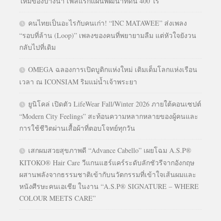
ใหม่ของบางนา เฟสแรกแผนพัฒนาที่ดิน 400 ไร่
คนไทยเป็นอะไรกับคนเก่า! “INC MATAWEE” ส่งเพลง
“รอบที่ล้าน (Loop)” เพลงของคนที่พยายามลืม แต่หัวใจยังวน
กลับไปที่เดิม
OMEGA ฉลองการเปิดบูติกแห่งใหม่ เติมเต็มโลกแห่งเรือน
เวลา ณ ICONSIAM ริมแม่น้ำเจ้าพระยา
ยูนิโคล่ เปิดตัว LifeWear Fall/Winter 2026 ภายใต้คอนเซปต์
“Modern City Feelings” สะท้อนความหลากหลายของผู้คนและ
การใช้ชีวิตผ่านเสื้อผ้าที่ตอบโจทย์ทุกวัน
เสกผมสวยสุขภาพดี “Advance Cabello” เผยโฉม A.S.P®
KITOKO® Hair Care วีแกนแฮร์แคร์ระดับลักชัวรีจากอังกฤษ
ผสานพลังจากธรรมชาติเข้ากับนวัตกรรมที่เข้าใจเส้นผมและ
หนังศีรษะคนเอเชีย ในงาน “A.S.P® SIGNATURE – WHERE
COLOUR MEETS CARE”