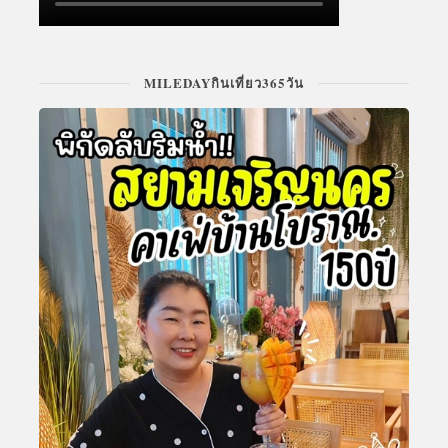
MILEDAYกินเที่ยว365วัน