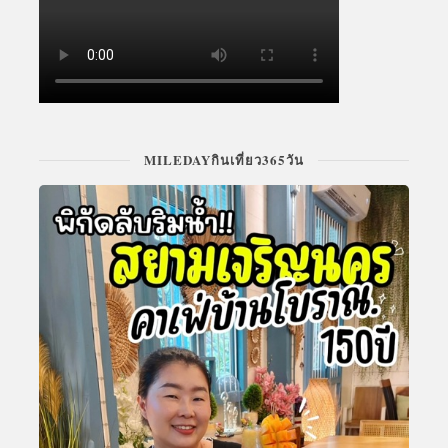
MILEDAYกินเที่ยว365วัน