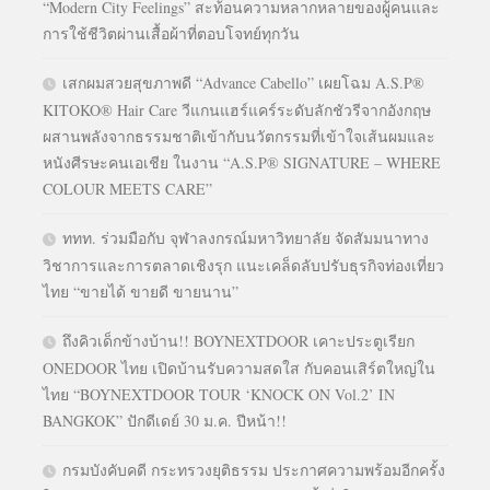
“Modern City Feelings” สะท้อนความหลากหลายของผู้คนและ
การใช้ชีวิตผ่านเสื้อผ้าที่ตอบโจทย์ทุกวัน
เสกผมสวยสุขภาพดี “Advance Cabello” เผยโฉม A.S.P®
KITOKO® Hair Care วีแกนแฮร์แคร์ระดับลักชัวรีจากอังกฤษ
ผสานพลังจากธรรมชาติเข้ากับนวัตกรรมที่เข้าใจเส้นผมและ
หนังศีรษะคนเอเชีย ในงาน “A.S.P® SIGNATURE – WHERE
COLOUR MEETS CARE”
ททท. ร่วมมือกับ จุฬาลงกรณ์มหาวิทยาลัย จัดสัมมนาทาง
วิชาการและการตลาดเชิงรุก แนะเคล็ดลับปรับธุรกิจท่องเที่ยว
ไทย “ขายได้ ขายดี ขายนาน”
ถึงคิวเด็กข้างบ้าน!! BOYNEXTDOOR เคาะประตูเรียก
ONEDOOR ไทย เปิดบ้านรับความสดใส กับคอนเสิร์ตใหญ่ใน
ไทย “BOYNEXTDOOR TOUR ‘KNOCK ON Vol.2’ IN
BANGKOK” ปักดีเดย์ 30 ม.ค. ปีหน้า!!
กรมบังคับคดี กระทรวงยุติธรรม ประกาศความพร้อมอีกครั้ง