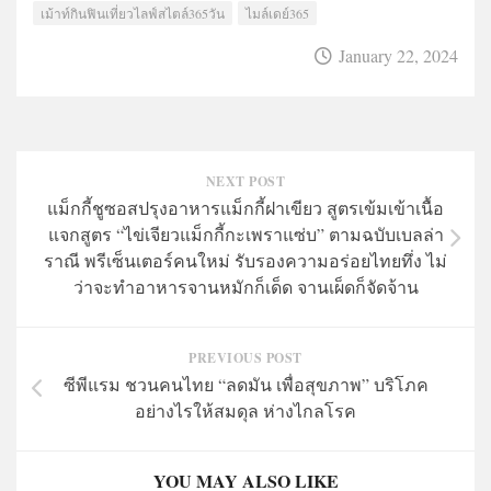
เม้าท์กินฟินเที่ยวไลฟ์สไตล์365วัน
ไมล์เดย์365
January 22, 2024
NEXT POST
แม็กกี้ชูซอสปรุงอาหารแม็กกี้ฝาเขียว สูตรเข้มเข้าเนื้อ
แจกสูตร “ไข่เจียวแม็กกี้กะเพราแซ่บ” ตามฉบับเบลล่า
ราณี พรีเซ็นเตอร์คนใหม่ รับรองความอร่อยไทยทึ่ง ไม่
ว่าจะทำอาหารจานหมักก็เด็ด จานเผ็ดก็จัดจ้าน
PREVIOUS POST
ซีพีแรม ชวนคนไทย “ลดมัน เพื่อสุขภาพ” บริโภค
อย่างไรให้สมดุล ห่างไกลโรค
YOU MAY ALSO LIKE