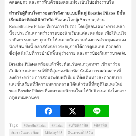
คลอดบุตร และการฟื้นตัวของคุณแม่จะเป็นไปอย่างราบรื่น
สำหรับผู้ที่สนใจการออกกำลังกายแบบฟื้นฟู Breathe Pilates มีชั้น
เรียนพิลาทิสคลินิกบำบัด
ซึ่งสอนโดยผู้เชี่ยวชาญด้าน
Rehabilitative Pilates ที่ผ่านการรับรอง โดยผู้สอนเฉพาะทางเหล่า
นี้จะประเมินสภาพร่างกายของนักเรียนแต่ละคนก่อน เพื่อให้แน่ใจ
ว่ากิจกรรมต่างๆ ถูกปรับให้เหมาะกับความต้องการส่วนบุคคลของ
นักเรียน ทั้งนี้ คลาสดังกล่าวจะอยู่ภายใต้การดูแลแบบตัวต่อตัว
ซึ่งมุ่งเน้นไปที่การบำบัดฟื้นฟูร่างกาย และการป้องกันการบาดเจ็บ
Breathe Pilates
พร้อมแล้วที่จะต้อนรับคนกรุงเทพฯ เข้ามาร่วม
สัมผัสประสบการณ์ที่ดีที่สุดของพิลาทิส นั่นคือ การผสมผสานที่
ลงตัวระหว่าง การสอนระดับพรีเมียม ที่ตั้งเดินทางสะดวกสบาย
และชั้นเรียนที่มีความหลากหลาย ได้แล้ววันนี้ที่สตูดิโอแห่งใหม่
ของ Breathe Pilates ที่จะมามอบนิยามใหม่ให้กับฟิตเนส ยังใจกลาง
กรุงเทพมหานคร
Tags:
#BreathePilates
#Pilates
#บรีธพิลาทิส
#พิลาทิส
#เอราวัณแบงค๊อก
Mileday365
อินเทรนด์365วัน