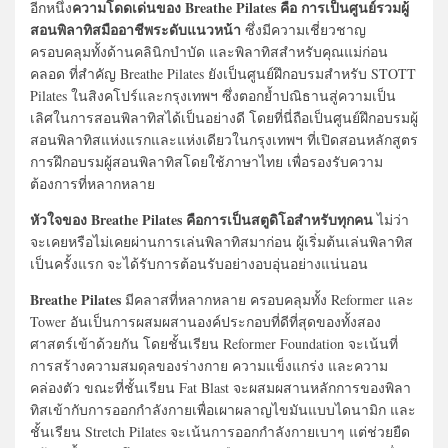
ความโดดเด่นของ Breathe Pilates คือ การเป็นศูนย์รวมผู้
อีกหนึ่ง
สอนพิลาทิสมืออาชีพระดับแนวหน้า
ซึ่งมีความเชี่ยวชาญ
ครอบคลุมทั้งด้านคลินิกบำบัด และพิลาทิสสำหรับคุณแม่ก่อน
คลอด ที่สำคัญ Breathe Pilates ยังเป็นศูนย์ฝึกอบรมสำหรับ STOTT
Pilates ในสิงคโปร์และกรุงเทพฯ ซึ่งตอกย้ำปณิธานสู่ความเป็น
เลิศในการสอนพิลาทิสได้เป็นอย่างดี โดยที่นี่ถือเป็นศูนย์ฝึกอบรมผู้
สอนพิลาทิสแห่งแรกและแห่งเดียวในกรุงเทพฯ ที่เปิดสอนหลักสูตร
การฝึกอบรมผู้สอนพิลาทิสโดยใช้ภาษาไทย เพื่อรองรับความ
ต้องการที่หลากหลาย
หัวใจของ Breathe Pilates คือการเป็นสตูดิโอสำหรับทุกคน
ไม่ว่า
จะเคยหรือไม่เคยผ่านการเล่นพิลาทิสมาก่อน ผู้เริ่มต้นเล่นพิลาทิส
เป็นครั้งแรก จะได้รับการต้อนรับอย่างอบอุ่นอย่างแน่นอน
Breathe Pilates
มีคลาสที่หลากหลาย ครอบคลุมทั้ง Reformer และ
Tower อันเป็นการผสมผสานองค์ประกอบที่ดีที่สุดของทั้งสอง
ศาสตร์เข้าด้วยกัน โดยชั้นเรียน Reformer Foundation จะเน้นที่
การสร้างความสมดุลของร่างกาย ความแข็งแกร่ง และความ
คล่องตัว ขณะที่ชั้นเรียน Fat Blast จะผสมผสานหลักการของพิลา
ทิสเข้ากับการออกกำลังกายเพื่อเผาผลาญไขมันแบบไดนามิก และ
ชั้นเรียน Stretch Pilates จะเน้นการออกกำลังกายเบาๆ แต่ช่วยยืด