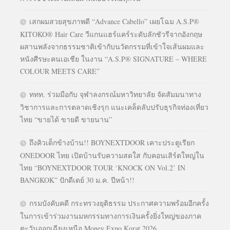
เสกผมสวยสุขภาพดี “Advance Cabello” เผยโฉม A.S.P®
KITOKO® Hair Care วีแกนแฮร์แคร์ระดับลักชัวรีจากอังกฤษ
ผสานพลังจากธรรมชาติเข้ากับนวัตกรรมที่เข้าใจเส้นผมและ
หนังศีรษะคนเอเชีย ในงาน “A.S.P® SIGNATURE – WHERE
COLOUR MEETS CARE”
ททท. ร่วมมือกับ จุฬาลงกรณ์มหาวิทยาลัย จัดสัมมนาทาง
วิชาการและการตลาดเชิงรุก แนะเคล็ดลับปรับธุรกิจท่องเที่ยว
ไทย “ขายได้ ขายดี ขายนาน”
ถึงคิวเด็กข้างบ้าน!! BOYNEXTDOOR เคาะประตูเรียก
ONEDOOR ไทย เปิดบ้านรับความสดใส กับคอนเสิร์ตใหญ่ใน
ไทย “BOYNEXTDOOR TOUR ‘KNOCK ON Vol.2’ IN
BANGKOK” ปักดีเดย์ 30 ม.ค. ปีหน้า!!
กรมบังคับคดี กระทรวงยุติธรรม ประกาศความพร้อมอีกครั้ง
ในการเข้าร่วมงานมหกรรมทางการเงินครั้งยิ่งใหญ่ของภาค
ตะวันออกเฉียงเหนือ Money Expo Korat 2026