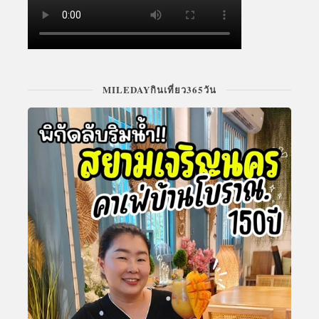
MILEDAYกินเที่ยว365วัน