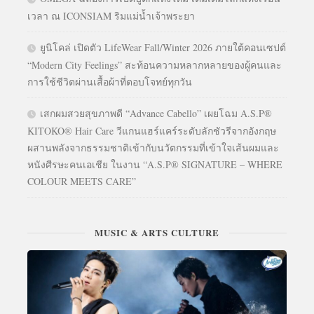
เวลา ณ ICONSIAM ริมแม่น้ำเจ้าพระยา
ยูนิโคล่ เปิดตัว LifeWear Fall/Winter 2026 ภายใต้คอนเซปต์
“Modern City Feelings” สะท้อนความหลากหลายของผู้คนและ
การใช้ชีวิตผ่านเสื้อผ้าที่ตอบโจทย์ทุกวัน
เสกผมสวยสุขภาพดี “Advance Cabello” เผยโฉม A.S.P®
KITOKO® Hair Care วีแกนแฮร์แคร์ระดับลักชัวรีจากอังกฤษ
ผสานพลังจากธรรมชาติเข้ากับนวัตกรรมที่เข้าใจเส้นผมและ
หนังศีรษะคนเอเชีย ในงาน “A.S.P® SIGNATURE – WHERE
COLOUR MEETS CARE”
MUSIC & ARTS CULTURE