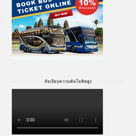
ภัยเงียบความดันโลหิตสูง