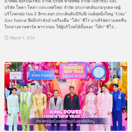
น้ำทิพย์ คอร์ปอเรชั่น จำกัด บริษัท หาดทิพย์ จำกัด (มหาชน) และ
บริษัท โคคา-โคล่า (ประเทศไทย) จำกัด ประกาศเดินเกมรุกตลาดผู้
บริโภคกลุ่ม Gen-Z อีกระลอก ประเดิมต้นปีกับอีเวนต์สุดยิ่งใหญ่ “Coke”
Zero Tastival ที่ผนึกกำลังนำเครื่องดื่ม “โค้ก” ซีโร่ มาเสิร์ฟความสดชื่น
ใจกลางลานพาร์ค พารากอน ให้ผู้บริโภคได้ลิ้มลอง “โค้ก” ซีโร่...
March 9, 2024