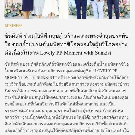
BUSINESS
ซันคิสท์ ร่วมกับพีพี กฤษฏ์ สร้างความทรงจำสุดประทับ
ใจ ตอกย้ำแบรนด์นมพิสทาชิโอครองใจผู้บริโภคอย่าง
ต่อเนื่องในงาน Lovely PP Moment with Sunkist
ซันคิสท์ แบรนด์ผลิตภัณฑ์ถั่วพิสทาชิโอและเครื่องดื่มน้ำนมพิสทาชิโอ
โดยเครือเฮอริเทจ จัดงานกิจกรรมสุดเอกซ์คลูซิฟ “LOVELY PP
MOMENT WITH SUNKIST” สร้างช่วงเวลาพิเศษร่วมกันภายใต้กิจกร
รมเวิร์กช็อปเพนต์แก้วที่เต็มไปด้วยจินตนาการแห่งความมหัศจรรย์การ
รังสรรค์ศิลปะ พร้อมออกแบบลวดลายที่เป็นเอกลักษณ์ฉบับตนเอง เพ
ราะซันคิสท์สนับสนุนให้ทุกคนรักตัวเองและเป็นตัวเองในแบบของคุณ
ตอกย้ำแบรนด์ที่ส่งเสริมการมีไลฟ์สไตล์ที่หลากหลาย และเป็น
ธรรมชาติฉบับของตน คุณวศธร พลไพศาล ผู้บริหารเครือเฮอริเทจ
กล่าวว่า “งานนี้ถูกจัดขึ้นมาเพื่อให้คนรุ่นใหม่ได้มาสร้างสรรค์งานทาง
ศิลปะด้วยจินตนาการของแต่ละบุคคลจากกิจกรรมเวิร์กช็อปเพนต์แก้ว
และตอกย้ำว่าเราสนับสนุนให้ทุกคนรักสุขภาพทั้งกาย จิตใจ และรักใน