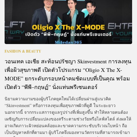
FASHION & BEAUTY
วอนเทค เอเชีย สะท้อนปรัชญา Skinvestment การลงทุน
เพื่อผิวสุขภาพดี เปิดตัวโปรแกรม “Oligio X The X-
MODE” ยกระดับกรอบหน้าคมชัดแบบที่เป็นคุณ พร้อม
เปิดตัว “พีพี–กฤษฏ์” นั่งแท่นพรีเซนเตอร์
นิยามความงามของผู้บริโภคยุคใหม่ได้เปลี่ยนผ่านสู่แนวคิด
“Skinvestment” หรือการลงทุนเพื่อสุขภาพผิวที่ดูดี ในระยะยาว
นอกจากนี้ จากกระแสการดูแลรูปร่างที่เพิ่มสูงขึ้น ทำให้หลายคนต้อง
เผชิญกับการเปลี่ยนแปลงของสรีระตามช่วงวัยหรือไลฟ์สไตล์ ส่งผลให้
อาจเกิดภาวะผิวหย่อนคล้อยและขาดความกระชับบริเวณใบหน้า ถือ
เป็นปัญหาหลักที่ตามมา ผู้บริโภคจึงมองหานวัตกรรมที่สามารถเข้ามา