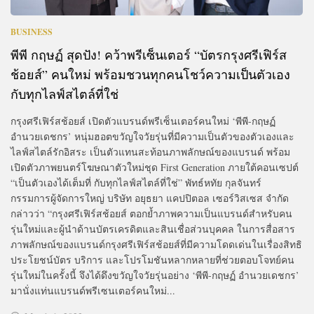
BUSINESS
พีพี กฤษฏ์ สุดปัง! คว้าพรีเซ็นเตอร์ “บัตรกรุงศรีเฟิร์ส
ช้อยส์” คนใหม่ พร้อมชวนทุกคนโชว์ความเป็นตัวเอง
กับทุกไลฟ์สไตล์ที่ใช่
กรุงศรีเฟิร์สช้อยส์ เปิดตัวแบรนด์พรีเซ็นเตอร์คนใหม่ ‘พีพี-กฤษฏ์
อำนวยเดชกร’ หนุ่มฮอตขวัญใจวัยรุ่นที่มีความเป็นตัวของตัวเองและ
ไลฟ์สไตล์รักอิสระ เป็นตัวแทนสะท้อนภาพลักษณ์ของแบรนด์ พร้อม
เปิดตัวภาพยนตร์โฆษณาตัวใหม่ชุด First Generation ภายใต้คอนเซปต์
“เป็นตัวเองได้เต็มที่ กับทุกไลฟ์สไตล์ที่ใช่” พัทธ์หทัย กุลจันทร์
กรรมการผู้จัดการใหญ่ บริษัท อยุธยา แคปปิตอล เซอร์วิสเซส จำกัด
กล่าวว่า “กรุงศรีเฟิร์สช้อยส์ ตอกย้ำภาพความเป็นแบรนด์สำหรับคน
รุ่นใหม่และผู้นำด้านบัตรเครดิตและสินเชื่อส่วนบุคคล ในการสื่อสาร
ภาพลักษณ์ของแบรนด์กรุงศรีเฟิร์สช้อยส์ที่มีความโดดเด่นในเรื่องสิทธิ
ประโยชน์บัตร บริการ และโปรโมชันหลากหลายที่ช่วยตอบโจทย์คน
รุ่นใหม่ในครั้งนี้ จึงได้ดึงขวัญใจวัยรุ่นอย่าง ‘พีพี-กฤษฏ์ อำนวยเดชกร’
มานั่งแท่นแบรนด์พรีเซนเตอร์คนใหม่...