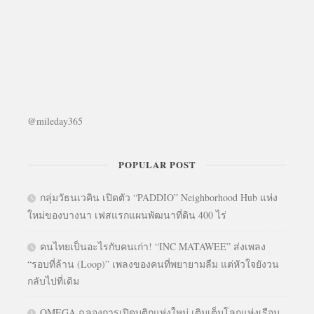
@mileday365
POPULAR POST
กลุ่มวัธนเวคิน เปิดตัว “PADDIO” Neighborhood Hub แห่ง
ใหม่ของบางนา เฟสแรกแผนพัฒนาที่ดิน 400 ไร่
คนไทยเป็นอะไรกับคนเก่า! “INC MATAWEE” ส่งเพลง
“รอบที่ล้าน (Loop)” เพลงของคนที่พยายามลืม แต่หัวใจยังวน
กลับไปที่เดิม
OMEGA ฉลองการเปิดบูติกแห่งใหม่ เติมเต็มโลกแห่งเรือน