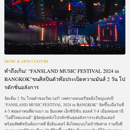
MUSIC & ARTS CULTURE
ทำถึงเกิน! “FANSLAND MUSIC FESTIVAL 2024 in
BANGKOK”ขนศิลปินตัวท๊อประเบิดความมันส์ 2 วัน โป
รดักชั่นอลังการ
จัดเต็ม 2 วัน โกยคำชมเริ่ดเวอร์! เทศกาลดนตรีสุดยิ่งใหญ่แห่งปี
“FANSLAND MUSIC FESTIVAL 2024 in BANGKOK” จัดขึ้นเมื่อวันที่
4-5 พฤษภาคมที่ผ่านมา ณ อิมแพค เอ็กซิบิชั่น ฮอลล์ 5-8 เมืองทองธานี
“ไอมี่ไทยแลนด์” ผู้จัดทุ่มหนักโปรดักชั่นสุดอลังการระดับอินเตอร์
พร้อมทัพศิลปินฝั่งเกาหลี ฝั่งอินเตอร์ ฝั่งไทยแบบไม่จำกัดค่าย รวมถึงดี