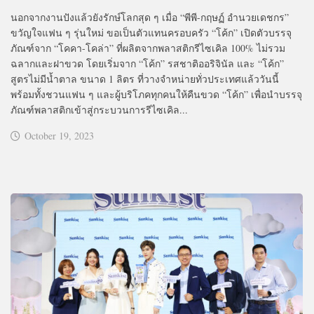
นอกจากงานปังแล้วยังรักษ์โลกสุด ๆ เมื่อ “พีพี-กฤษฏ์ อำนวยเดชกร”
ขวัญใจแฟน ๆ รุ่นใหม่ ขอเป็นตัวแทนครอบครัว “โค้ก” เปิดตัวบรรจุ
ภัณฑ์จาก “โคคา-โคล่า” ที่ผลิตจากพลาสติกรีไซเคิล 100% ไม่รวม
ฉลากและฝาขวด โดยเริ่มจาก “โค้ก” รสชาติออริจินัล และ “โค้ก”
สูตรไม่มีน้ำตาล ขนาด 1 ลิตร ที่วางจำหน่ายทั่วประเทศแล้ววันนี้
พร้อมทั้งชวนแฟน ๆ และผู้บริโภคทุกคนให้คืนขวด “โค้ก” เพื่อนำบรรจุ
ภัณฑ์พลาสติกเข้าสู่กระบวนการรีไซเคิล...
October 19, 2023