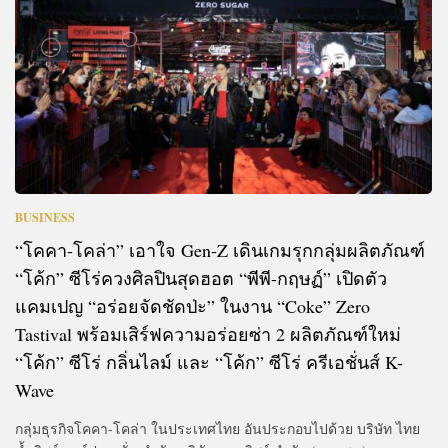
BUSINESS
“โคคา-โคล่า” เอาใจ Gen-Z เดินเกมรุกกลุ่มผลิตภัณฑ์
“โค้ก” ซีโร่ควงศิลปินสุดฮอต “พีพี-กฤษฏ์” เปิดตัว
แคมเปญ “อร่อยจัดชัดป่ะ” ในงาน “Coke” Zero
Tastival พร้อมเสิร์ฟความอร่อยซ่า 2 ผลิตภัณฑ์ใหม่
“โค้ก” ซีโร่ กลิ่นไลม์ และ “โค้ก” ซีโร่ ครีเอชั่นส์ K-
Wave
กลุ่มธุรกิจโคคา-โคล่า ในประเทศไทย อันประกอบไปด้วย บริษัท ไทย