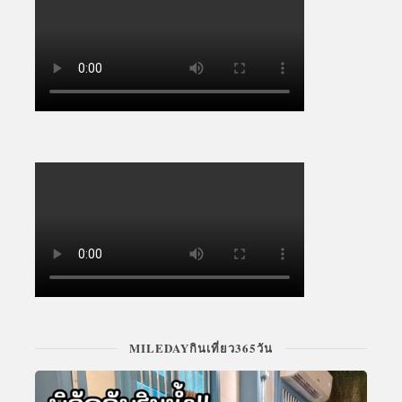
MILEDAYกินเที่ยว365วัน