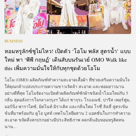
BUSINESS
หอมหรูลักซ์ชูไม่ไหว! เปิดตัว ‘โอโม พลัส สูตรน้ำ’ แบบ
ใหม่ พา ‘พีพี กฤษฏ์’ เดินสับบนรันเวย์ OMO Walk like
this เพิ่มความมั่นใจให้กับทุกชุดด้วยโอโม
โอโม (OMO) ผลิตภัณฑ์ทำความสะอาดเสื้อผ้า ที่ช่วยเสริมความมั่นใจ
ให้คุณกล้าเปล่งประกายความขาวเจิดจ้า สะอาด และหอมยาวนาน
อย่างดีที่สุด โอโมจัดงานเปิดตัวผลิตภัณฑ์ซักผ้าชนิดน้ำโฉมใหม่กับ 5
กลิ่น สุดอลังการใจกลางกรุงฯ ได้แก่ ซากุระ โรแมนซ์, ปารีส เพอร์ฟูม,
มอร์นิ่ง พาราไดซ์, มิดไนท์ มิราเคิล และกลิ่นใหม่ โรซี่ ลิลลี่ สูตรเข้ม
ข้นที่มาพร้อมกับ ดูโอ บูสท์ เทคโนโลยีผสาน 2 แอคชั่นในการทำความ
สะอาด ขจัดสิ่งสกปรกอย่างมีประสิทธิภาพ ลดกลิ่นอับหอมหรูติดทน
นาน...