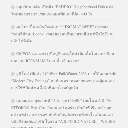
กลุ่มวัธนเวคิน เปิดตัว “PADDIO” Neighborhood Hub แห่ง
ใหม่ของบางนา เฟสแรกแผนพัฒนาที่ดิน 400 ไร่
คนไทยเป็นอะไรกับคนเก่า! “INC MATAWEE” ส่งเพลง
“รอบที่ล้าน (Loop)” เพลงของคนที่พยายามลืม แต่หัวใจยังวน
กลับไปที่เดิม
OMEGA ฉลองการเปิดบูติกแห่งใหม่ เติมเต็มโลกแห่งเรือน
เวลา ณ ICONSIAM ริมแม่น้ำเจ้าพระยา
ยูนิโคล่ เปิดตัว LifeWear Fall/Winter 2026 ภายใต้คอนเซปต์
“Modern City Feelings” สะท้อนความหลากหลายของผู้คนและ
การใช้ชีวิตผ่านเสื้อผ้าที่ตอบโจทย์ทุกวัน
เสกผมสวยสุขภาพดี “Advance Cabello” เผยโฉม A.S.P®
KITOKO® Hair Care วีแกนแฮร์แคร์ระดับลักชัวรีจากอังกฤษ
ผสานพลังจากธรรมชาติเข้ากับนวัตกรรมที่เข้าใจเส้นผมและ
หนังศีรษะคนเอเชีย ในงาน “A.S.P® SIGNATURE – WHERE