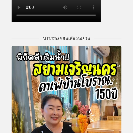
MILEDAYกินเที่ยว365วัน