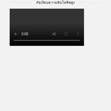
ภัยเงียบความดันโลหิตสูง