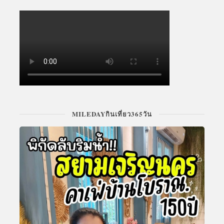
MILEDAYกินเที่ยว365วัน