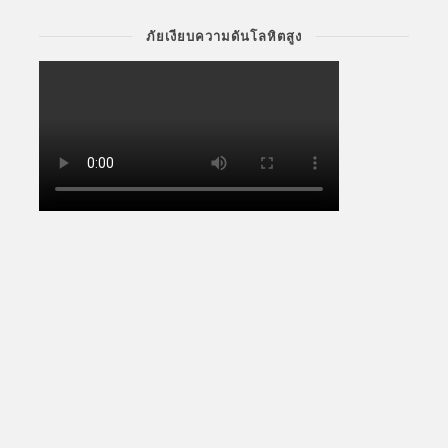
ภัยเงียบความดันโลหิตสูง