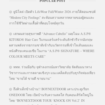
POPULAR POST
ยูนิโคล่ เปิดตัว LifeWear Fall/Winter 2026 ภายใต้คอนเซปต์
“Modern City Feelings” สะท้อนความหลากหลายของผู้คนและ
การใช้ชีวิตผ่านเสื้อผ้าที่ตอบโจทย์ทุกวัน
เสกผมสวยสุขภาพดี “Advance Cabello” เผยโฉม A.S.P®
KITOKO® Hair Care วีแกนแฮร์แคร์ระดับลักชัวรีจากอังกฤษ
ผสานพลังจากธรรมชาติเข้ากับนวัตกรรมที่เข้าใจเส้นผมและ
หนังศีรษะคนเอเชีย ในงาน “A.S.P® SIGNATURE – WHERE
COLOUR MEETS CARE”
ททท. ร่วมมือกับ จุฬาลงกรณ์มหาวิทยาลัย จัดสัมมนาทาง
วิชาการและการตลาดเชิงรุก แนะเคล็ดลับปรับธุรกิจท่องเที่ยว
ไทย “ขายได้ ขายดี ขายนาน”
ถึงคิวเด็กข้างบ้าน!! BOYNEXTDOOR เคาะประตูเรียก
ONEDOOR ไทย เปิดบ้านรับความสดใส กับคอนเสิร์ตใหญ่ใน
ไทย “BOYNEXTDOOR TOUR ‘KNOCK ON Vol.2’ IN