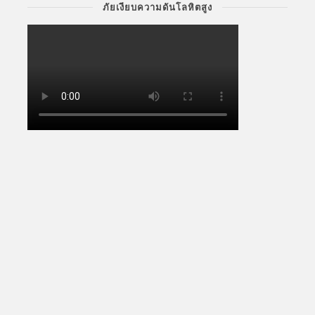
ภัยเงียบความดันโลหิตสูง