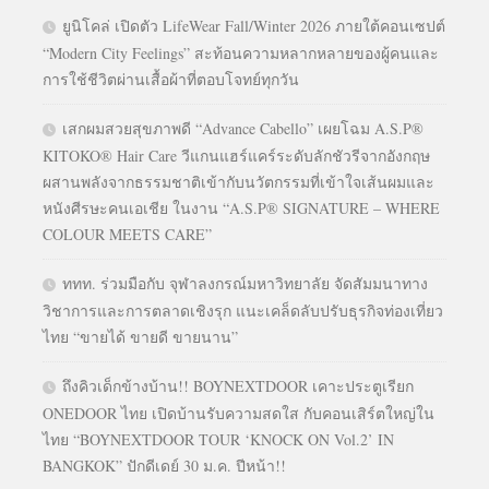
ยูนิโคล่ เปิดตัว LifeWear Fall/Winter 2026 ภายใต้คอนเซปต์
“Modern City Feelings” สะท้อนความหลากหลายของผู้คนและ
การใช้ชีวิตผ่านเสื้อผ้าที่ตอบโจทย์ทุกวัน
เสกผมสวยสุขภาพดี “Advance Cabello” เผยโฉม A.S.P®
KITOKO® Hair Care วีแกนแฮร์แคร์ระดับลักชัวรีจากอังกฤษ
ผสานพลังจากธรรมชาติเข้ากับนวัตกรรมที่เข้าใจเส้นผมและ
หนังศีรษะคนเอเชีย ในงาน “A.S.P® SIGNATURE – WHERE
COLOUR MEETS CARE”
ททท. ร่วมมือกับ จุฬาลงกรณ์มหาวิทยาลัย จัดสัมมนาทาง
วิชาการและการตลาดเชิงรุก แนะเคล็ดลับปรับธุรกิจท่องเที่ยว
ไทย “ขายได้ ขายดี ขายนาน”
ถึงคิวเด็กข้างบ้าน!! BOYNEXTDOOR เคาะประตูเรียก
ONEDOOR ไทย เปิดบ้านรับความสดใส กับคอนเสิร์ตใหญ่ใน
ไทย “BOYNEXTDOOR TOUR ‘KNOCK ON Vol.2’ IN
BANGKOK” ปักดีเดย์ 30 ม.ค. ปีหน้า!!