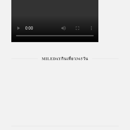
MILEDAYกินเที่ยว365วัน