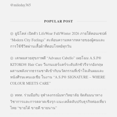
@mileday365
POPULAR POST
ยูนิโคล่ เปิดตัว LifeWear Fall/Winter 2026 ภายใต้คอนเซปต์
“Modern City Feelings” สะท้อนความหลากหลายของผู้คนและ
การใช้ชีวิตผ่านเสื้อผ้าที่ตอบโจทย์ทุกวัน
เสกผมสวยสุขภาพดี “Advance Cabello” เผยโฉม A.S.P®
KITOKO® Hair Care วีแกนแฮร์แคร์ระดับลักชัวรีจากอังกฤษ
ผสานพลังจากธรรมชาติเข้ากับนวัตกรรมที่เข้าใจเส้นผมและ
หนังศีรษะคนเอเชีย ในงาน “A.S.P® SIGNATURE – WHERE
COLOUR MEETS CARE”
ททท. ร่วมมือกับ จุฬาลงกรณ์มหาวิทยาลัย จัดสัมมนาทาง
วิชาการและการตลาดเชิงรุก แนะเคล็ดลับปรับธุรกิจท่องเที่ยว
ไทย “ขายได้ ขายดี ขายนาน”