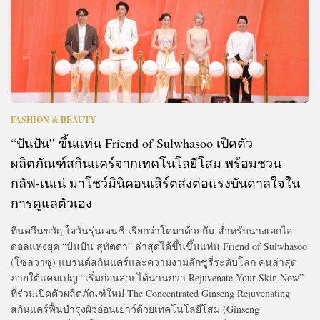
FASHION & BEAUTY
“ปันปัน” ขึ้นแท่น Friend of Sulwhasoo เปิดตัว
ผลิตภัณฑ์สกินแคร์จากเทคโนโลยีโสม พร้อมชวน
กลัฟ-เนเน่ มาโชว์มินิคอนเสิร์ตส่งต่อแรงบันดาลใจใน
การดูแลตัวเอง
ทีนควีนขวัญใจวันรุ่นเจนซี เรียกว่าโตมาด้วยกัน สำหรับนางเอกไอ
ดอลแห่งยุค “ปันปัน สุทัตตา” ล่าสุดได้ขึ้นขึ้นแท่น Friend of Sulwhasoo
(โซลวาซู) แบรนด์สกินแคร์และความงามลักชูรี่ระดับโลก คนล่าสุด
ภายใต้แคมเปญ “เริ่มก่อนสวยได้นานกว่า Rejuvenate Your Skin Now”
ที่ร่วมเปิดตัวผลิตภัณฑ์ใหม่ The Concentrated Ginseng Rejuvenating
สกินแคร์ฟื้นบำรุงผิวอ่อนเยาว์ด้วยเทคโนโลยีโสม (Ginseng