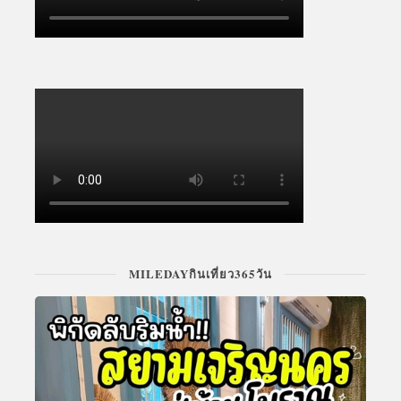
MILEDAYกินเที่ยว365วัน