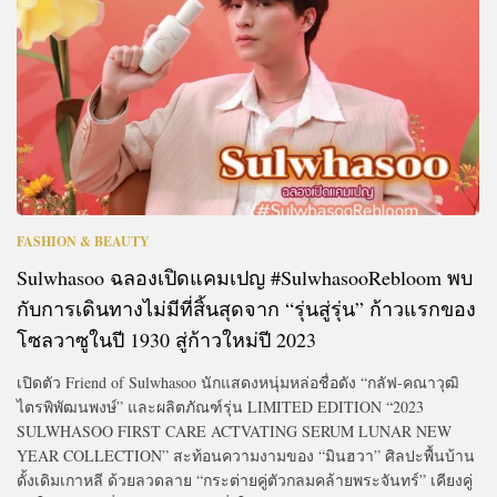
FASHION & BEAUTY
Sulwhasoo ฉลองเปิดแคมเปญ #SulwhasooRebloom พบ
กับการเดินทางไม่มีที่สิ้นสุดจาก “รุ่นสู่รุ่น” ก้าวแรกของ
โซลวาซูในปี 1930 สู่ก้าวใหม่ปี 2023
เปิดตัว Friend of Sulwhasoo นักแสดงหนุ่มหล่อชื่อดัง “กลัฟ-คณาวุฒิ
ไตรพิพัฒนพงษ์” และผลิตภัณฑ์รุ่น LIMITED EDITION “2023
SULWHASOO FIRST CARE ACTVATING SERUM LUNAR NEW
YEAR COLLECTION” สะท้อนความงามของ “มินฮวา” ศิลปะพื้นบ้าน
ดั้งเดิมเกาหลี ด้วยลวดลาย “กระต่ายคู่ตัวกลมคล้ายพระจันทร์” เคียงคู่