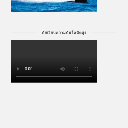
ภัยเงียบความดันโลหิตสูง