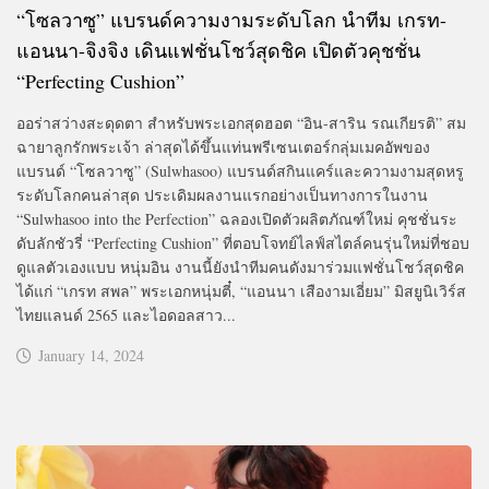
“โซลวาซู” แบรนด์ความงามระดับโลก นำทีม เกรท-
แอนนา-จิงจิง เดินแฟชั่นโชว์สุดชิค เปิดตัวคุชชั่น
“Perfecting Cushion”
ออร่าสว่างสะดุดตา สำหรับพระเอกสุดฮอต “อิน-สาริน รณเกียรติ” สม
ฉายาลูกรักพระเจ้า ล่าสุดได้ขึ้นแท่นพรีเซนเตอร์กลุ่มเมคอัพของ
แบรนด์ “โซลวาซู” (Sulwhasoo) แบรนด์สกินแคร์และความงามสุดหรู
ระดับโลกคนล่าสุด ประเดิมผลงานแรกอย่างเป็นทางการในงาน
“Sulwhasoo into the Perfection” ฉลองเปิดตัวผลิตภัณฑ์ใหม่ คุชชั่นระ
ดับลักชัวรี่ “Perfecting Cushion” ที่ตอบโจทย์ไลฟ์สไตล์คนรุ่นใหม่ที่ชอบ
ดูแลตัวเองแบบ หนุ่มอิน งานนี้ยังนำทีมคนดังมาร่วมแฟชั่นโชว์สุดชิค
ได้แก่ “เกรท สพล” พระเอกหนุ่มตี๋, “แอนนา เสืองามเอี่ยม” มิสยูนิเวิร์ส
ไทยแลนด์ 2565 และไอดอลสาว...
January 14, 2024