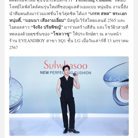
โจทย์ไลฟ์สไตล์คนรุ่นใหม่ที่ชอบดูแลตัวเองแบบ หนุ่มอิน งานนี้ยัง
“เกรท สพล” พระเอก
นำทีมคนดังมาร่วมแฟชั่นโชว์สุดชิค ได้แก่
หนุ่มตี๋, “แอนนา เสืองามเอี่ยม”
มิสยูนิเวิร์สไทยแลนด์ 2565 และ
“จิงจิง ปริยพิชญ์”
ไอดอลสาว
มาร่วมสร้างสีสัน และโชว์ผิวสวยที่
“โซลวาซู”
ทดลองด้วยคุชชั่นของ
ให้ประจักษ์ตา ณ ลานหน้า
ร้าน EVEANDBOY สาขา SQ1 ชั้น LG เมื่อวันเสาร์ที่ 13 มกราคม
2567