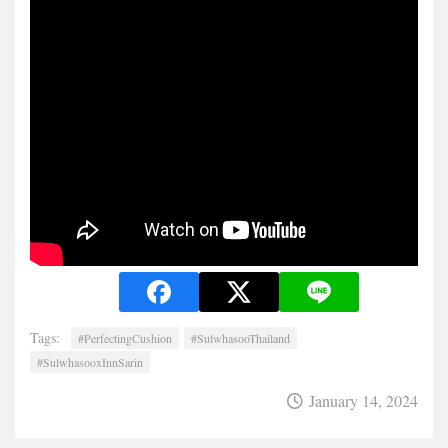
Tags:
#PerfectingCushion
#SulwhasooThailand
#SulwhasooxInnSarin
January 14, 2024