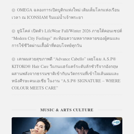
OMEGA ฉลองการเปิดบูติกแห่งใหม่ เติมเต็มโลกแห่งเรือน
เวลา ณ ICONSIAM ริมแม่น้ำเจ้าพระยา
ยูนิโคล่ เปิดตัว LifeWear Fall/Winter 2026 ภายใต้คอนเซปต์
“Modern City Feelings” สะท้อนความหลากหลายของผู้คนและ
การใช้ชีวิตผ่านเสื้อผ้าที่ตอบโจทย์ทุกวัน
เสกผมสวยสุขภาพดี “Advance Cabello” เผยโฉม A.S.P®
KITOKO® Hair Care วีแกนแฮร์แคร์ระดับลักชัวรีจากอังกฤษ
ผสานพลังจากธรรมชาติเข้ากับนวัตกรรมที่เข้าใจเส้นผมและ
หนังศีรษะคนเอเชีย ในงาน “A.S.P® SIGNATURE – WHERE
COLOUR MEETS CARE”
MUSIC & ARTS CULTURE