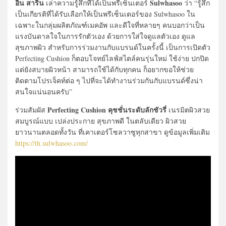
อิน สาริน
Sulwhasoo
เล่าความรู้สึกที่ได้เป็นพรีเซ็นเตอร์
ว่า “รู้สึก
เป็นเกียรติที่ได้รับเลือกให้เป็นพรีเซ็นเตอร์ของ Sulwhasoo ใน
เฉพาะในกลุ่มผลิตภัณฑ์เมคอัพ และดีใจที่หลายๆ คนบอกว่าเป็น
แรงบันดาลใจในการรักตัวเอง ด้วยการใส่ใจดูแลตัวเอง ดูแล
สุขภาพผิว สำหรับการร่วมงานกับแบรนด์ในครั้งนี้ เป็นการเปิดตัว
Perfecting Cushion ก็ตอบโจทย์ไลฟ์สไตล์คนรุ่นใหม่ ใช้ง่าย ปกปิด
แต่ยังสบายผิวหน้า สามารถใช้ได้กับทุกคน ก็อยากขอให้ช่วย
ติดตามโปรเจ็คท์ต่อ ๆ ไปที่จะได้ทำงานร่วมกันกับแบรนด์ซึ่งน่า
สนใจแน่นอนครับ”
Perfecting Cushion คุชชั่นระดับลักชัวรี่
ร่วมสัมผัส
เนรมิตผิวสวย
สมบูรณ์แบบ เปล่งประกาย สุขภาพดี ในตลับเดียว ผิวสวย
ยาวนานตลอดทั้งวัน ที่เคาเตอร์โซลวาซูทุกสาขา ดูข้อมูลเพิ่มเติม
https://th.sulwhasoo.com/