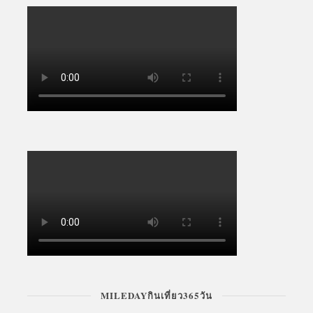
MILEDAYกินเที่ยว365วัน