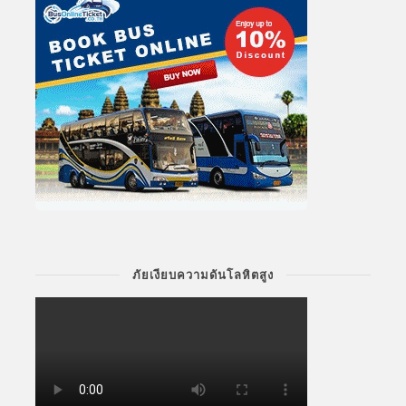
ภัยเงียบความดันโลหิตสูง