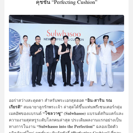
คุชชั่น “Perfecting Cushion”
“อิน-สาริน รณ
ออร่าสว่างสะดุดตา สำหรับพระเอกสุดฮอต
เกียรติ”
สมฉายาลูกรักพระเจ้า ล่าสุดได้ขึ้นแท่นพรีเซนเตอร์กลุ่ม
“โซลวาซู” (Sulwhasoo)
เมคอัพของแบรนด์
แบรนด์สกินแคร์และ
ความงามสุดหรูระดับโลกคนล่าสุด ประเดิมผลงานแรกอย่างเป็น
“Sulwhasoo into the Perfection”
ทางการในงาน
ฉลองเปิดตัว
“Perfecting Cushion”
ผลิตภัณฑ์ใหม่ คุชชั่นระดับลักชัวรี่
ที่ตอบ