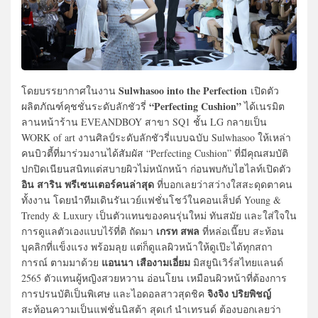
Sulwhasoo into the Perfection
โดยบรรยากาศในงาน
เปิดตัว
“Perfecting Cushion”
ผลิตภัณฑ์คุชชั่นระดับลักชัวรี่
ได้เนรมิต
ลานหน้าร้าน EVEANDBOY สาขา SQ1 ชั้น LG กลายเป็น
WORK of art งานศิลป์ระดับลักชัวรี่แบบฉบับ Sulwhasoo ให้เหล่า
คนบิวตี้ที่มาร่วมงานได้สัมผัส “Perfecting Cushion” ที่มีคุณสมบัติ
ปกปิดเนียนสนิทแต่สบายผิวไม่หนักหน้า ก่อนพบกับไฮไลท์เปิดตัว
อิน สาริน พรีเซนเตอร์คนล่าสุด
ที่บอกเลยว่าสว่างใสสะดุดตาคน
ทั้งงาน โดยนำทีมเดินรันเวย์แฟชั่นโชว์ในคอนเส็ปต์ Young &
Trendy & Luxury เป็นตัวแทนของคนรุ่นใหม่ ทันสมัย และใส่ใจใน
เกรท สพล
การดูแลตัวเองแบบไร้ที่ติ ถัดมา
ที่หล่อเนี๊ยบ สะท้อน
บุคลิกที่แข็งแรง พร้อมลุย แต่ก็ดูแลผิวหน้าให้ดูเป๊ะได้ทุกสถา
แอนนา เสืองามเอี่ยม
การณ์ ตามมาด้วย
มิสยูนิเวิร์สไทยแลนด์
2565 ตัวแทนผู้หญิงสวยหวาน อ่อนโยน เหมือนผิวหน้าที่ต้องการ
จิงจิง ปริยพิชญ์
การปรนบัติเป็นพิเศษ และไอดอลสาวสุดชิค
สะท้อนความเป็นแฟชั่นนิสต้า สุดเก๋ นำเทรนด์ ต้องบอกเลยว่า