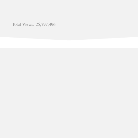
Total Views:
25,797,496
รับสร้างบ้าน อาคาร วัด รีโนเวท ต่อเติม ติดต่อคุณ เก่ง 081-