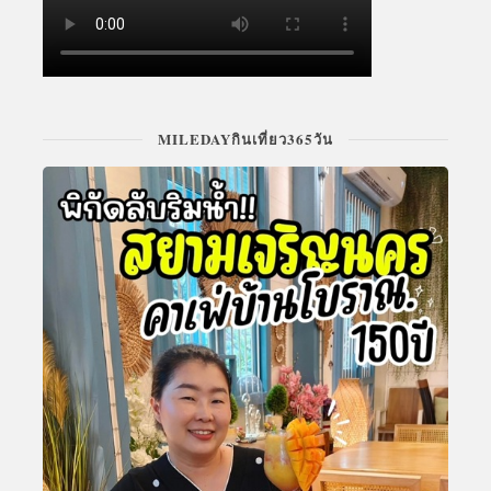
MILEDAYกินเที่ยว365วัน