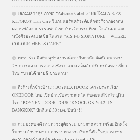
เสกผมสวยสุขภาพดี “Advance Cabello” เผยโฉม A.S.P®
KITOKO® Hair Care วีแกนแฮร์แคร์ระดับลักชัวรีจากอังกฤษ
ผสานพลังจากธรรมชาติเข้ากับนวัตกรรมที่เข้าใจเส้นผมและ
หนังศีรษะคนเอเชีย ในงาน “A.S.P® SIGNATURE – WHERE
COLOUR MEETS CARE”
ททท. ร่วมมือกับ จุฬาลงกรณ์มหาวิทยาลัย จัดสัมมนาทาง
วิชาการและการตลาดเชิงรุก แนะเคล็ดลับปรับธุรกิจท่องเที่ยว
ไทย “ขายได้ ขายดี ขายนาน”
ถึงคิวเด็กข้างบ้าน!! BOYNEXTDOOR เคาะประตูเรียก
ONEDOOR ไทย เปิดบ้านรับความสดใส กับคอนเสิร์ตใหญ่ใน
ไทย “BOYNEXTDOOR TOUR ‘KNOCK ON Vol.2’ IN
BANGKOK” ปักดีเดย์ 30 ม.ค. ปีหน้า!!
กรมบังคับคดี กระทรวงยุติธรรม ประกาศความพร้อมอีกครั้ง
ในการเข้าร่วมงานมหกรรมทางการเงินครั้งยิ่งใหญ่ของภาค
ตะวันออกเฉียงเหนือ Money Expo Korat 2026