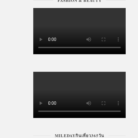
FASHION & BEAUTY
MILEDAYกินเที่ยว365วัน