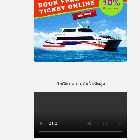
ภัยเงียบความดันโลหิตสูง