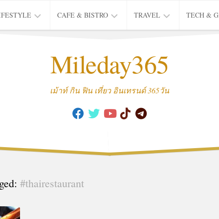
IFESTYLE
CAFE & BISTRO
TRAVEL
TECH & 
IFE
BISTRO
TIEW
Mileday365
HEALTH
THAI
CAFE
HOTEL
INTER
REVIEW
TRIP
เม้าท์ กิน ฟิน เที่ยว อินเทรนด์ 365วัน
MUSIC
&
ARTS
CULTURE
FASHION
&
BEAUTY
ged:
#thairestaurant
MOVIE
&
SERIES