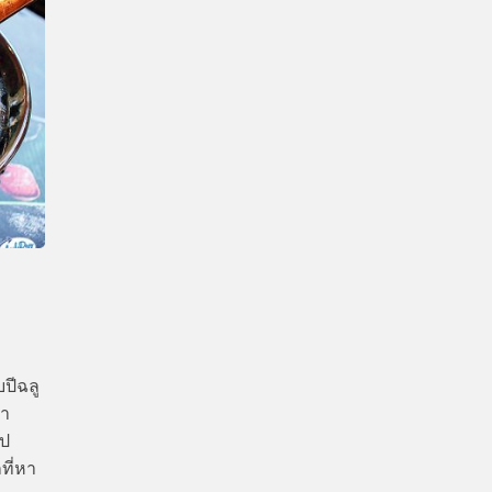
CTIVITIES
&
EVENT
DEAL
บปีฉลู
สา
ไป
ที่หา