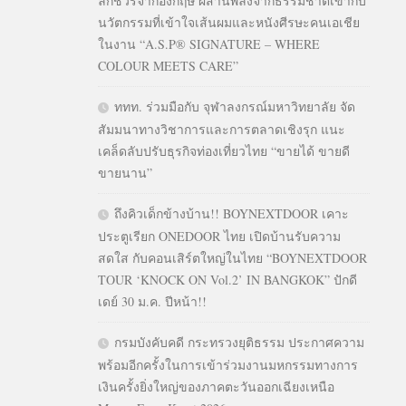
ลักชัวรีจากอังกฤษ ผสานพลังจากธรรมชาติเข้ากับ
นวัตกรรมที่เข้าใจเส้นผมและหนังศีรษะคนเอเชีย
ในงาน “A.S.P® SIGNATURE – WHERE
COLOUR MEETS CARE”
ททท. ร่วมมือกับ จุฬาลงกรณ์มหาวิทยาลัย จัด
สัมมนาทางวิชาการและการตลาดเชิงรุก แนะ
เคล็ดลับปรับธุรกิจท่องเที่ยวไทย “ขายได้ ขายดี
ขายนาน”
ถึงคิวเด็กข้างบ้าน!! BOYNEXTDOOR เคาะ
ประตูเรียก ONEDOOR ไทย เปิดบ้านรับความ
สดใส กับคอนเสิร์ตใหญ่ในไทย “BOYNEXTDOOR
TOUR ‘KNOCK ON Vol.2’ IN BANGKOK” ปักดี
เดย์ 30 ม.ค. ปีหน้า!!
กรมบังคับคดี กระทรวงยุติธรรม ประกาศความ
พร้อมอีกครั้งในการเข้าร่วมงานมหกรรมทางการ
เงินครั้งยิ่งใหญ่ของภาคตะวันออกเฉียงเหนือ