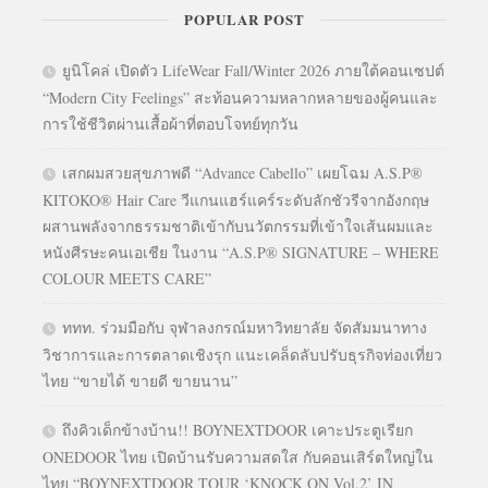
POPULAR POST
ยูนิโคล่ เปิดตัว LifeWear Fall/Winter 2026 ภายใต้คอนเซปต์
“Modern City Feelings” สะท้อนความหลากหลายของผู้คนและ
การใช้ชีวิตผ่านเสื้อผ้าที่ตอบโจทย์ทุกวัน
เสกผมสวยสุขภาพดี “Advance Cabello” เผยโฉม A.S.P®
KITOKO® Hair Care วีแกนแฮร์แคร์ระดับลักชัวรีจากอังกฤษ
ผสานพลังจากธรรมชาติเข้ากับนวัตกรรมที่เข้าใจเส้นผมและ
หนังศีรษะคนเอเชีย ในงาน “A.S.P® SIGNATURE – WHERE
COLOUR MEETS CARE”
ททท. ร่วมมือกับ จุฬาลงกรณ์มหาวิทยาลัย จัดสัมมนาทาง
วิชาการและการตลาดเชิงรุก แนะเคล็ดลับปรับธุรกิจท่องเที่ยว
ไทย “ขายได้ ขายดี ขายนาน”
ถึงคิวเด็กข้างบ้าน!! BOYNEXTDOOR เคาะประตูเรียก
ONEDOOR ไทย เปิดบ้านรับความสดใส กับคอนเสิร์ตใหญ่ใน
ไทย “BOYNEXTDOOR TOUR ‘KNOCK ON Vol.2’ IN