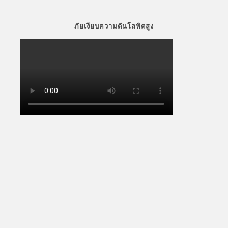
ภัยเงียบความดันโลหิตสูง