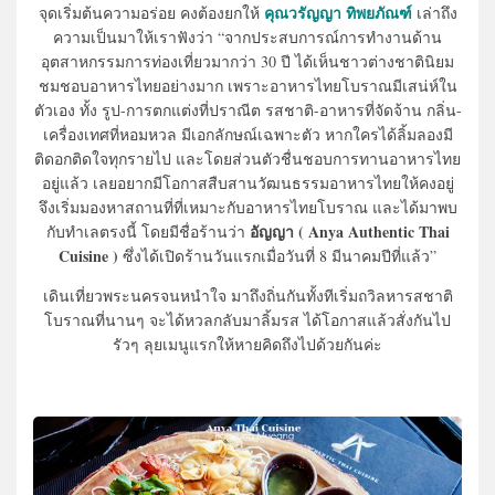
คุณวรัญญา ทิพยภัณฑ์
จุดเริ่มต้นความอร่อย คงต้องยกให้
เล่าถึง
ความเป็นมาให้เราฟังว่า “จากประสบการณ์การทำงานด้าน
อุตสาหกรรมการท่องเที่ยวมากว่า 30 ปี ได้เห็นชาวต่างชาตินิยม
ชมชอบอาหารไทยอย่างมาก เพราะอาหารไทยโบราณมีเสน่ห์ใน
ตัวเอง ทั้ง รูป-การตกแต่งที่ปราณีต รสชาติ-อาหารที่จัดจ้าน กลิ่น-
เครื่องเทศที่หอมหวล มีเอกลักษณ์เฉพาะตัว หากใครได้ลิ้มลองมี
ติดอกติดใจทุกรายไป และโดยส่วนตัวชื่นชอบการทานอาหารไทย
อยู่แล้ว เลยอยากมีโอกาสสืบสานวัฒนธรรมอาหารไทยให้คงอยู่
จึงเริ่มมองหาสถานที่ที่เหมาะกับอาหารไทยโบราณ และได้มาพบ
อัญญา ( Anya Authentic Thai
กับทำเลตรงนี้ โดยมีชื่อร้านว่า
Cuisine )
ซึ่งได้เปิดร้านวันแรกเมื่อวันที่ 8 มีนาคมปีที่แล้ว”
เดินเที่ยวพระนครจนหนำใจ มาถึงถิ่นกันทั้งทีเริ่มถวิลหารสชาติ
โบราณที่นานๆ จะได้หวลกลับมาลิ้มรส ได้โอกาสแล้วสั่งกันไป
รัวๆ ลุยเมนูแรกให้หายคิดถึงไปด้วยกันค่ะ