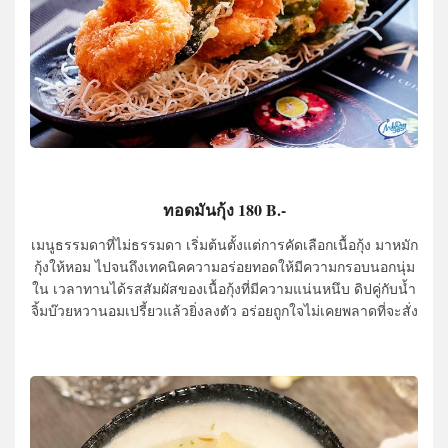
ทอดมันกุ้ง 180 B.-
เมนูธรรมดาที่ไม่ธรรมดา เริ่มต้นตั้งแต่การคัดเลือกเนื้อกุ้ง มาหมัก
กุ้งให้หอม ไปจนถึงเทคนิคความอร่อยทอดให้มีความกรอบนอกนุ่ม
ใน เวลาทานได้รสสัมผัสของเนื้อกุ้งที่มีความแน่นหนึบ ดิปคู่กับน้ำ
จิ้มบ๊วยหวานอมเปรี้ยวแล้วยิ่งลงตัว อร่อยถูกใจไม่เคยพลาดที่จะสั่ง