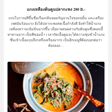
แกงเหลืองต้นคูนปลากะพง 280 B.-
แกงโบราณที่ขึ้นชื่อเรื่องกลิ่นหอมรัญจวนใจของขมิ้น และเครื่อง
เทศอันร้อนแรง ยิ่งได้ปลากะพงสดเนื้อกำลังดี ยิ่งทำให้น้ำแกง
เหลืองหวานเข้มข้นมากขึ้น เมื่อมาผสมผสานกับต้นคูนซึ่งตอนนี้
หาทานยาก เป็นพืชอมน้ำ เวลากัดเนื้อคูนจะได้ความชุ่มช่ำน้ำแกง
ซึมเข้าเนื้อแบบถึงรสถึงเครื่องมากๆ เป็นอีกเมนูที่ต้องบอกต่อว่า
ต้องลอง…