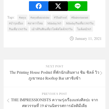
Tags:
#anya
#anyathaicuisine
#ThaiFood
#thairestaurant
#บำรุงเมือง
#อาหารไทย
Mileday365
Miledayกินเที่ยว365วัน
กินเที่ยว365วัน
เม้าท์กินฟินเที่ยวไลฟ์สไตล์365วัน
ไมล์เดย์365
January 11, 2021
NEXT POST
The Printing House Poshtel ที่พักนักเดินทาง ชิม ชิลล์ วิว
ภูเขาทอง Rooftop Bar เสาชิงช้า
PREVIOUS POST
THE IMPRESSIONISTS ความรุ่งเรืองแห่งศิลปะ จาก
ศตวรรษที่ 19 ผ่านนิทรรศการมัลติมีเดีย