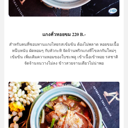
แกงคั่วหอยขม 220 B.-
สำหรับคนที่ชอบทานแกงไทยรสเข้มข้น ต้องไม่พลาด หอยขมเนื้อ
หนึบหนับ ผัดหอมๆ กับหัวกะทิ จัดจ้านพริกแกงที่โขลกกันใหม่ๆ
เข้มข้น เพิ่มเติมความหอมของใบชะพลู เข้าเนื้อเข้าหอย รสชาติ
จัดจ้านจนวางไม่ลง ข้าวสวยจานเดียวไม่น่าพอ