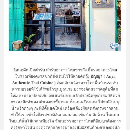
ย้อนอดีตเปิดตำรับ สำรับอาหารไทยชาววัง ลิ้มรสอาหารไทย
อัญญา ( Anya
โบราณที่ยังคงรสชาติดั้งเดิมไว้ให้หายคิดถึง
Authentic Thai Cuisine )
อัตตลักษณ์อาหารไทยพื้นบ้านระดับ
ความอร่อยที่ใช้เสิร์ฟเจ้าขุนมูลนาย บรรจงคัดสรรวัตถุดิบที่สด
ใหม่ สะอาด ปลอดภัย คงเสน่ห์ปลายจวักปราณีตทุกกรรมวิธีด้วย
การลงมือทำเอง ตำเองทุกขั้นตอน ตั้งแต่เครื่องแกง ไปจนถึงเมนู
น้ำพริกต่างๆ กะทิที่คั้นสดใหม่ เครื่องเคียงผักสดส่งตรงจากสวน
ทำให้เราเข้าใจถึงรสชาติอันกลมกล่อม เข้มข้น จัดจ้าน ในแบบ
ไทยแท้นั้นใช้เวลาเพียงใด วัฒนธรรมอาหารไทยที่อัญญาต้องการ
คงรักษาไว้นั้น ยิ่งควรค่าแก่การมาลองสัมผัสกันด้วยตัวเองยิ่งนัก