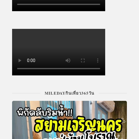
MILEDAYกินเที่ยว365วัน