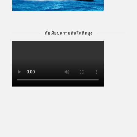
ภัยเงียบความดันโลหิตสูง