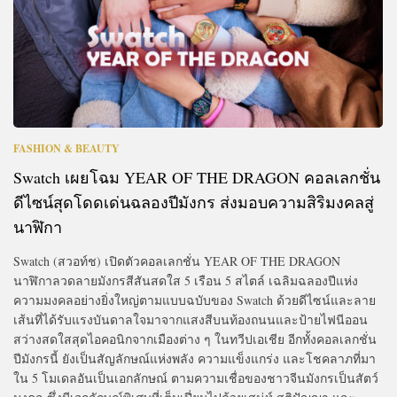
FASHION & BEAUTY
Swatch เผยโฉม YEAR OF THE DRAGON คอลเลกชั่น
ดีไซน์สุดโดดเด่นฉลองปีมังกร ส่งมอบความสิริมงคลสู่
นาฬิกา
Swatch (สวอท์ช) เปิดตัวคอลเลกชั่น YEAR OF THE DRAGON
นาฬิกาลวดลายมังกรสีสันสดใส 5 เรือน 5 สไตล์ เฉลิมฉลองปีแห่ง
ความมงคลอย่างยิ่งใหญ่ตามแบบฉบับของ Swatch ด้วยดีไซน์และลาย
เส้นที่ได้รับแรงบันดาลใจมาจากแสงสีบนท้องถนนและป้ายไฟนีออน
สว่างสดใสสุดไอคอนิกจากเมืองต่าง ๆ ในทวีปเอเชีย อีกทั้งคอลเลกชั่น
ปีมังกรนี้ ยังเป็นสัญลักษณ์แห่งพลัง ความแข็งแกร่ง และโชคลาภที่มา
ใน 5 โมเดลอันเป็นเอกลักษณ์ ตามความเชื่อของชาวจีนมังกรเป็นสัตว์