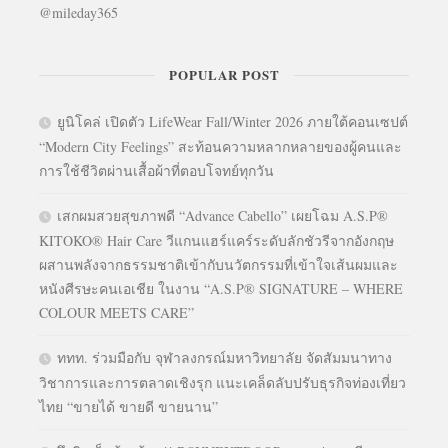
@mileday365
POPULAR POST
ยูนิโคล่ เปิดตัว LifeWear Fall/Winter 2026 ภายใต้คอนเซปต์
“Modern City Feelings” สะท้อนความหลากหลายของผู้คนและ
การใช้ชีวิตผ่านเสื้อผ้าที่ตอบโจทย์ทุกวัน
เสกผมสวยสุขภาพดี “Advance Cabello” เผยโฉม A.S.P®
KITOKO® Hair Care วีแกนแฮร์แคร์ระดับลักชัวรีจากอังกฤษ
ผสานพลังจากธรรมชาติเข้ากับนวัตกรรมที่เข้าใจเส้นผมและ
หนังศีรษะคนเอเชีย ในงาน “A.S.P® SIGNATURE – WHERE
COLOUR MEETS CARE”
ททท. ร่วมมือกับ จุฬาลงกรณ์มหาวิทยาลัย จัดสัมมนาทาง
วิชาการและการตลาดเชิงรุก แนะเคล็ดลับปรับธุรกิจท่องเที่ยว
ไทย “ขายได้ ขายดี ขายนาน”