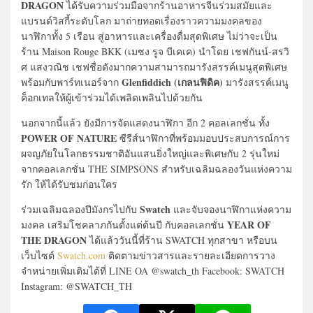
DRAGON
ได้รับความร่วมมือจากร้านอาหารจีนร่วมสมัยและ
แบรนด์วิสกี้ระดับโลก มาถ่ายทอดเรื่องราวความมงคลของ
นาฬิกาทั้ง 5 เรือน สู่อาหารและเครื่องดื่มสุดพิเศษ ไม่ว่าจะเป็น
ร้าน Maison Rouge BKK (เมซง รูจ บีเคเค) นำโดย เชฟกันน์-สรวิ
ศ แสงวณิช เชฟชื่อดังมากความสามารถมารังสรรค์เมนูสุดพิเศษ
Glenfiddich (เกลนฟิดิค)
พร้อมกับพาร์ทเนอร์จาก
มารังสรรค์เมนู
ค็อกเทลให้ผู้เข้าร่วมได้เพลิดเพลินไปด้วยกัน
นอกจากนี้แล้ว ยังมีการจัดแสดงนาฬิกา อีก 2 คอลเลกชั่น ทั้ง
POWER OF NATURE
ซีรีส์นาฬิกาที่พร้อมมอบประสบการณ์การ
ผจญภัยในโลกธรรมชาติอันแสนยิ่งใหญ่และพิเศษกับ 2 รุ่นใหม่
จากคอลเลกชั่น THE SIMPSONS สำหรับเฉลิมฉลองวันแห่งความ
รัก ให้ได้รับชมก่อนใคร
Swatch
ร่วมเฉลิมฉลองปีมังกรไปกับ
และจับจองนาฬิกาแห่งความ
YEAR OF
มงคล เสริมโชคลาภกันตั้งแต่ต้นปี กับคอลเลกชั่น
THE DRAGON
ได้แล้ววันนี้ที่ร้าน SWATCH ทุกสาขา หรือบน
เว็บไซต์
Swatch.com
ติดตามข่าวสารและรายละเอียดการวาง
จำหน่ายเพิ่มเติมได้ที่ LINE OA @swatch_th Facebook: SWATCH
Instagram: @SWATCH_TH