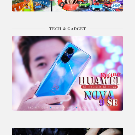
TECH & GADGET