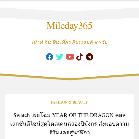
Skip
to
content
Mileday365
เม้าท์ กิน ฟิน เที่ยว อินเทรนด์ 365วัน
FASHION & BEAUTY
Swatch เผยโฉม YEAR OF THE DRAGON คอล
เลกชั่นดีไซน์สุดโดดเด่นฉลองปีมังกร ส่งมอบความ
สิริมงคลสู่นาฬิกา