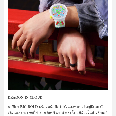
DRAGON IN CLOUD
นาฬิกา BIG BOLD
พร้อมหน้าปัดโปร่งแสงขนาดใหญ่พิเศษ ตัว
เรือนและกระจกที่ทำจากวัสดุชีวภาพ และโทนสีอันเป็นสัญลักษณ์