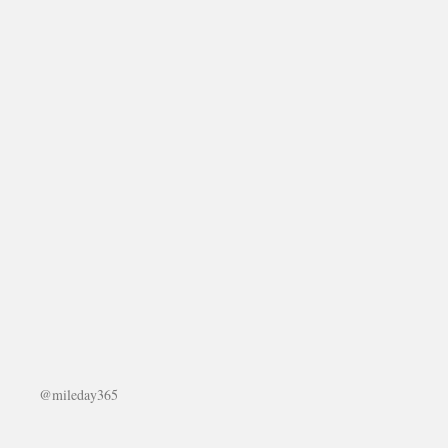
@mileday365