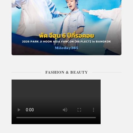
FASHION & BEAUTY