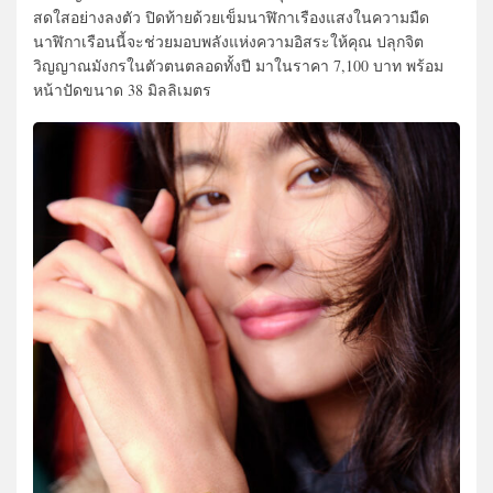
สดใสอย่างลงตัว ปิดท้ายด้วยเข็มนาฬิกาเรืองแสงในความมืด
นาฬิกาเรือนนี้จะช่วยมอบพลังแห่งความอิสระให้คุณ ปลุกจิต
วิญญาณมังกรในตัวตนตลอดทั้งปี มาในราคา 7,100 บาท พร้อม
หน้าปัดขนาด 38 มิลลิเมตร