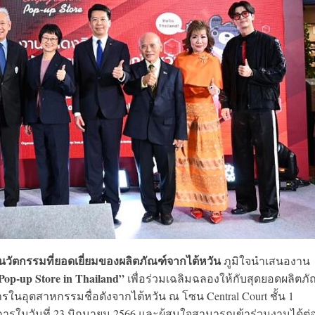
วัตกรรมที่ยอดเยี่ยมของผลิตภัณฑ์จากไต้หวัน
ภูมิใจนำเสนองาน
Pop-up Store in Thailand”
เพื่อร่วมเฉลิมฉลองให้กับสุดยอดผลิตภั
นอุตสาหกรรมชื่อดังจากไต้หวัน ณ โซน Central Court ชั้น 1
างการในวันที่ 23 มิถุนายน 2566 และผู้สนใจสามารถเข้าร่วมงานได้ต่