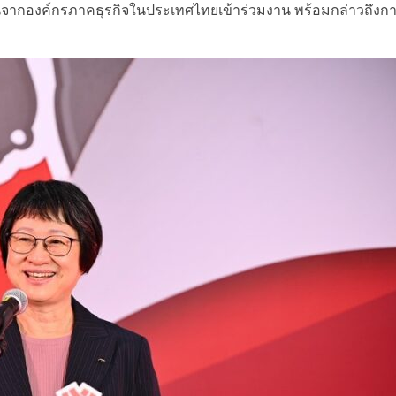
แทนจากองค์กรภาคธุรกิจในประเทศไทยเข้าร่วมงาน พร้อมกล่าวถึงก