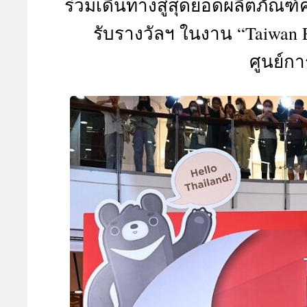
ร่วมเดินทางสู่สุดยอดผลิตภัณฑ์
A
รับรางวัลฯ ในงาน “Taiwan E
ศูนย์กา