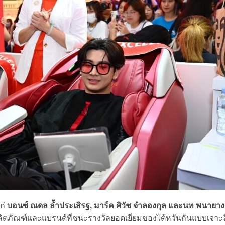
บอนซ์ ณดล ล้ำประเสิรฐ, มาร์ค ศิวัช จำลองกุล และนท พนายาง
แก่
ผลิตภัณฑ์และแบรนด์ที่ชนะรางวัลยอดเยี่ยมของไต้หวันกันแบบเจาะ