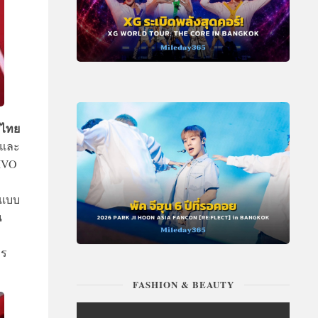
ศไทย
พและ
VIVO
กแบบ
น
วร
FASHION & BEAUTY