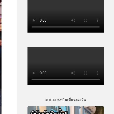
MILEDAYกินเที่ยว365วัน