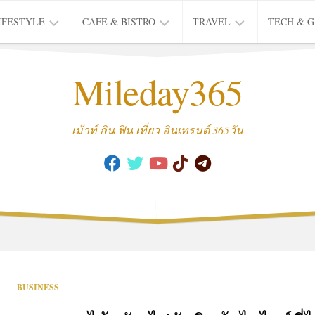
IFESTYLE
CAFE & BISTRO
TRAVEL
TECH & 
IFE
BISTRO
TIEW
Mileday365
HEALTH
THAI
CAFE
HOTEL
INTER
REVIEW
TRIP
เม้าท์ กิน ฟิน เที่ยว อินเทรนด์ 365วัน
MUSIC
&
ARTS
CULTURE
FASHION
&
BEAUTY
MOVIE
BUSINESS
&
SERIES