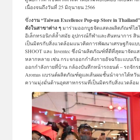
เนื่องจนถึงวันที่ 25 มิถุนายน 2566
งาน “Taiwan Excellence Pop-up Store in Thaila
ซึ่ง
ดังในสาขาต่าง ๆ
มาร่วมออกบูธจัดแสดงผลิตภัณฑ์ไฮไล
อิเล็กทรอนิกส์ล้ำสมัย อุปกรณ์กีฬาและสันทนาการ สิน
เป็นมิตรกับสิ่งแวดล้อมแนวคิดการพัฒนาเศรษฐกิจแบบย
SHOOT และ Inventec ซึ่งนำผลิตภัณฑ์ที่ดีที่สุดมาจัดแส
หลากหลาย เช่น กระจกออกกำลังกายอัจฉริยะแบบเรียล
ออกกำลังกายที่บ้าน กล้องบันทึกหน้ารถยนต์ – รถจักร
Aromas แบรนด์ผลิตภัณฑ์ดูแลเส้นผมชั้นนำจากไต้หวันที่
ความมุ่งมั่นด้านอุตสาหกรรมที่เป็นมิตรกับสิ่งแวดล้อม