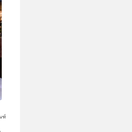
ณฑ์
อ