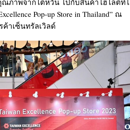
คุณภาพจากไต้หวัน ไปกับสินค้าไฮไลต์ที่ไ
CTIVITIES
xcellence Pop-up Store in Thailand” ณ
&
EVENT
รค้าเซ็นทรัลเวิลด์
DEAL