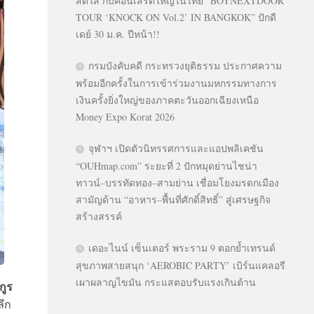
สดใส กับคอนเสิร์ตใหญ่ในไทย “BOYNEXTDOOR
TOUR ‘KNOCK ON Vol.2’ IN BANGKOK” ปักดี
เดย์ 30 ม.ค. ปีหน้า!!
กรมบังคับคดี กระทรวงยุติธรรม ประกาศความ
พร้อมอีกครั้งในการเข้าร่วมงานมหกรรมทางการ
เงินครั้งยิ่งใหญ่ของภาคตะวันออกเฉียงเหนือ
Money Expo Korat 2026
จุฬาฯ เปิดตัวนิทรรศการและแอปพลิเคชัน
“OUHmap.com” ระยะที่ 2 ปักหมุดย่านไชน่า
ทาวน์–บรรทัดทอง–สามย่าน เชื่อมโยงมรดกเมือง
สามัญด้าน “อาหาร–พื้นที่ศักดิ์สิทธิ์” สู่เศรษฐกิจ
สร้างสรรค์
เดอะไนน์ เซ็นเตอร์ พระราม 9 ตอกย้ำเทรนด์
สุขภาพสายสนุก ‘AEROBIC PARTY’ เบิร์นแคลอรี
เผาผลาญไขมัน กระแสตอบรับแรงเกินต้าน
กูร
ลึก