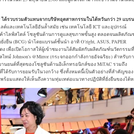
nd” ได้รวบรวมตัวแทนจากบริษัทอุตสาหกรรมในไต้หวันกว่า 29 แบรน
ต์และเทคโนโลยีอันล้ำสมัย เช่น เทคโนโลยี ICT และอุปกรณ์
ค้าไลฟ์สไตล์ โซลูชันด้านการดูแลสุขภาพขั้นสูง ตลอดจนผลิตภัณฑ์
ั่งยืน (BCG) นำโดยแบรนด์ชั้นนำ อาทิ O’right, ASUS, PAPER
ดง เพื่อเปิดโอกาสให้ผู้เข้าชมงานได้สัมผัสกับผลิตภัณฑ์นวัตกรรมที
ไทม์ Johnson’s @Mirror (กระจกออกกำลังกายอัจฉริยะ) สำหรับก
ยานยนต์ที่สุดของโซลูชันด้านอิเล็กทรอนิกส์ของ MiTAC รวมถึง
ได้รับการยอมรับในวงกว้าง ซึ่งทั้งหมดนี้เป็นตัวอย่างที่สำคัญของ
 พร้อมแสดงให้เห็นถึงความทุ่มเทต่อแนวทางปฏิบัติที่ยั่งยืนของไต้ห