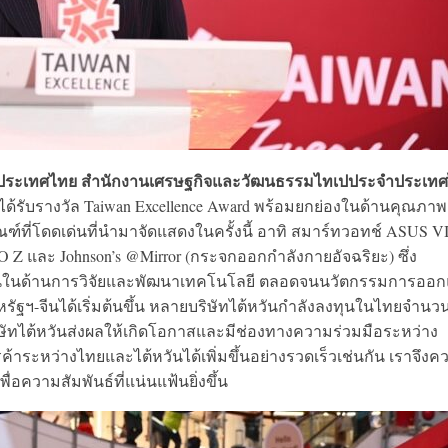
ประจำประเทศไทย สำนักงานเศรษฐกิจและวัฒนธรรมไทเปประจำประเท
ได้รับรางวัล Taiwan Excellence Award พร้อมยกย่องในด้านคุณภา
ฑ์ที่โดดเด่นที่นำมาจัดแสดงในครั้งนี้ อาทิ สมาร์ทวอทช์ ASUS 
Z และ Johnson’s @Mirror (กระจกออกกำลังกายอัจฉริยะ) ซึ่ง
ต้หวันในด้านการวิจัยและพัฒนาเทคโนโลยี ตลอดจนนวัตกรรมการออ
รัฐฯ-จีนได้เริ่มต้นขึ้น หลายบริษัทไต้หวันกำลังลงทุนในไทยจำนว
กบริษัทไต้หวันส่งผลให้เกิดโอกาสและมีช่องทางความร่วมมือระหว่าง
ระหว่างไทยและไต้หวันได้เพิ่มขึ้นอย่างรวดเร็วเช่นกัน เราจึงค
อความสัมพันธ์ที่แน่นแฟ้นยิ่งขึ้น