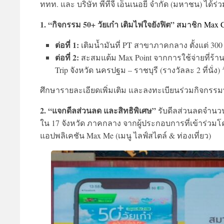
ททท. และ บริษัท พีทีจี เอ็นเนอยี จำกัด (มหาชน) ได้ร
1. “กิจกรรม 50+ วัยเก๋า เติมไฟใจยังฟิต”
สมาชิก Max Ca
ต่อที่ 1:
เติมน้ำมันที่ PT สาขาภาคกลาง ตั้งแต่ 300
ต่อที่ 2:
สะสมแต้ม Max Point จากการใช้จ่ายที่ร้านค
Trip จังหวัด นครปฐม – ราชบุรี (รางวัลละ 2 ที่นั่ง) 
ศึกษารายละเอียดเพิ่มเติม และลงทะเบียนร่วมกิจกรรมท
2. “แจกดีลส่วนลด และสิทธิพิเศษ”
รับดีลส่วนลดจำนวนกว
ใน 17 จังหวัด ภาคกลาง จากผู้ประกอบการที่เข้าร่วมโ
แอปพลิเคชัน Max Me (เมนู ไลฟ์สไตล์ & ท่องเที่ยว)