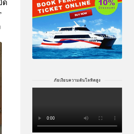
ปิด
”
ง
ภัยเงียบความดันโลหิตสูง