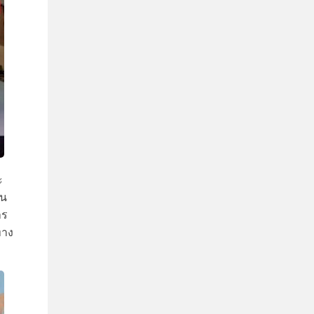
ะ
ตน
าร
ทาง