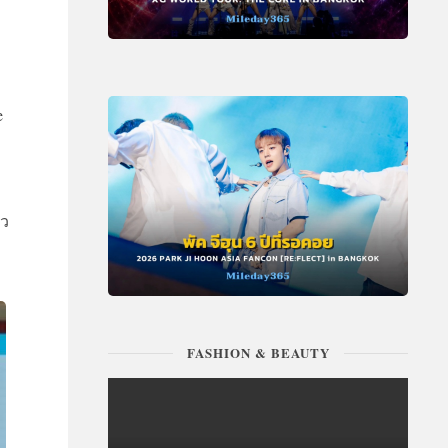
e
ยว
FASHION & BEAUTY