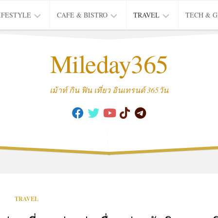
IFESTYLE
CAFE & BISTRO
TRAVEL
TECH & 
IFE
BISTRO
TIEW
Mileday365
HEALTH
THAI
CAFE
HOTEL
INTER
REVIEW
TRIP
เม้าท์ กิน ฟิน เที่ยว อินเทรนด์ 365วัน
MUSIC
&
ARTS
CULTURE
FASHION
&
BEAUTY
MOVIE
TRAVEL
&
SERIES