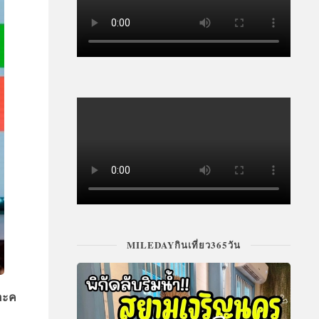
MILEDAYกินเที่ยว365วัน
 อะค